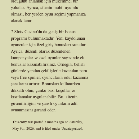
olduğunu anlamak için mükemmel bir
yoludur. Ayrıca, sitenin mobil uyumlu
olması, her yerden oyun seçimi yapmanıza
olanak tanır.
7 Slots Casino’da da geniş bir bonus
programı bulunmaktadır. Yeni kaydolunan
oyuncular için özel giriş bonusları sunulur.
Ayrıca, düzenli olarak düzenlenen
kampanyalar ve özel oyunlar sayesinde ek
bonuslar kazanabilirsiniz. Örneğin, belirli
günlerde yapılan çekilişlerle kazanılan para
veya free spinler, oyuncuların ödül kazanma
şanslarını artırır. Bonusları kullanırken
dikkatli olun, çünkü bazı koşullar ve
kısıtlamalar uygulanabilir. Bu, sitenin
güvenilirliğini ve şanslı oyunların adil
oynanmasını garanti eder.
This entry was posted 3 months ago on
Saturday,
May 9th, 2026.
and is filed under
Uncategorized
.