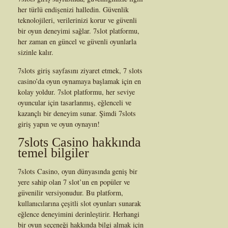
her türlü endişenizi halledin. Güvenlik
teknolojileri, verilerinizi korur ve güvenli
bir oyun deneyimi sağlar. 7slot platformu,
her zaman en güncel ve güvenli oyunlarla
sizinle kalır.
7slots giriş sayfasını ziyaret etmek, 7 slots
casino’da oyun oynamaya başlamak için en
kolay yoldur. 7slot platformu, her seviye
oyuncular için tasarlanmış, eğlenceli ve
kazançlı bir deneyim sunar. Şimdi 7slots
giriş yapın ve oyun oynayın!
7slots Casino hakkında
temel bilgiler
7slots Casino, oyun dünyasında geniş bir
yere sahip olan 7 slot’un en popüler ve
güvenilir versiyonudur. Bu platform,
kullanıcılarına çeşitli slot oyunları sunarak
eğlence deneyimini derinleştirir. Herhangi
bir oyun seçeneği hakkında bilgi almak için