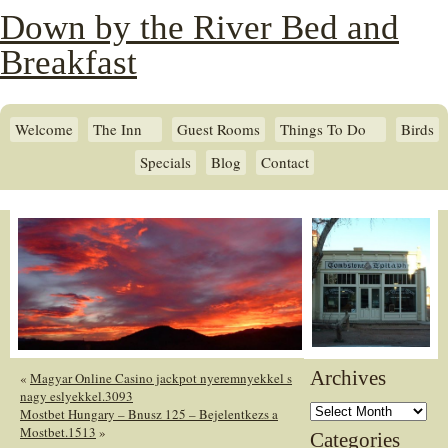
Down by the River Bed and
Breakfast
Welcome
The Inn
Guest Rooms
Things To Do
Birds
Specials
Blog
Contact
Archives
«
Magyar Online Casino jackpot nyeremnyekkel s
nagy eslyekkel.3093
Archives
Mostbet Hungary – Bnusz 125 – Bejelentkezs a
Mostbet.1513
»
Categories