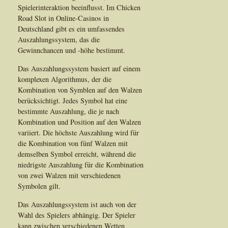
Spielerinteraktion beeinflusst. Im Chicken
Road Slot in Online-Casinos in
Deutschland gibt es ein umfassendes
Auszahlungssystem, das die
Gewinnchancen und -höhe bestimmt.
Das Auszahlungssystem basiert auf einem
komplexen Algorithmus, der die
Kombination von Symblen auf den Walzen
berücksichtigt. Jedes Symbol hat eine
bestimmte Auszahlung, die je nach
Kombination und Position auf den Walzen
variiert. Die höchste Auszahlung wird für
die Kombination von fünf Walzen mit
demselben Symbol erreicht, während die
niedrigste Auszahlung für die Kombination
von zwei Walzen mit verschiedenen
Symbolen gilt.
Das Auszahlungssystem ist auch von der
Wahl des Spielers abhängig. Der Spieler
kann zwischen verschiedenen Wetten