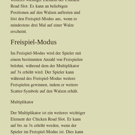
Road Slot. Es kann an beliebigen
Positionen auf den Walzen auftreten und
löst den Freispiel-Modus aus, wenn es
mindestens drei Mal auf einer Walze
erscheint.
Freispiel-Modus
Im Freispiel-Modus wird der Spieler mit
einem bestimmten Anzahl von Freispielen
belohnt, während dem der Multiplikator
auf 3x erhöht wird. Der Spieler kann
während des Freispiel-Modus weitere
Freispielen gewinnen, indem er weitere
Scatter-Symbole auf den Walzen erhält.
Multiplikator
Der Multiplikator ist ein weiteres wichtiger
Element der Chicken Road Slot. Er kann
auf bis zu 3x erhöht werden, wenn der
Spieler im Freispiel-Modus ist. Dies kann