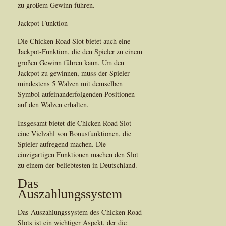
zu großem Gewinn führen.
Jackpot-Funktion
Die Chicken Road Slot bietet auch eine
Jackpot-Funktion, die den Spieler zu einem
großen Gewinn führen kann. Um den
Jackpot zu gewinnen, muss der Spieler
mindestens 5 Walzen mit demselben
Symbol aufeinanderfolgenden Positionen
auf den Walzen erhalten.
Insgesamt bietet die Chicken Road Slot
eine Vielzahl von Bonusfunktionen, die
Spieler aufregend machen. Die
einzigartigen Funktionen machen den Slot
zu einem der beliebtesten in Deutschland.
Das
Auszahlungssystem
Das Auszahlungssystem des Chicken Road
Slots ist ein wichtiger Aspekt, der die