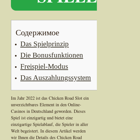
Содержимое
Das Spielprinzip
Die Bonusfunktionen
Freispiel-Modus
Das Auszahlungssystem
Im Jahr 2022 ist das Chicken Road Slot ein
unverzichtbares Element in den Online-
Casinos in Deutschland geworden. Dieses
Spiel ist einzigartig und bietet eine
einzigartige Spielablauf, die Spieler in aller
Welt begeistert. In diesem Artikel werden
wir Ihnen die Details des Chicken Road