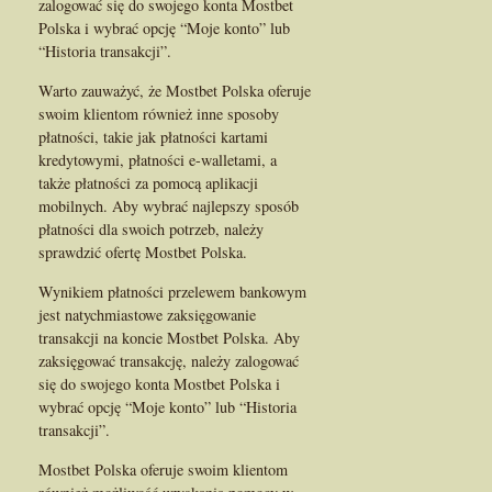
zalogować się do swojego konta Mostbet
Polska i wybrać opcję “Moje konto” lub
“Historia transakcji”.
Warto zauważyć, że Mostbet Polska oferuje
swoim klientom również inne sposoby
płatności, takie jak płatności kartami
kredytowymi, płatności e-walletami, a
także płatności za pomocą aplikacji
mobilnych. Aby wybrać najlepszy sposób
płatności dla swoich potrzeb, należy
sprawdzić ofertę Mostbet Polska.
Wynikiem płatności przelewem bankowym
jest natychmiastowe zaksięgowanie
transakcji na koncie Mostbet Polska. Aby
zaksięgować transakcję, należy zalogować
się do swojego konta Mostbet Polska i
wybrać opcję “Moje konto” lub “Historia
transakcji”.
Mostbet Polska oferuje swoim klientom