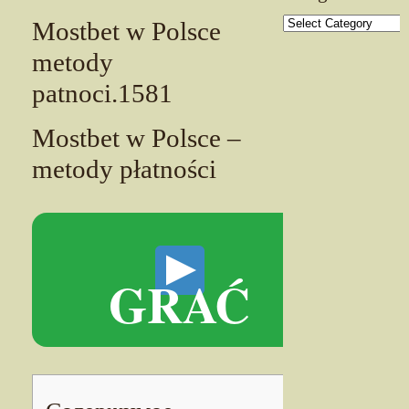
Categories
Mostbet w Polsce
metody
patnoci.1581
Mostbet w Polsce –
metody płatności
GRAĆ