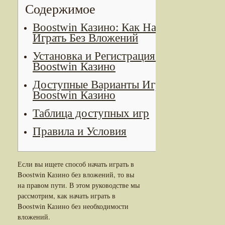
Содержимое
Boostwin Казино: Как Начать
Играть Без Вложений
Установка и Регистрация в
Boostwin Казино
Доступные Варианты Игры в
Boostwin Казино
Таблица доступных игр
Правила и Условия
Если вы ищете способ начать играть в
Boostwin Казино без вложений, то вы
на правом пути. В этом руководстве мы
рассмотрим, как начать играть в
Boostwin Казино без необходимости
вложений.