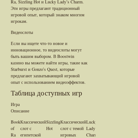
Ra, Sizzling Hot и Lucky Lady’s Charm.
Эти игры предлагают традиционный
игровой опыт, который знаком многим
игрокам.
Видеослоты
Если вы ищете что-то новое и
инновационное, то видеослоты могут
быть вашим выбором. В Boostwin
казино вы можете найти игры, такие как
Starburst и Gonzo’s Quest, которые
предлагают захватывающий игровой
опыт с использованием видеоэффектов.
Таблица доступных игр
Игра
Описание
Book
Классический
Sizzling
Классический
Lucky
Классический
Starbur
of
слот с
Hot
слот с темой
Lady’s
слот с темой
Ra
египетской
игровых
Charm
лотереи