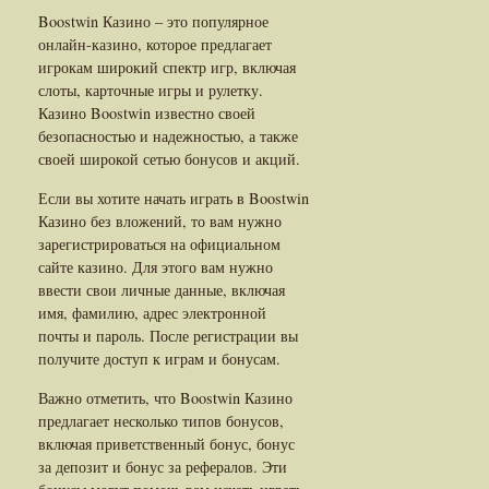
Boostwin Казино – это популярное
онлайн-казино, которое предлагает
игрокам широкий спектр игр, включая
слоты, карточные игры и рулетку.
Казино Boostwin известно своей
безопасностью и надежностью, а также
своей широкой сетью бонусов и акций.
Если вы хотите начать играть в Boostwin
Казино без вложений, то вам нужно
зарегистрироваться на официальном
сайте казино. Для этого вам нужно
ввести свои личные данные, включая
имя, фамилию, адрес электронной
почты и пароль. После регистрации вы
получите доступ к играм и бонусам.
Важно отметить, что Boostwin Казино
предлагает несколько типов бонусов,
включая приветственный бонус, бонус
за депозит и бонус за рефералов. Эти