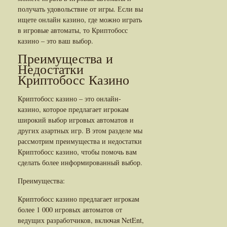
получать удовольствие от игры. Если вы
ищете онлайн казино, где можно играть
в игровые автоматы, то Криптобосс
казино – это ваш выбор.
Преимущества и
Недостатки
Криптобосс Казино
Криптобосс казино – это онлайн-
казино, которое предлагает игрокам
широкий выбор игровых автоматов и
других азартных игр. В этом разделе мы
рассмотрим преимущества и недостатки
Криптобосс казино, чтобы помочь вам
сделать более информированный выбор.
Преимущества:
Криптобосс казино предлагает игрокам
более 1 000 игровых автоматов от
ведущих разработчиков, включая NetEnt,