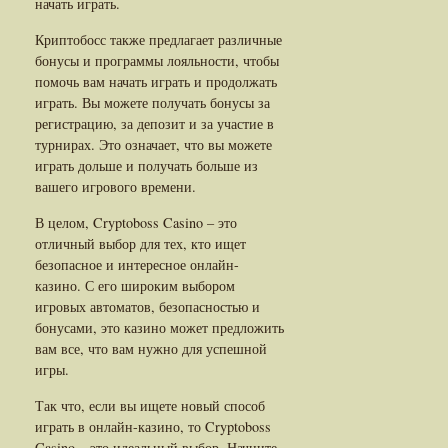
начать играть.
Криптобосс также предлагает различные
бонусы и программы лояльности, чтобы
помочь вам начать играть и продолжать
играть. Вы можете получать бонусы за
регистрацию, за депозит и за участие в
турнирах. Это означает, что вы можете
играть дольше и получать больше из
вашего игрового времени.
В целом, Cryptoboss Casino – это
отличный выбор для тех, кто ищет
безопасное и интересное онлайн-
казино. С его широким выбором
игровых автоматов, безопасностью и
бонусами, это казино может предложить
вам все, что вам нужно для успешной
игры.
Так что, если вы ищете новый способ
играть в онлайн-казино, то Cryptoboss
Casino – это идеальный выбор. Начните