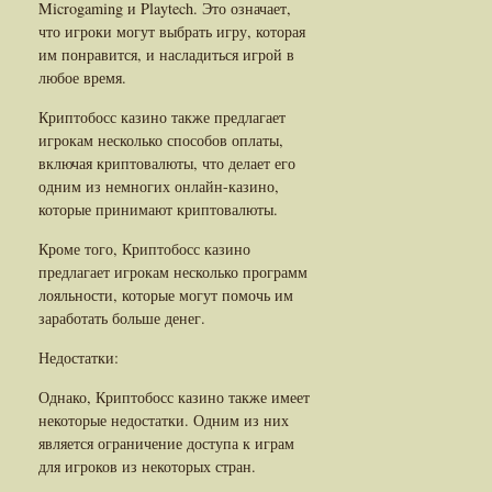
Microgaming и Playtech. Это означает,
что игроки могут выбрать игру, которая
им понравится, и насладиться игрой в
любое время.
Криптобосс казино также предлагает
игрокам несколько способов оплаты,
включая криптовалюты, что делает его
одним из немногих онлайн-казино,
которые принимают криптовалюты.
Кроме того, Криптобосс казино
предлагает игрокам несколько программ
лояльности, которые могут помочь им
заработать больше денег.
Недостатки:
Однако, Криптобосс казино также имеет
некоторые недостатки. Одним из них
является ограничение доступа к играм
для игроков из некоторых стран.