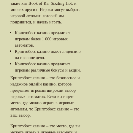
такие как Book of Ra, Sizzling Hot, и
многих других. Игроки могут выбрать
игровой автомат, который им
понравится, и начать играть.
Криптобосс казино предлагает
игрокам более 1 000 игровых
автоматов.
Криптобосс казино имеет лицензию
на игорное дело.
Криптобосс казино предлагает
игрокам различные бонусы и акции.
Криптобосс казино – это безопасное и
надежное онлайн казино, которое
предлагает игрокам широкий выбор
игровых автоматов. Если вы ищете
место, где можно играть в игровые
автоматы, то Криптобосс казино – это
ваш выбор.
Криптобосс казино – это место, где вы
можете играть в игровые автоматы и