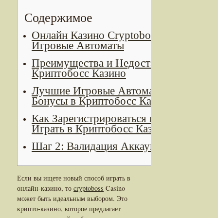
Содержимое
Онлайн Казино Cryptoboss:
Игровые Автоматы
Преимущества и Недостатки
Криптобосс Казино
Лучшие Игровые Автоматы и
Бонусы в Криптобосс Казино
Как Зарегистрироваться и Начать
Играть в Криптобосс Казино
Шаг 2: Валидация Аккаунта
Если вы ищете новый способ играть в
онлайн-казино, то
cryptoboss
Casino
может быть идеальным выбором. Это
крипто-казино, которое предлагает