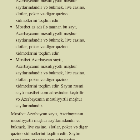
Azerbaycanın məsuliyyətli məşhur
saytlarındandır və bukmek, live casino,
slotlar, poker və digər qazino
xidmətlərini təqdim edir.
Mostbet.az adı ilə tanınan bu sayt,
Azerbaycanın məsuliyyətli məşhur
saytlarındandır və bukmek, live casino,
slotlar, poker və digər qazino
xidmətlərini təqdim edir.
Mostbet Azerbaycan saytı,
Azerbaycanın məsuliyyətli məşhur
saytlarındandır və bukmek, live casino,
slotlar, poker və digər qazino
xidmətlərini təqdim edir. Saytın rəsmi
saytı mostbet.com adresindən keçirilir
və Azerbaycanın məsuliyyətli məşhur
saytlarındandır.
Mostbet Azerbaycan saytı, Azerbaycanın
məsuliyyətli məşhur saytlarındandır və
bukmek, live casino, slotlar, poker və digər
qazino xidmətlərini təqdim edir. Saytın
rəsmi saytı mostbet.com adresindən