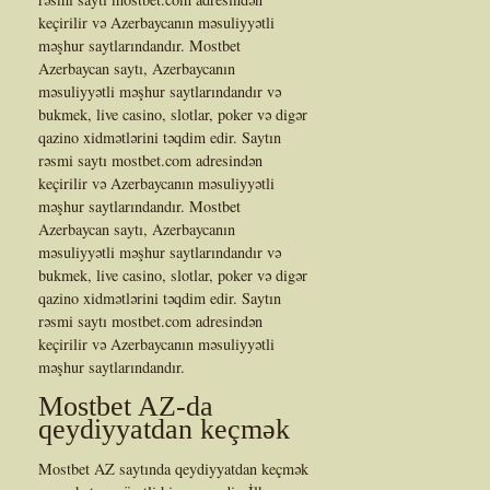
keçirilir və Azerbaycanın məsuliyyətli
məşhur saytlarındandır. Mostbet
Azerbaycan saytı, Azerbaycanın
məsuliyyətli məşhur saytlarındandır və
bukmek, live casino, slotlar, poker və digər
qazino xidmətlərini təqdim edir. Saytın
rəsmi saytı mostbet.com adresindən
keçirilir və Azerbaycanın məsuliyyətli
məşhur saytlarındandır. Mostbet
Azerbaycan saytı, Azerbaycanın
məsuliyyətli məşhur saytlarındandır və
bukmek, live casino, slotlar, poker və digər
qazino xidmətlərini təqdim edir. Saytın
rəsmi saytı mostbet.com adresindən
keçirilir və Azerbaycanın məsuliyyətli
məşhur saytlarındandır.
Mostbet AZ-da
qeydiyyatdan keçmək
Mostbet AZ saytında qeydiyyatdan keçmək