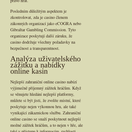
právo hrát.
Posledním důležitým aspektem je
zkontrolovat, zda je casino členem
zákonných organizací jako eCOGRA nebo
Gibraltar Gambling Commission. Tyto
organizace poskytují další záruku, že
casino dodržuje všechny požadavky na
bezpečnost a transparentnost.
Analýza uživatelského
zážitku a nabídky
online kasin
Nejlepší zahraniční online casino nabízí
výjimečně příjemný zážitek hráčům. Když
se věnujete hledání nejlepší platformy,
můžete si být jisti, že zvolíte místní, které
poskytuje nejen výkonnou hru, ale také
vynikající zákaznickou službu. Zahraniční
online casino se snaží poskytnout nejlepší
možné zážitek hráčům, a to nejen v hře, ale
také v přístupu k informacím, rychlosti