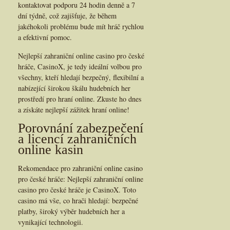
kontaktovat podporu 24 hodin denně a 7
dní týdně, což zajišťuje, že během
jakéhokoli problému bude mít hráč rychlou
a efektivní pomoc.
Nejlepší zahraniční online casino pro české
hráče, CasinoX, je tedy ideální volbou pro
všechny, kteří hledají bezpečný, flexibilní a
nabízející širokou škálu hudebních her
prostředí pro hraní online. Zkuste ho dnes
a získáte nejlepší zážitek hraní online!
Porovnání zabezpečení
a licencí zahraničních
online kasin
Rekomendace pro zahraniční online casino
pro české hráče: Nejlepší zahraniční online
casino pro české hráče je CasinoX. Toto
casino má vše, co hrači hledají: bezpečné
platby, široký výběr hudebních her a
vynikající technologii.