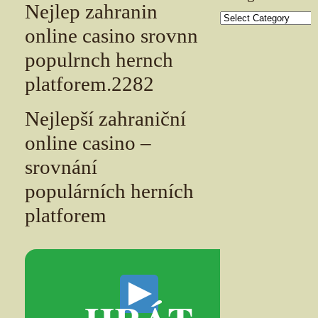
Nejlep zahranin
Categories
online casino srovnn
populrnch hernch
platforem.2282
Nejlepší zahraniční
online casino –
srovnání
populárních herních
platforem