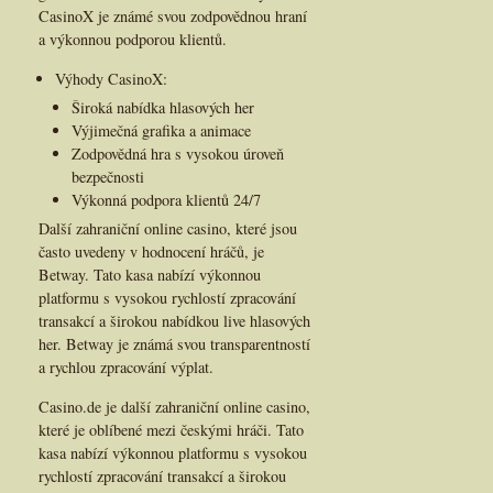
CasinoX je známé svou zodpovědnou hraní
a výkonnou podporou klientů.
Výhody CasinoX:
Široká nabídka hlasových her
Výjimečná grafika a animace
Zodpovědná hra s vysokou úroveň
bezpečnosti
Výkonná podpora klientů 24/7
Další zahraniční online casino, které jsou
často uvedeny v hodnocení hráčů, je
Betway. Tato kasa nabízí výkonnou
platformu s vysokou rychlostí zpracování
transakcí a širokou nabídkou live hlasových
her. Betway je známá svou transparentností
a rychlou zpracování výplat.
Casino.de je další zahraniční online casino,
které je oblíbené mezi českými hráči. Tato
kasa nabízí výkonnou platformu s vysokou
rychlostí zpracování transakcí a širokou