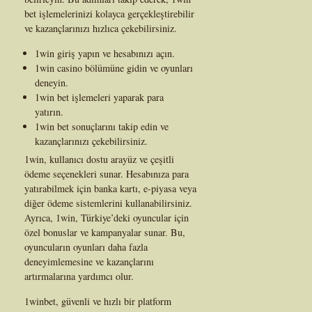
bet işlemelerinizi kolayca gerçekleştirebilir
ve kazançlarınızı hızlıca çekebilirsiniz.
1win giriş yapın ve hesabınızı açın.
1win casino bölümüne gidin ve oyunları
deneyin.
1win bet işlemeleri yaparak para
yatırın.
1win bet sonuçlarını takip edin ve
kazançlarınızı çekebilirsiniz.
1win, kullanıcı dostu arayüz ve çeşitli
ödeme seçenekleri sunar. Hesabınıza para
yatırabilmek için banka kartı, e-piyasa veya
diğer ödeme sistemlerini kullanabilirsiniz.
Ayrıca, 1win, Türkiye’deki oyuncular için
özel bonuslar ve kampanyalar sunar. Bu,
oyuncuların oyunları daha fazla
deneyimlemesine ve kazançlarını
artırmalarına yardımcı olur.
1winbet, güvenli ve hızlı bir platform