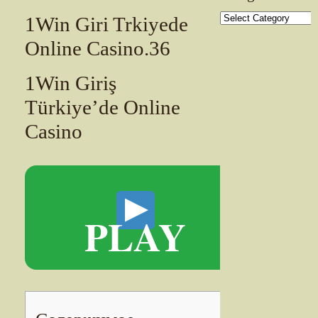
Categories
1Win Giri Trkiyede
Online Casino.36
1Win Giriş
Türkiye’de Online
Casino
PLAY