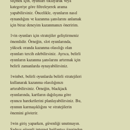
seçmek için, oyunları tıklayarak veya
kategoriye göre filtreleyerek arama
yapabilirsiniz. Öncelikle, oyunların nasıl
oynandığını ve kazanma şanslarını anlamak
için biraz deneyim kazanmanızı öneririm.
1vin oyunları için stratejiler geliştirmeniz
önemlidir. Örneğin, slot oyunlarında,
yüksek oranda kazanma olasılığı olan
oyunları tercih edebilirsiniz. Ayrıca, belirli
oyunların kazanma şanslarını artırmak için
belirli zamanlarda oynayabilirsiniz.
1winbet, belirli oyunlarda belirli stratejileri
kullanarak kazanma olasılığınızı
artırabilirsiniz. Örneğin, blackjack
oyunlarında, kartların dağılışına göre
oyuncu hareketlerini planlayabilirsiniz. Bu,
oyunun karmaşıklığını ve stratejilerin
önemini gösterir.
1win giriş yaparken, güvenliği unutmayın.
Sadece güvenli internet bağlantısı üzerinden