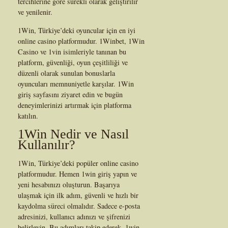
tercihlerine göre sürekli olarak geliştirilir
ve yenilenir.
1Win, Türkiye’deki oyuncular için en iyi
online casino platformudur. 1Winbet, 1Win
Casino ve 1vin isimleriyle tanınan bu
platform, güvenliği, oyun çeşitliliği ve
düzenli olarak sunulan bonuslarla
oyuncuları memnuniyetle karşılar. 1Win
giriş sayfasını ziyaret edin ve bugün
deneyimlerinizi artırmak için platforma
katılın.
1Win Nedir ve Nasıl
Kullanılır?
1Win, Türkiye’deki popüler online casino
platformudur. Hemen 1win giriş yapın ve
yeni hesabınızı oluşturun. Başarıya
ulaşmak için ilk adım, güvenli ve hızlı bir
kaydolma süreci olmalıdır. Sadece e-posta
adresinizi, kullanıcı adınızı ve şifrenizi
belirleyin. Bu adımları takip ederek, 1win