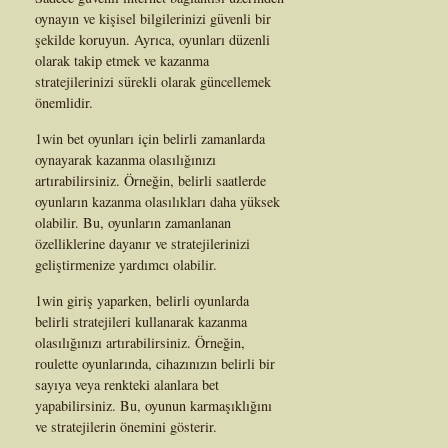
oynayın ve kişisel bilgilerinizi güvenli bir
şekilde koruyun. Ayrıca, oyunları düzenli
olarak takip etmek ve kazanma
stratejilerinizi sürekli olarak güncellemek
önemlidir.
1win bet oyunları için belirli zamanlarda
oynayarak kazanma olasılığınızı
artırabilirsiniz. Örneğin, belirli saatlerde
oyunların kazanma olasılıkları daha yüksek
olabilir. Bu, oyunların zamanlanan
özelliklerine dayanır ve stratejilerinizi
geliştirmenize yardımcı olabilir.
1win giriş yaparken, belirli oyunlarda
belirli stratejileri kullanarak kazanma
olasılığınızı artırabilirsiniz. Örneğin,
roulette oyunlarında, cihazınızın belirli bir
sayıya veya renkteki alanlara bet
yapabilirsiniz. Bu, oyunun karmaşıklığını
ve stratejilerin önemini gösterir.