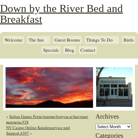
Down by the River Bed and
Breakfast
Welcome
The Inn
Guest Rooms
Things To Do
Birds
Specials
Blog
Contact
Archives
«
Sultan Games Регистрация бонусы и быстрые
выплаты.928
Archives
NV Casino Online Kundenservice und
Support.4397
»
Categories