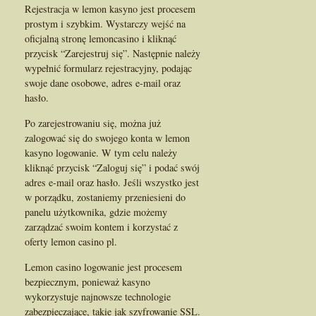
Rejestracja w lemon kasyno jest procesem
prostym i szybkim. Wystarczy wejść na
oficjalną stronę lemoncasino i kliknąć
przycisk “Zarejestruj się”. Następnie należy
wypełnić formularz rejestracyjny, podając
swoje dane osobowe, adres e-mail oraz
hasło.
Po zarejestrowaniu się, można już
zalogować się do swojego konta w lemon
kasyno logowanie. W tym celu należy
kliknąć przycisk “Zaloguj się” i podać swój
adres e-mail oraz hasło. Jeśli wszystko jest
w porządku, zostaniemy przeniesieni do
panelu użytkownika, gdzie możemy
zarządzać swoim kontem i korzystać z
oferty lemon casino pl.
Lemon casino logowanie jest procesem
bezpiecznym, ponieważ kasyno
wykorzystuje najnowsze technologie
zabezpieczające, takie jak szyfrowanie SSL.