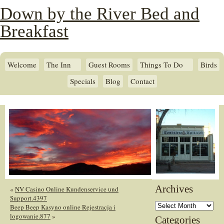
Down by the River Bed and
Breakfast
Welcome
The Inn
Guest Rooms
Things To Do
Birds
Specials
Blog
Contact
Archives
«
NV Casino Online Kundenservice und
Support.4397
Archives
Beep Beep Kasyno online Rejestracja i
logowanie.877
»
Categories