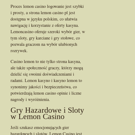
Proces lemon casino logowanie jest szybki
i prosty, a strona lemon casino pl jest
dostępna w języku polskim, co ułatwia
nawigację i korzystanie z oferty kasyna.
Lemoncasino oferuje szeroki wybór gier, w
tym sloty, gry karciane i gry stołowe, co
pozwala graczom na wybór ulubionych
rozrywek.
Casino lemon to nie tylko strona kasyna,
ale także społeczność graczy, którzy mogą
dzielić się swoimi doświadczeniami i
radami. Lemon kasyno i kasyno lemon to
synonimy jakości i bezpieczeństwa, co
potwierdzają lemon casino opinie i liczne
nagrody i wyróżnienia.
Gry Hazardowe i Sloty
w Lemon Casino
Jeśli szukasz emocjonujących gier
hazardowych i slotów, Lemon Casino jest