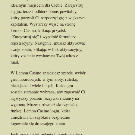
idealnym miejscem dla Ciebie. Zarejestruj
się już teraz i odbierz bonus powitalny,
który pozwoli Ci rozpocząć grę z większym
kapitałem. Wystarczy wejść na stronę
Lemon Casino, kliknąć przycisk
“Zarejestruj się” i wypełnić formularz
rejestracyjny. Następnie, musisz aktywować
swoje konto, klikając w link aktywacyjny,
który zostanie wysłany na Twój adres e-
mail.
W Lemon Casino znajdziesz szeroki wybór
gier hazardowych, w tym sloty, ruletkę,
blackjacka i wiele innych. Każda gra
została starannie wybrana, aby zapewnić Ci
najwyższy poziom rozrywki i szansy na
wygraną. Możesz również skorzystać z
funkcji Lemon Casino login, która
umożliwia Ci szybkie i bezpieczne
logowanie się do swojego konta.
Jeśli masz jakieś pytania lub potrzebujesz