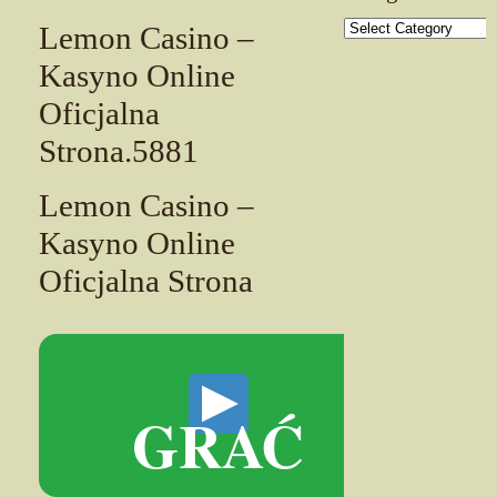
Categories
Lemon Casino –
Kasyno Online
Oficjalna
Strona.5881
Lemon Casino –
Kasyno Online
Oficjalna Strona
GRAĆ