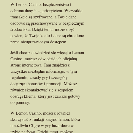
W Lemon Casino, bezpieczeństwo i
ochrona danych są priorytetem. Wszystkie
transakcje są szyfrowane, a Twoje dane
osobowe są przechowywane w bezpiecznym
środowisku. Dzięki temu, możesz być
pewien, że Twoje konto i dane są chronione
przed nieuprawnionym dostępem.
Jeśli chcesz dowiedzieć się więcej o Lemon
Casino, możesz odwiedzić ich oficjalną
stronę internetową. Tam znajdziesz
wszystkie niezbędne informacje, w tym
regulamin, zasady gry i szczegóły
dotyczące bonusów i promocji. Możesz
również skontaktować się z zespołem
obsługi klienta, który jest zawsze gotowy
do pomocy.
W Lemon Casino, możesz również
skorzystać z funkcji kasyno lemon, która
umożliwia Ci grę w gry hazardowe w
trybie na żywo. Dzięki temu, możesz