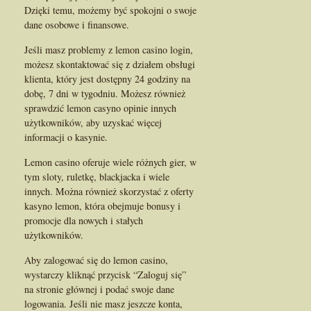
Dzięki temu, możemy być spokojni o swoje
dane osobowe i finansowe.
Jeśli masz problemy z lemon casino login,
możesz skontaktować się z działem obsługi
klienta, który jest dostępny 24 godziny na
dobę, 7 dni w tygodniu. Możesz również
sprawdzić lemon casyno opinie innych
użytkowników, aby uzyskać więcej
informacji o kasynie.
Lemon casino oferuje wiele różnych gier, w
tym sloty, ruletkę, blackjacka i wiele
innych. Można również skorzystać z oferty
kasyno lemon, która obejmuje bonusy i
promocje dla nowych i stałych
użytkowników.
Aby zalogować się do lemon casino,
wystarczy kliknąć przycisk “Zaloguj się”
na stronie głównej i podać swoje dane
logowania. Jeśli nie masz jeszcze konta,