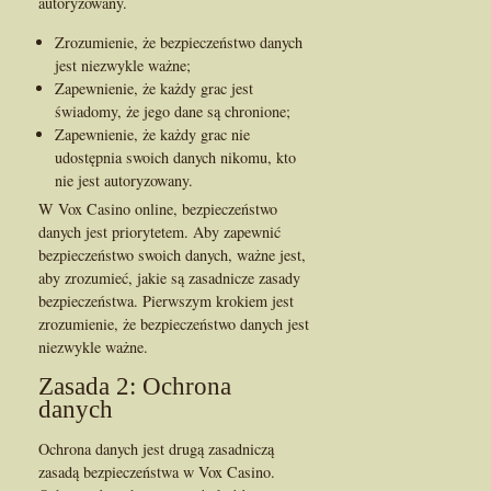
autoryzowany.
Zrozumienie, że bezpieczeństwo danych
jest niezwykle ważne;
Zapewnienie, że każdy grac jest
świadomy, że jego dane są chronione;
Zapewnienie, że każdy grac nie
udostępnia swoich danych nikomu, kto
nie jest autoryzowany.
W Vox Casino online, bezpieczeństwo
danych jest priorytetem. Aby zapewnić
bezpieczeństwo swoich danych, ważne jest,
aby zrozumieć, jakie są zasadnicze zasady
bezpieczeństwa. Pierwszym krokiem jest
zrozumienie, że bezpieczeństwo danych jest
niezwykle ważne.
Zasada 2: Ochrona
danych
Ochrona danych jest drugą zasadniczą
zasadą bezpieczeństwa w Vox Casino.