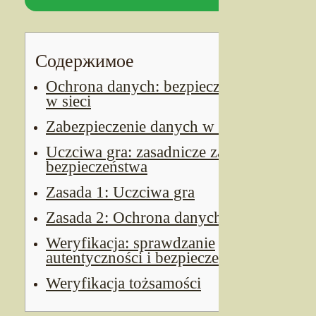
Содержимое
Ochrona danych: bezpieczeństwo
w sieci
Zabezpieczenie danych w sieci
Uczciwa gra: zasadnicze zasady
bezpieczeństwa
Zasada 1: Uczciwa gra
Zasada 2: Ochrona danych
Weryfikacja: sprawdzanie
autentyczności i bezpieczeństwa
Weryfikacja tożsamości