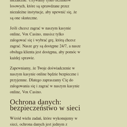
losowych, które są sprawdzane przez
niezależne instytucje, aby upewnić się, że
są one skuteczne.
Jeśli chcesz zagrać w naszym kasynie
online, Vox Casino, musisz tylko
zalogować się i wybrać grę, którą chcesz
zagrać. Nasze gry są dostępne 24/7, a nasze
obsługa klienta jest dostępna, aby pomóc w
każdej sprawie.
Zapewniamy, że Twoje doświadczenie w
naszym kasynie online będzie bezpieczne i
przyjemne. Dlatego zapraszamy Cię do
zalogowania się i zagrać w naszym kasynie
online, Vox Casino.
Ochrona danych:
bezpieczeństwo w sieci
Wśród wielu zadań, które wykonujemy w
sieci, ochrona danych jest jednym z