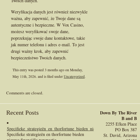
Twoich danych.
Weryfikacja danych jest również niezwykle
ważna, aby zapewnić, że Twoje dane są
autentyczne i bezpieczne. W Vox Casino,
możesz weryfikować swoje dane,
poprzekując swoje dane kontaktowe, takie
jak numer telefonu i adres e-mail. To jest
drugi ważny krok, aby zapewnić
bezpieczeństwo Twoich danych.
This entry was posted 3 months ago on
Monday,
May 11th, 2026.
and is filed under
Uncategorized
.
Comments are closed.
Recent Posts
Down By The River
B and B
2255 Efken Place
Specifieke_strategieën_en_thorfortune_bieden_nieuwe_financiële_perspect
PO Box 387
Specifieke strategieën en thorfortune bieden
St. David, Arizona
nieuwe financiële perspectie...