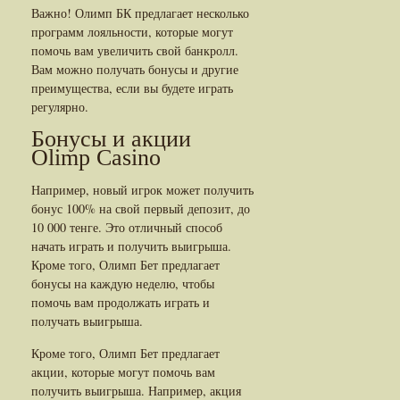
Важно! Олимп БК предлагает несколько
программ лояльности, которые могут
помочь вам увеличить свой банкролл.
Вам можно получать бонусы и другие
преимущества, если вы будете играть
регулярно.
Бонусы и акции
Olimp Casino
Например, новый игрок может получить
бонус 100% на свой первый депозит, до
10 000 тенге. Это отличный способ
начать играть и получить выигрыша.
Кроме того, Олимп Бет предлагает
бонусы на каждую неделю, чтобы
помочь вам продолжать играть и
получать выигрыша.
Кроме того, Олимп Бет предлагает
акции, которые могут помочь вам
получить выигрыша. Например, акция