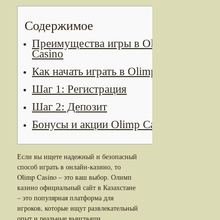
Содержимое
Преимущества игры в Olimp
Casino
Как начать играть в Olimp Casino
Шаг 1: Регистрация
Шаг 2: Депозит
Бонусы и акции Olimp Casino
Если вы ищете надежный и безопасный
способ играть в онлайн-казино, то
Olimp Casino – это ваш выбор. Олимп
казино официальный сайт в Казахстане
– это популярная платформа для
игроков, которые ищут развлекательный
опыт и реальные выигрыши.