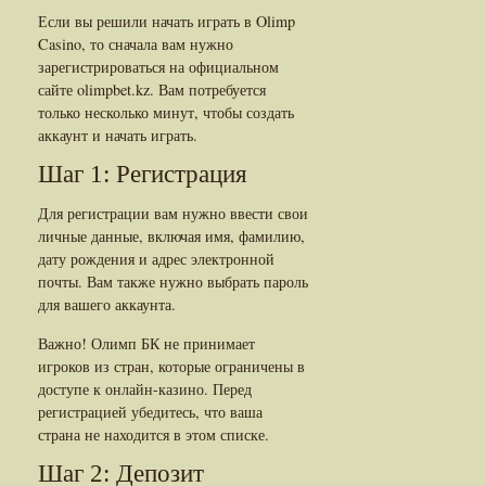
Если вы решили начать играть в Olimp
Casino, то сначала вам нужно
зарегистрироваться на официальном
сайте olimpbet.kz. Вам потребуется
только несколько минут, чтобы создать
аккаунт и начать играть.
Шаг 1: Регистрация
Для регистрации вам нужно ввести свои
личные данные, включая имя, фамилию,
дату рождения и адрес электронной
почты. Вам также нужно выбрать пароль
для вашего аккаунта.
Важно! Олимп БК не принимает
игроков из стран, которые ограничены в
доступе к онлайн-казино. Перед
регистрацией убедитесь, что ваша
страна не находится в этом списке.
Шаг 2: Депозит