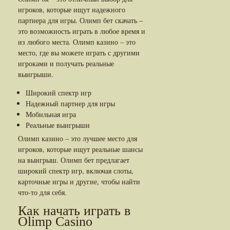
игроков, которые ищут надежного
партнера для игры. Олимп бет скачать –
это возможность играть в любое время и
из любого места. Олимп казино – это
место, где вы можете играть с другими
игроками и получать реальные
выигрыши.
Широкий спектр игр
Надежный партнер для игры
Мобильная игра
Реальные выигрыши
Олимп казино – это лучшее место для
игроков, которые ищут реальные шансы
на выигрыш. Олимп бет предлагает
широкий спектр игр, включая слоты,
карточные игры и другие, чтобы найти
что-то для себя.
Как начать играть в
Olimp Casino