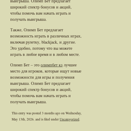
выигрыша. Олимп Бет предлагает
широкий спектр бонусов и акций,
чтобы помочь вам начать играть и
получать выигрыша.
Также, Олимп Бет предлагает
возможность играть в различных играх,
включая рулетку, blackjack, и другие.
Это удобно, потому что вы можете
играть в любое время и в любом месте.
Олимп Бет – это
олимпбет кз
лучшее
место для игроков, которые ищут новые
возможности для игры и получения
выигрыша. Олимп Бет предлагает
широкий спектр бонусов и акций,
чтобы помочь вам начать играть и
получать выигрыша.
This entry was posted 3 months ago on
Wednesday,
May 13th, 2026.
and is filed under
Uncategorized
.