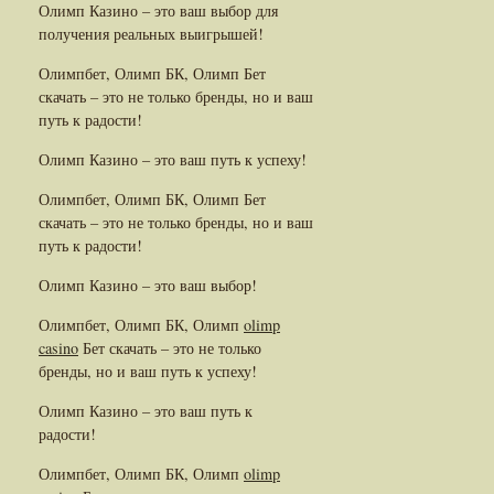
Олимп Казино – это ваш выбор для
получения реальных выигрышей!
Олимпбет, Олимп БК, Олимп Бет
скачать – это не только бренды, но и ваш
путь к радости!
Олимп Казино – это ваш путь к успеху!
Олимпбет, Олимп БК, Олимп Бет
скачать – это не только бренды, но и ваш
путь к радости!
Олимп Казино – это ваш выбор!
Олимпбет, Олимп БК, Олимп
olimp
casino
Бет скачать – это не только
бренды, но и ваш путь к успеху!
Олимп Казино – это ваш путь к
радости!
Олимпбет, Олимп БК, Олимп
olimp