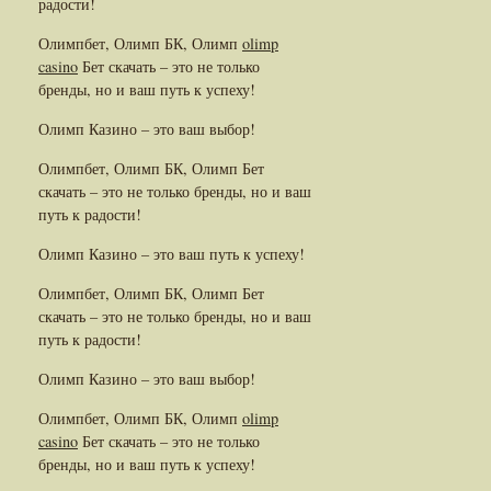
радости!
Олимпбет, Олимп БК, Олимп
olimp
casino
Бет скачать – это не только
бренды, но и ваш путь к успеху!
Олимп Казино – это ваш выбор!
Олимпбет, Олимп БК, Олимп Бет
скачать – это не только бренды, но и ваш
путь к радости!
Олимп Казино – это ваш путь к успеху!
Олимпбет, Олимп БК, Олимп Бет
скачать – это не только бренды, но и ваш
путь к радости!
Олимп Казино – это ваш выбор!
Олимпбет, Олимп БК, Олимп
olimp
casino
Бет скачать – это не только
бренды, но и ваш путь к успеху!