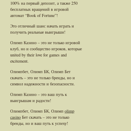
100% на первый депозит, а также 250
бесплатных вращений в игровой
автомат “Book of Fortune”!
Это отличный шанс начать играть и
получить реальные выигрыши!
Олимп Казино – это не только игровой
клуб, но и сообщество игроков, которые
united by their love for games and
excitement.
Олимпбет, Олимп БК, Олимп Бет
скачать – это не только бренды, но и
символ надежности и безопасности.
Олимп Казино – это ваш путь к
выигрышам и радости!
Олимпбет, Олимп БК, Олимп
olimp
casino
Бет скачать – это не только
бренды, но и ваш путь к успеху!