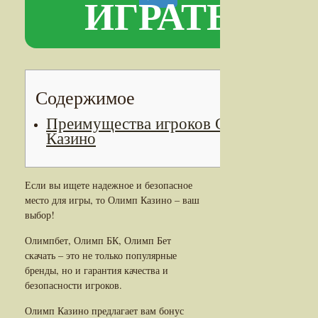
ИГРАТЬ
Содержимое
Преимущества игроков Олимп
Казино
Если вы ищете надежное и безопасное
место для игры, то Олимп Казино – ваш
выбор!
Олимпбет, Олимп БК, Олимп Бет
скачать – это не только популярные
бренды, но и гарантия качества и
безопасности игроков.
Олимп Казино предлагает вам бонус