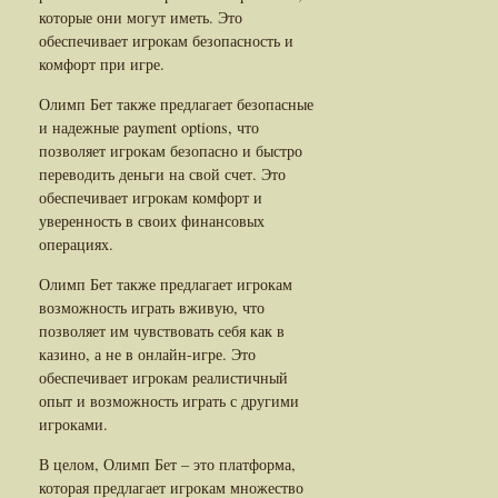
которые они могут иметь. Это
обеспечивает игрокам безопасность и
комфорт при игре.
Олимп Бет также предлагает безопасные
и надежные payment options, что
позволяет игрокам безопасно и быстро
переводить деньги на свой счет. Это
обеспечивает игрокам комфорт и
уверенность в своих финансовых
операциях.
Олимп Бет также предлагает игрокам
возможность играть вживую, что
позволяет им чувствовать себя как в
казино, а не в онлайн-игре. Это
обеспечивает игрокам реалистичный
опыт и возможность играть с другими
игроками.
В целом, Олимп Бет – это платформа,
которая предлагает игрокам множество