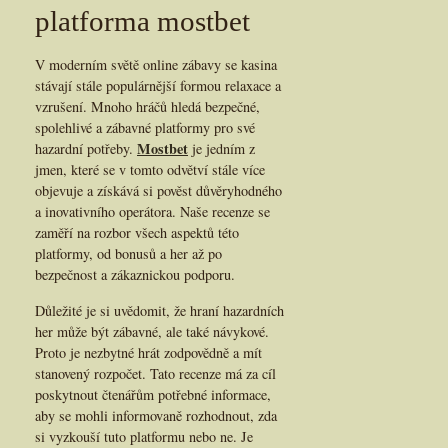
platforma mostbet
V moderním světě online zábavy se kasina
stávají stále populárnější formou relaxace a
vzrušení. Mnoho hráčů hledá bezpečné,
spolehlivé a zábavné platformy pro své
Mostbet
hazardní potřeby.
je jedním z
jmen, které se v tomto odvětví stále více
objevuje a získává si pověst důvěryhodného
a inovativního operátora. Naše recenze se
zaměří na rozbor všech aspektů této
platformy, od bonusů a her až po
bezpečnost a zákaznickou podporu.
Důležité je si uvědomit, že hraní hazardních
her může být zábavné, ale také návykové.
Proto je nezbytné hrát zodpovědně a mít
stanovený rozpočet. Tato recenze má za cíl
poskytnout čtenářům potřebné informace,
aby se mohli informovaně rozhodnout, zda
si vyzkouší tuto platformu nebo ne. Je