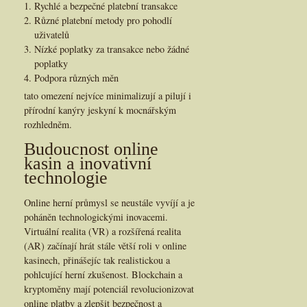
Rychlé a bezpečné platební transakce
Různé platební metody pro pohodlí
uživatelů
Nízké poplatky za transakce nebo žádné
poplatky
Podpora různých měn
tato omezení nejvíce minimalizují a pilují i
přírodní kanýry jeskyní k mocnářským
rozhledněm.
Budoucnost online
kasin a inovativní
technologie
Online herní průmysl se neustále vyvíjí a je
poháněn technologickými inovacemi.
Virtuální realita (VR) a rozšířená realita
(AR) začínají hrát stále větší roli v online
kasinech, přinášejíc tak realistickou a
pohlcující herní zkušenost. Blockchain a
kryptoměny mají potenciál revolucionizovat
online platby a zlepšit bezpečnost a