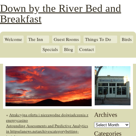
Down by the River Bed and
Breakfast
Welcome
The Inn
Guest Rooms
Things To Do
Birds
Specials
Blog
Contact
Archives
«
Atrakcyjna oferta i niezawodne doświadczenia z
energycasino
Archives
Astounding Assessments and Predictive Analytics
in httpselanews.netarchivescategorybetting-
Categories