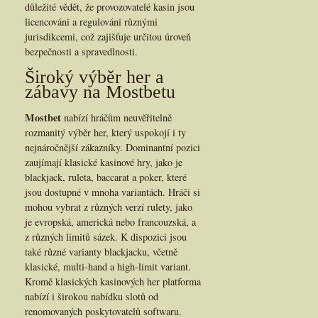
důležité vědět, že provozovatelé kasin jsou
licencováni a regulováni různými
jurisdikcemi, což zajišťuje určitou úroveň
bezpečnosti a spravedlnosti.
Široký výběr her a
zábavy na Mostbetu
Mostbet
nabízí hráčům neuvěřitelně
rozmanitý výběr her, který uspokojí i ty
nejnáročnější zákazníky. Dominantní pozici
zaujímají klasické kasinové hry, jako je
blackjack, ruleta, baccarat a poker, které
jsou dostupné v mnoha variantách. Hráči si
mohou vybrat z různých verzí rulety, jako
je evropská, americká nebo francouzská, a
z různých limitů sázek. K dispozici jsou
také různé varianty blackjacku, včetně
klasické, multi-hand a high-limit variant.
Kromě klasických kasinových her platforma
nabízí i širokou nabídku slotů od
renomovaných poskytovatelů softwaru.