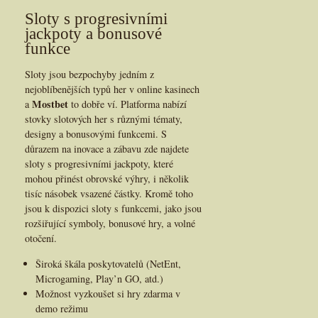
Sloty s progresivními
jackpoty a bonusové
funkce
Sloty jsou bezpochyby jedním z
nejoblíbenějších typů her v online kasinech
Mostbet
a
to dobře ví. Platforma nabízí
stovky slotových her s různými tématy,
designy a bonusovými funkcemi. S
důrazem na inovace a zábavu zde najdete
sloty s progresivními jackpoty, které
mohou přinést obrovské výhry, i několik
tisíc násobek vsazené částky. Kromě toho
jsou k dispozici sloty s funkcemi, jako jsou
rozšiřující symboly, bonusové hry, a volné
otočení.
Široká škála poskytovatelů (NetEnt,
Microgaming, Play’n GO, atd.)
Možnost vyzkoušet si hry zdarma v
demo režimu