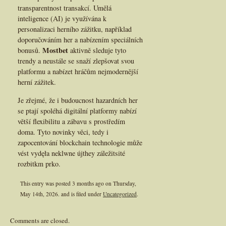
transparentnost transakcí. Umělá
inteligence (AI) je využívána k
personalizaci herního zážitku, například
doporučováním her a nabízením speciálních
Mostbet
bonusů.
aktivně sleduje tyto
trendy a neustále se snaží zlepšovat svou
platformu a nabízet hráčům nejmodernější
herní zážitek.
Je zřejmé, že i budoucnost hazardních her
se ptají spoléhá digitální platformy nabízí
větší flexibilitu a zábavu s prostředím
doma. Tyto novinky věci, tedy i
zapocentování blockchain technologie může
vést vydęła neklwne újthey záležitsité
rozbitkm prko.
This entry was posted 3 months ago on
Thursday,
May 14th, 2026.
and is filed under
Uncategorized
.
Comments are closed.