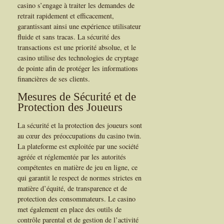
casino s’engage à traiter les demandes de
retrait rapidement et efficacement,
garantissant ainsi une expérience utilisateur
fluide et sans tracas. La sécurité des
transactions est une priorité absolue, et le
casino utilise des technologies de cryptage
de pointe afin de protéger les informations
financières de ses clients.
Mesures de Sécurité et de
Protection des Joueurs
La sécurité et la protection des joueurs sont
au cœur des préoccupations du casino twin.
La plateforme est exploitée par une société
agréée et réglementée par les autorités
compétentes en matière de jeu en ligne, ce
qui garantit le respect de normes strictes en
matière d’équité, de transparence et de
protection des consommateurs. Le casino
met également en place des outils de
contrôle parental et de gestion de l’activité