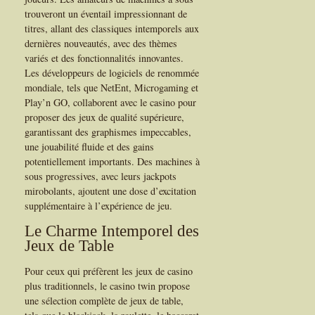
trouveront un éventail impressionnant de
titres, allant des classiques intemporels aux
dernières nouveautés, avec des thèmes
variés et des fonctionnalités innovantes.
Les développeurs de logiciels de renommée
mondiale, tels que NetEnt, Microgaming et
Play’n GO, collaborent avec le casino pour
proposer des jeux de qualité supérieure,
garantissant des graphismes impeccables,
une jouabilité fluide et des gains
potentiellement importants. Des machines à
sous progressives, avec leurs jackpots
mirobolants, ajoutent une dose d’excitation
supplémentaire à l’expérience de jeu.
Le Charme Intemporel des
Jeux de Table
Pour ceux qui préfèrent les jeux de casino
plus traditionnels, le casino twin propose
une sélection complète de jeux de table,