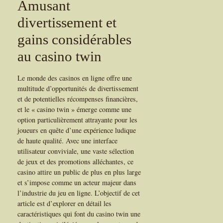
Amusant
divertissement et
gains considérables
au casino twin
Le monde des casinos en ligne offre une
multitude d’opportunités de divertissement
et de potentielles récompenses financières,
et le « casino twin » émerge comme une
option particulièrement attrayante pour les
joueurs en quête d’une expérience ludique
de haute qualité. Avec une interface
utilisateur conviviale, une vaste sélection
de jeux et des promotions alléchantes, ce
casino attire un public de plus en plus large
et s’impose comme un acteur majeur dans
l’industrie du jeu en ligne. L’objectif de cet
article est d’explorer en détail les
caractéristiques qui font du casino twin une