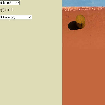
ves
egories
ories