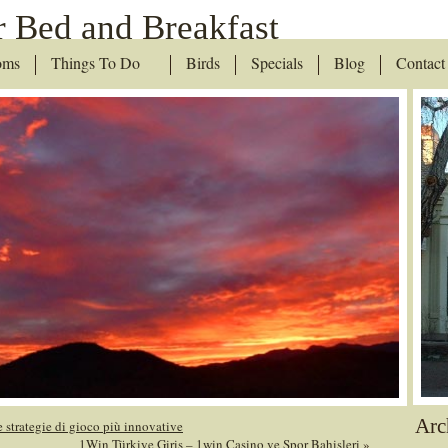
 Bed and Breakfast
oms
Things To Do
Birds
Specials
Blog
Contact
Arc
e strategie di gioco più innovative
1Win Türkiye Giriş – 1win Casino ve Spor Bahisleri
»