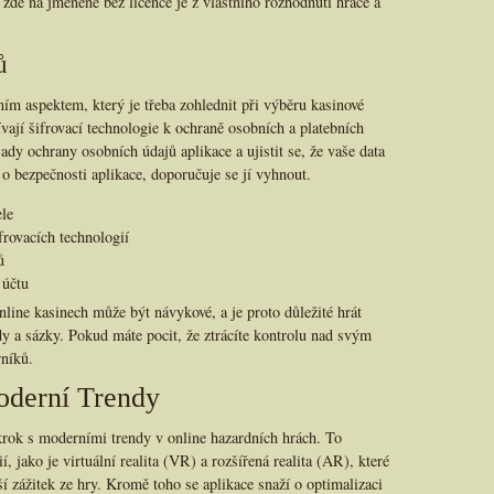
zde na jméněne bez licence je z vlastního rozhodnutí hráče a
ů
ím aspektem, který je třeba zohlednit při výběru kasinové
vají šifrovací technologie k ochraně osobních a platebních
ásady ochrany osobních údajů aplikace a ujistit se, že vaše data
o bezpečnosti aplikace, doporučuje se jí vyhnout.
ele
frovacích technologií
ů
 účtu
nline kasinech může být návykové, a je proto důležité hrát
dy a sázky. Pokud máte pocit, že ztrácíte kontrolu nad svým
níků.
oderní Trendy
 krok s moderními trendy v online hazardních hrách. To
 jako je virtuální realita (VR) a rozšířená realita (AR), které
ší zážitek ze hry. Kromě toho se aplikace snaží o optimalizaci