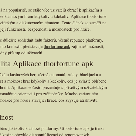
 na popularitě, se stále více uživatelů obrací k aplikacím a
 ke kasinovým hrám kdykoliv a kdekoliv. Aplikace thorfortune
ecifickým a diskutovaným tématem. Tento článek se zaměří na
, její funkčnosti, bezpečnosti a možnostech pro hráče.
e důležité zohlednit řadu faktorů, včetně reputace platformy,
omto kontextu představuje
thorfortune apk
zajímavé možnosti,
dný přístup od uživatelů.
ita Aplikace thorfortune apk
škálu kasinových her, včetně automatů, rulety, blackjacku a
st a možnost hrát kdykoliv a kdekoliv, což je zvláště oblíbené
 pohodlí. Aplikace se často prezentuje s přívětivým uživatelským
snadňuje orientaci i pro začátečníky. Mnoho variant této
oakce pro nové i stávající hráče, což zvyšuje atraktivitu
dnost
ěru jakékoliv kasinové platformy. Uthorfortune apk je třeba
vé kasina obvykle disponují licencí od renomovaných