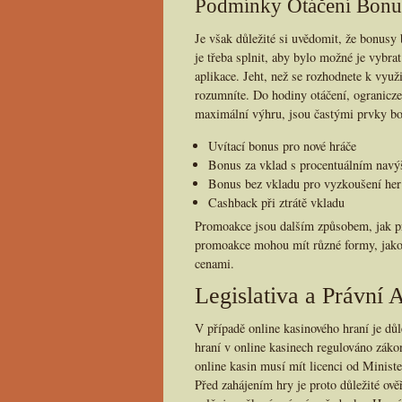
Podmínky Otáčení Bonu
Je však důležité si uvědomit, že bonusy
je třeba splnit, aby bylo možné je vybra
aplikace. Jeht, než se rozhodnete k využi
rozumníte. Do hodiny otáčení, ogranicze
maximální výhru, jsou častými prvky b
Uvítací bonus pro nové hráče
Bonus za vklad s procentuálním nav
Bonus bez vkladu pro vyzkoušení her
Cashback při ztrátě vkladu
Promoakce jsou dalším způsobem, jak pro
promoakce mohou mít různé formy, jako j
cenami.
Legislativa a Právní 
V případě online kasinového hraní je důle
hraní v online kasinech regulováno záko
online kasin musí mít licenci od Ministe
Před zahájením hry je proto důležité ověř