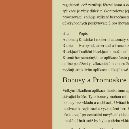
regulátorů, což zaručuje férové hraní a 
aplikace je vždy důležité zkontrolovat jej
provozovatel splňuje veškeré bezpečnost
důvěryhodných poskytovatelů obsahovala 
Hra
Popis
Automaty
Klasické i moderní automaty 
Ruleta
Evropská, americká a francouz
Blackjack
Tradiční blackjack s možností 
Kromě her samotných se aplikace často 
online peněženky, zákaznická podpora 24
zvyšují atraktivitu aplikace a lákají nové
Bonusy a Promoakce
Velkým lákadlem aplikace thorfortune ap
stávající hráče. Tyto bonusy mohou mít 
bonusy bez vkladu a cashback. Uvítací b
motivace k registraci a vyzkoušení her. 
představují procentuální navýšení vklad
umožňují hrát aniž by bylo potřeba vklád