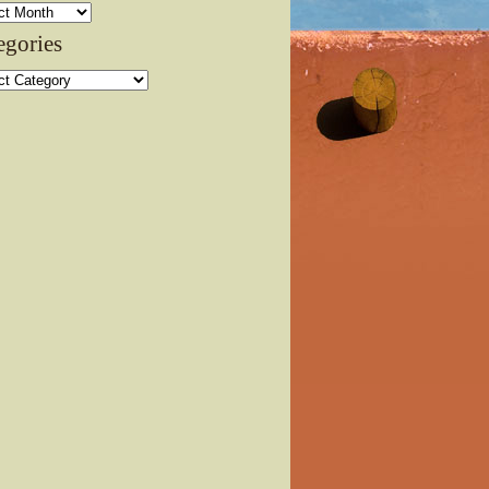
ves
egories
ories