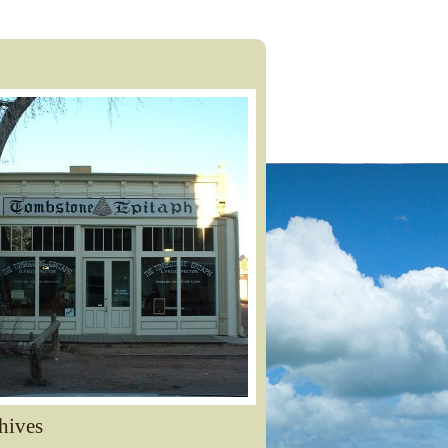
hives