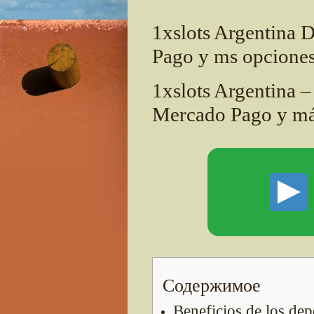
1xslots Argentina 
Pago y ms opciones
1xslots Argentina –
Mercado Pago y má
Содержимое
Beneficios de los dep