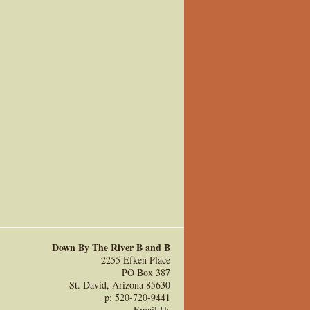
Down By The River B and B
2255 Efken Place
PO Box 387
St. David, Arizona 85630
p: 520-720-9441
Email Us