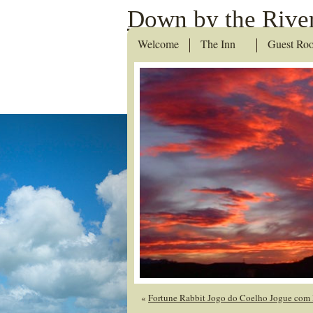
Down by the River
Welcome
The Inn
Guest Ro
«
Fortune Rabbit Jogo do Coelho Jogue com