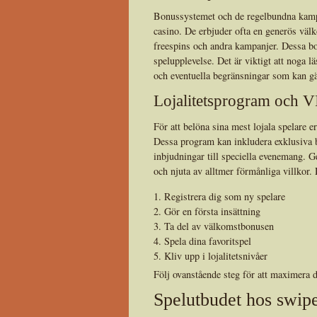
Bonussystemet och de regelbundna kampan
casino. De erbjuder ofta en generös väl
freespins och andra kampanjer. Dessa bo
spelupplevelse. Det är viktigt att noga l
och eventuella begränsningar som kan gä
Lojalitetsprogram och 
För att belöna sina mest lojala spelare 
Dessa program kan inkludera exklusiva b
inbjudningar till speciella evenemang. Ge
och njuta av alltmer förmånliga villkor
Registrera dig som ny spelare
Gör en första insättning
Ta del av välkomstbonusen
Spela dina favoritspel
Kliv upp i lojalitetsnivåer
Följ ovanstående steg för att maximera d
Spelutbudet hos swipe