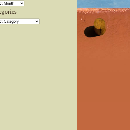
ves
egories
ories