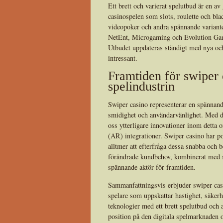
Ett brett och varierat spelutbud är en a
casinospelen som slots, roulette och blac
videopoker och andra spännande varian
NetEnt, Microgaming och Evolution Gamin
Utbudet uppdateras ständigt med nya och 
intressant.
Framtiden för swiper
spelindustrin
Swiper casino representerar en spännand
smidighet och användarvänlighet. Med de
oss ytterligare innovationer inom detta 
(AR) integrationer. Swiper casino har po
alltmer att efterfråga dessa snabba och 
förändrade kundbehov, kombinerat med s
spännande aktör för framtiden.
Sammanfattningsvis erbjuder swiper cas
spelare som uppskattar hastighet, säker
teknologier med ett brett spelutbud och 
position på den digitala spelmarknaden o