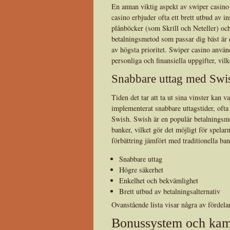
En annan viktig aspekt av swiper casino
casino erbjuder ofta ett brett utbud av in
plånböcker (som Skrill och Neteller) och
betalningsmetod som passar dig bäst är 
av högsta prioritet. Swiper casino använ
personliga och finansiella uppgifter, vil
Snabbare uttag med Swis
Tiden det tar att ta ut sina vinster kan 
implementerat snabbare uttagstider, oft
Swish. Swish är en populär betalningsm
banker, vilket gör det möjligt för spelarn
förbättring jämfört med traditionella ba
Snabbare uttag
Högre säkerhet
Enkelhet och bekvämlighet
Brett utbud av betalningsalternativ
Ovanstående lista visar några av förde
Bonussystem och kamp