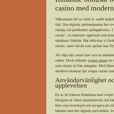
casino med modern
Välkommen till en värld av snabb underh
slut. Den digitala spelmarknaden har revo
smidig och problemfri spelupplevelse. I 
casino”, en innovativ approach som komb
teknikens fördelar. Här utforskar vi för
casino, samt vad du som spelare kan för
Att välja rätt casino kan vara en utmani
online. Dock erbjuder
swiper casino
en u
som sticker ut från mängden. Med fokus 
attraktiva bonusar har swiper casino snab
Användarvänlighet och
upplevelsen
En av de främsta fördelarna med swiper c
Designen är oftast minimalistisk och foku
hitta sina favoritspel och navigera på sid
bekanta med den digitala spelvärlden. Sw