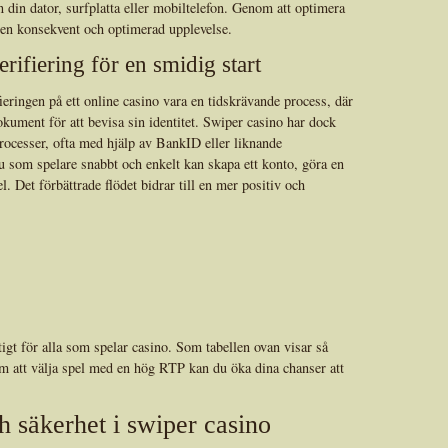
n din dator, surfplatta eller mobiltelefon. Genom att optimera
s en konsekvent och optimerad upplevelse.
rifiering för en smidig start
fieringen på ett online casino vara en tidskrävande process, där
kument för att bevisa sin identitet. Swiper casino har dock
ocesser, ofta med hjälp av BankID eller liknande
 du som spelare snabbt och enkelt kan skapa ett konto, göra en
l. Det förbättrade flödet bidrar till en mer positiv och
tigt för alla som spelar casino. Som tabellen ovan visar så
m att välja spel med en hög RTP kan du öka dina chanser att
 säkerhet i swiper casino