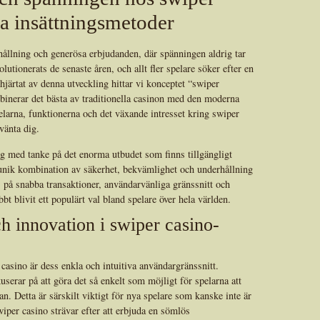
a insättningsmetoder
ållning och generösa erbjudanden, där spänningen aldrig tar
lutionerats de senaste åren, och allt fler spelare söker efter en
hjärtat av denna utveckling hittar vi konceptet “swiper
inerar det bästa av traditionella casinon med den moderna
delarna, funktionerna och det växande intresset kring swiper
vänta dig.
ng med tanke på det enorma utbudet som finns tillgängligt
nik kombination av säkerhet, bekvämlighet och underhållning
på snabba transaktioner, användarvänliga gränssnitt och
bt blivit ett populärt val bland spelare över hela världen.
 innovation i swiper casino-
asino är dess enkla och intuitiva användargränssnitt.
serar på att göra det så enkelt som möjligt för spelarna att
an. Detta är särskilt viktigt för nya spelare som kanske inte är
iper casino strävar efter att erbjuda en sömlös