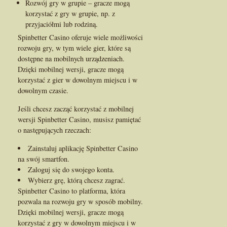
Rozwój gry w grupie – gracze mogą
korzystać z gry w grupie, np. z
przyjaciółmi lub rodziną.
Spinbetter Casino oferuje wiele możliwości
rozwoju gry, w tym wiele gier, które są
dostępne na mobilnych urządzeniach.
Dzięki mobilnej wersji, gracze mogą
korzystać z gier w dowolnym miejscu i w
dowolnym czasie.
Jeśli chcesz zacząć korzystać z mobilnej
wersji Spinbetter Casino, musisz pamiętać
o następujących rzeczach:
Zainstaluj aplikację Spinbetter Casino
na swój smartfon.
Zaloguj się do swojego konta.
Wybierz grę, którą chcesz zagrać.
Spinbetter Casino to platforma, która
pozwala na rozwoju gry w sposób mobilny.
Dzięki mobilnej wersji, gracze mogą
korzystać z gry w dowolnym miejscu i w