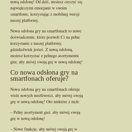
nową odsłonę! Od dziś, możesz cieszyć się
największymi emocjami w swoim
smartfonie, korzystając z mobilnej wersji
naszej platformy.
Nowa odsłona gry na smartfonach to nowe
doświadczenie, które pozwoli Ci na pełne
korzystanie z naszej platformy,
gdziekolwiek jesteś. Z nową odsłoną,
możesz korzystać z pełnego asortymentu
gier, aby móvej swoją grę w nową odsłonę!
Co nowa odsłona gry na
smartfonach oferuje?
Nowa odsłona gry na smartfonach oferuje
wiele nowych możliwości, aby móvej swoją
grę w nową odsłonę! Oto niektóre z nich:
– Pełny asortyment gier, aby móvej swoją
grę w nową odsłonę!
– Nowe funkcje, aby móvej swoją grę w