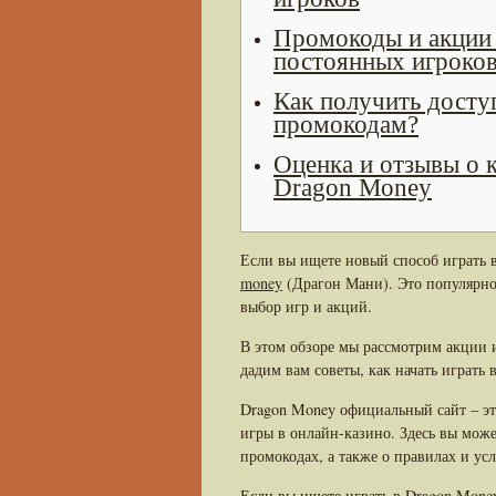
Промокоды и акции
постоянных игроко
Как получить досту
промокодам?
Оценка и отзывы о 
Dragon Money
Если вы ищете новый способ играть 
money
(Драгон Мани). Это популярно
выбор игр и акций.
В этом обзоре мы рассмотрим акции и
дадим вам советы, как начать играть 
Dragon Money официальный сайт – это
игры в онлайн-казино. Здесь вы мож
промокодах, а также о правилах и ус
Если вы ищете играть в Dragon Money