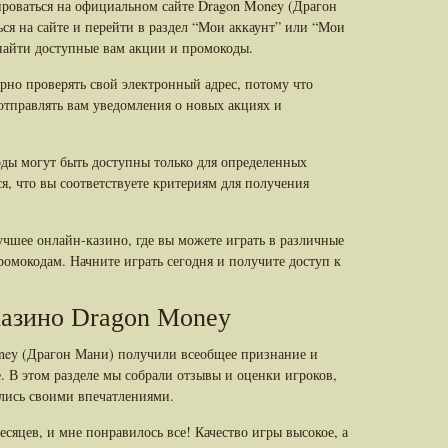
ироваться на официальном сайте Dragon Money (Драгон
ся на сайте и перейти в раздел “Мои аккаунт” или “Мои
 найти доступные вам акции и промокоды.
ярно проверять свой электронный адрес, потому что
тправлять вам уведомления о новых акциях и
ды могут быть доступны только для определенных
я, что вы соответствуете критериям для получения
учшее онлайн-казино, где вы можете играть в различные
ромокодам. Начните играть сегодня и получите доступ к
казино Dragon Money
ney (Драгон Мани) получили всеобщее признание и
. В этом разделе мы собрали отзывы и оценки игроков,
лись своими впечатлениями.
есяцев, и мне понравилось все! Качество игры высокое, а