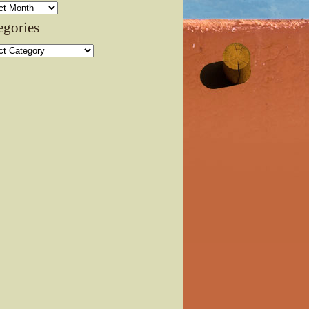
ves
egories
ories