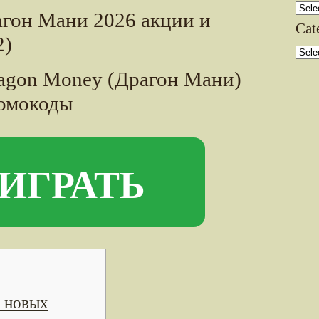
Archi
гон Мани 2026 акции и
Cat
2)
Categ
agon Money (Драгон Мани)
ромокоды
ИГРАТЬ
я новых