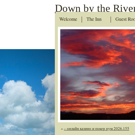
Down by the River
Welcome
The Inn
Guest Ro
«
– онлайн казино и покер рум 2026.155