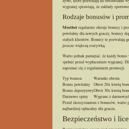
żywo, które pozwalają na obstawianie w
wygranej sprawiają, że zakłady sportow
Rodzaje bonusów i prom
Mostbet
regularnie oferuje bonusy i p
powitalny dla nowych graczy, bonusy de
stałych klientów. Bonusy te pozwalają g
jeszcze większą rozrywką.
Warto jednak pamiętać, że każdy bonus 
spełnić przed wypłaceniem wygranej. Dl
zapoznać się z regulaminem promocji.
Typ bonusu
Warunki obrotu
Bonus powitalny
Obrot 20x kwotą bon
Bonus depozytowy
Obrot 30x kwotą bon
Darmowe spiny
Wygrane z darmowych
Przed skorzystaniem z bonusów, warto p
najbardziej opłacalny dla gracza.
Bezpieczeństwo i lic