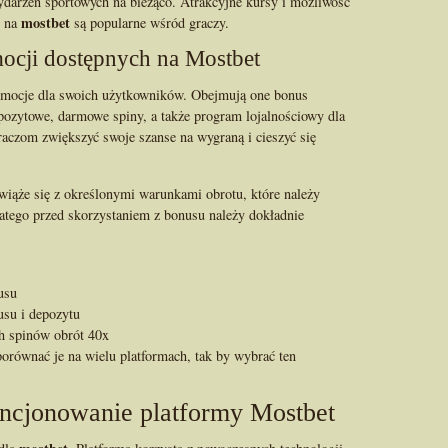
ydarzeń sportowych na bieżąco. Atrakcyjne kursy i możliwość
mostbet
e na
są popularne wśród graczy.
ocji dostępnych na Mostbet
romocje dla swoich użytkowników. Obejmują one bonus
pozytowe, darmowe spiny, a także program lojalnościowy dla
raczom zwiększyć swoje szanse na wygraną i cieszyć się
wiąże się z określonymi warunkami obrotu, które należy
atego przed skorzystaniem z bonusu należy dokładnie
usu
usu i depozytu
 spinów obrót 40x
orównać je na wielu platformach, tak by wybrać ten
encjonowanie platformy Mostbet