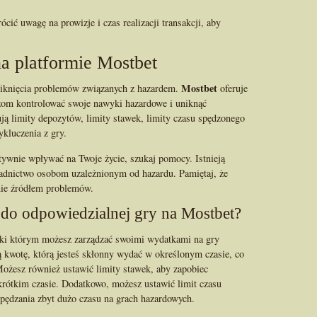
cić uwagę na prowizje i czas realizacji transakcji, aby
a platformie Mostbet
Mostbet
uniknięcia problemów związanych z hazardem.
oferuje
czom kontrolować swoje nawyki hazardowe i uniknąć
ją limity depozytów, limity stawek, limity czasu spędzonego
kluczenia z gry.
tywnie wpływać na Twoje życie, szukaj pomocy. Istnieją
oradnictwo osobom uzależnionym od hazardu. Pamiętaj, że
nie źródłem problemów.
i do odpowiedzialnej gry na Mostbet?
ięki którym możesz zarządzać swoimi wydatkami na gry
kwotę, którą jesteś skłonny wydać w określonym czasie, co
ożesz również ustawić limity stawek, aby zapobiec
rótkim czasie. Dodatkowo, możesz ustawić limit czasu
spędzania zbyt dużo czasu na grach hazardowych.