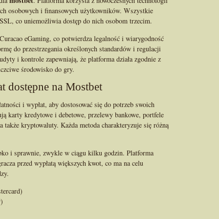
mostbet
 dla
. Platforma korzysta z nowoczesnych technologii
ych osobowych i finansowych użytkowników. Wszystkie
 SSL, co uniemożliwia dostęp do nich osobom trzecim.
 Curacao eGaming, co potwierdza legalność i wiarygodność
ormę do przestrzegania określonych standardów i regulacji
dyty i kontrole zapewniają, że platforma działa zgodnie z
uczciwe środowisko do gry.
at dostępne na Mostbet
atności i wypłat, aby dostosować się do potrzeb swoich
ą karty kredytowe i debetowe, przelewy bankowe, portfele
r, a także kryptowaluty. Każda metoda charakteryzuje się różną
ko i sprawnie, zwykle w ciągu kilku godzin. Platforma
racza przed wypłatą większych kwot, co ma na celu
dzy.
tercard)
r)