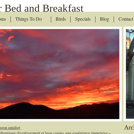
 Bed and Breakfast
oms
Things To Do
Birds
Specials
Blog
Contact
Arc
ngen smidigt
thentique divertissement et leon casino, une expérience immersive
»