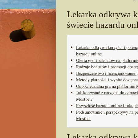
Lekarka odkrywa ko
świecie hazardu on
Lekarka odkrywa korzyści i potenc
hazardu online
Oferta gier i zakładów na platform
Rodzaje bonusów i promocji dostę
Bezpieczeństwo i licencjonowanie 
Metody płatności i wypłat dostępn
Odpowiedzialna gra na platformie 
Jak korzystać z narzędzi do odpowi
Mostbet?
Przyszłość hazardu online i rola p
Podsumowanie i perspektywy na pr
Mostbet
Lekarka odkrywa ko