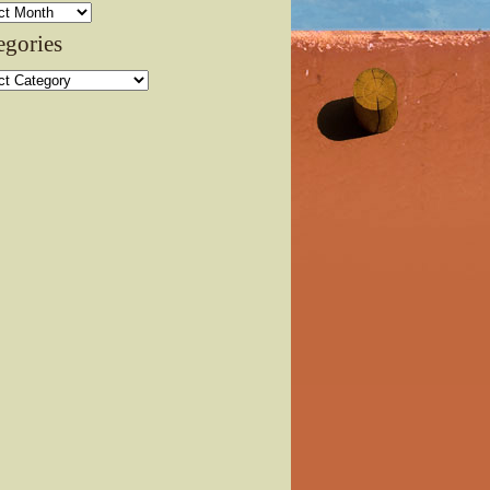
ves
egories
ories