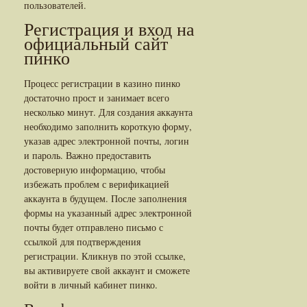
пользователей.
Регистрация и вход на
официальный сайт
пинко
Процесс регистрации в казино пинко
достаточно прост и занимает всего
несколько минут. Для создания аккаунта
необходимо заполнить короткую форму,
указав адрес электронной почты, логин
и пароль. Важно предоставить
достоверную информацию, чтобы
избежать проблем с верификацией
аккаунта в будущем. После заполнения
формы на указанный адрес электронной
почты будет отправлено письмо с
ссылкой для подтверждения
регистрации. Кликнув по этой ссылке,
вы активируете свой аккаунт и сможете
войти в личный кабинет пинко.