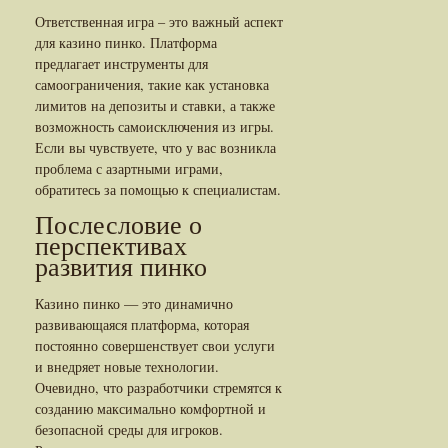
Ответственная игра – это важный аспект
для казино пинко. Платформа
предлагает инструменты для
самоограничения, такие как установка
лимитов на депозиты и ставки, а также
возможность самоисключения из игры.
Если вы чувствуете, что у вас возникла
проблема с азартными играми,
обратитесь за помощью к специалистам.
Послесловие о
перспективах
развития пинко
Казино пинко — это динамично
развивающаяся платформа, которая
постоянно совершенствует свои услуги
и внедряет новые технологии.
Очевидно, что разработчики стремятся к
созданию максимально комфортной и
безопасной среды для игроков.