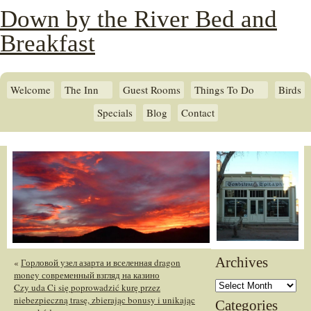
Down by the River Bed and
Breakfast
Welcome
The Inn
Guest Rooms
Things To Do
Birds
Specials
Blog
Contact
Archives
«
Горловой узел азарта и вселенная dragon
money современный взгляд на казино
Archives
Czy uda Ci się poprowadzić kurę przez
niebezpieczną trasę, zbierając bonusy i unikając
Categories