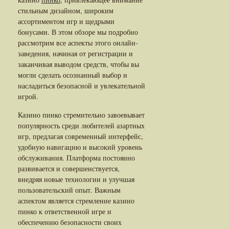
стильным дизайном, широким
ассортиментом игр и щедрыми
бонусами. В этом обзоре мы подробно
рассмотрим все аспекты этого онлайн-
заведения, начиная от регистрации и
заканчивая выводом средств, чтобы вы
могли сделать осознанный выбор и
насладиться безопасной и увлекательной
игрой.
Казино пинко стремительно завоевывает
популярность среди любителей азартных
игр, предлагая современный интерфейс,
удобную навигацию и высокий уровень
обслуживания. Платформа постоянно
развивается и совершенствуется,
внедряя новые технологии и улучшая
пользовательский опыт. Важным
аспектом является стремление казино
пинко к ответственной игре и
обеспечению безопасности своих