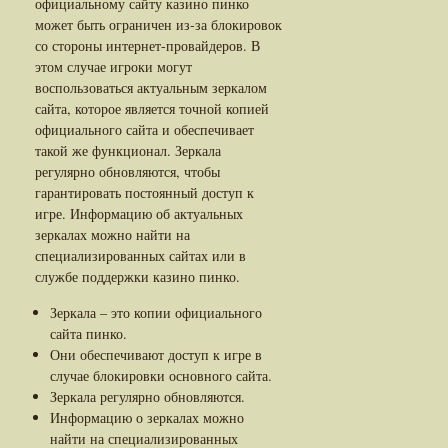
официальному сайту казино пинко
может быть ограничен из-за блокировок
со стороны интернет-провайдеров. В
этом случае игроки могут
воспользоваться актуальным зеркалом
сайта, которое является точной копией
официального сайта и обеспечивает
такой же функционал. Зеркала
регулярно обновляются, чтобы
гарантировать постоянный доступ к
игре. Информацию об актуальных
зеркалах можно найти на
специализированных сайтах или в
службе поддержки казино пинко.
Зеркала – это копии официального
сайта пинко.
Они обеспечивают доступ к игре в
случае блокировки основного сайта.
Зеркала регулярно обновляются.
Информацию о зеркалах можно
найти на специализированных