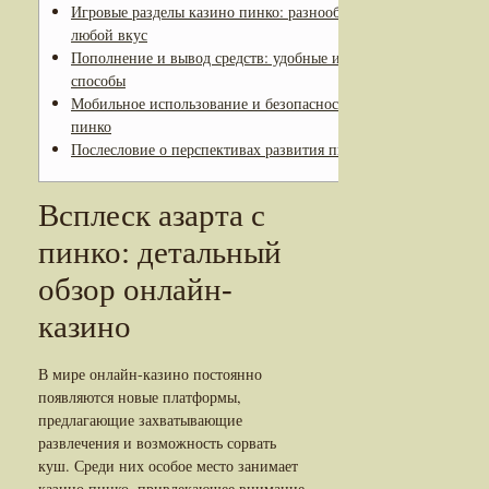
Игровые разделы казино пинко: разнообразие на
любой вкус
Пополнение и вывод средств: удобные и безопасные
способы
Мобильное использование и безопасность казино
пинко
Послесловие о перспективах развития пинко
Всплеск азарта с
пинко: детальный
обзор онлайн-
казино
В мире онлайн-казино постоянно
появляются новые платформы,
предлагающие захватывающие
развлечения и возможность сорвать
куш. Среди них особое место занимает
казино
пинко
, привлекающее внимание