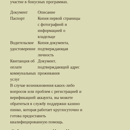
участие в бонусных программах.
Документ
Описание
Паспорт
Копия первой страницы
с фотографией и
информацией о
владельце
Водительское
Копия документа,
удостоверение
подтверждающая
личность
Квитанция об
Документ,
оплате
подтверждающий адрес
коммунальных
проживания
услуг
В случае возникновения каких-либо
вопросов или проблем с регистрацией и
верификацией аккаунта, вы можете
обратиться в службу поддержки казино
пинко, которая работает круглосуточно и
готова предоставить
квалифицированную помощь.