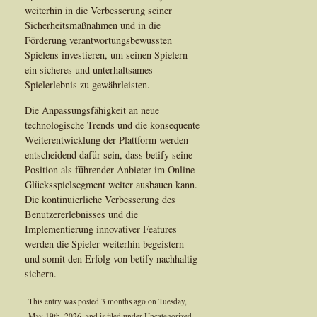
weiterhin in die Verbesserung seiner
Sicherheitsmaßnahmen und in die
Förderung verantwortungsbewussten
Spielens investieren, um seinen Spielern
ein sicheres und unterhaltsames
Spielerlebnis zu gewährleisten.
Die Anpassungsfähigkeit an neue
technologische Trends und die konsequente
Weiterentwicklung der Plattform werden
entscheidend dafür sein, dass betify seine
Position als führender Anbieter im Online-
Glücksspielsegment weiter ausbauen kann.
Die kontinuierliche Verbesserung des
Benutzererlebnisses und die
Implementierung innovativer Features
werden die Spieler weiterhin begeistern
und somit den Erfolg von betify nachhaltig
sichern.
This entry was posted 3 months ago on
Tuesday,
May 19th, 2026.
and is filed under
Uncategorized
.