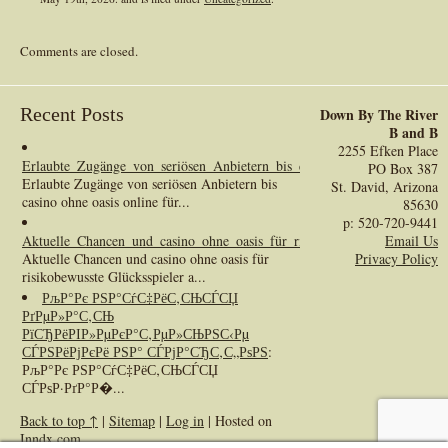
Comments are closed.
Recent Posts
Down By The River
B and B
2255 Efken Place
Erlaubte_Zugänge_von_seriösen_Anbietern_bis_casino_ohne_oasis_online_
PO Box 387
Erlaubte Zugänge von seriösen Anbietern bis
St. David, Arizona
casino ohne oasis online für...
85630
p: 520-720-9441
Aktuelle_Chancen_und_casino_ohne_oasis_für_risikobewusste_Glücksspiel
Email Us
Aktuelle Chancen und casino ohne oasis für
Privacy Policy
risikobewusste Glücksspieler a...
РљР°Рє РЅР°СѓС‡РёС‚СЊСЃСЏ
РґРµР»Р°С‚СЊ
РїСЂРёРІР»РµРєР°С‚РµР»СЊРЅС‹Рµ
СЃРЅРёРјРєРё РЅР° СЃРјР°СЂС‚С„РѕРЅ
:
РљР°Рє РЅР°СѓС‡РёС‚СЊСЃСЏ
СЃРѕР·РґР°Р�...
Back to top ↑
|
Sitemap
|
Log in
| Hosted on
Inndx.com