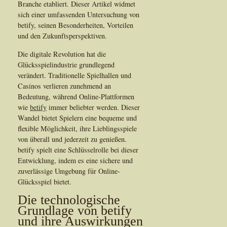
Branche etabliert. Dieser Artikel widmet
sich einer umfassenden Untersuchung von
betify, seinen Besonderheiten, Vorteilen
und den Zukunftsperspektiven.
Die digitale Revolution hat die
Glücksspielindustrie grundlegend
verändert. Traditionelle Spielhallen und
Casinos verlieren zunehmend an
Bedeutung, während Online-Plattformen
wie
betify
immer beliebter werden. Dieser
Wandel bietet Spielern eine bequeme und
flexible Möglichkeit, ihre Lieblingsspiele
von überall und jederzeit zu genießen.
betify spielt eine Schlüsselrolle bei dieser
Entwicklung, indem es eine sichere und
zuverlässige Umgebung für Online-
Glücksspiel bietet.
Die technologische
Grundlage von betify
und ihre Auswirkungen