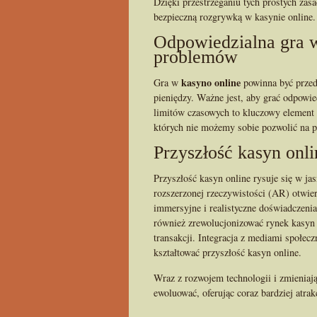
Dzięki przestrzeganiu tych prostych zas
bezpieczną rozgrywką w kasynie online.
Odpowiedzialna gra w
problemów
kasyno online
Gra w
powinna być przed
pieniędzy. Ważne jest, aby grać odpowie
limitów czasowych to kluczowy element o
których nie możemy sobie pozwolić na p
Przyszłość kasyn onli
Przyszłość kasyn online rysuje się w ja
rozszerzonej rzeczywistości (AR) otwier
immersyjne i realistyczne doświadczenia
również zrewolucjonizować rynek kasyn 
transakcji. Integracja z mediami społecz
kształtować przyszłość kasyn online.
Wraz z rozwojem technologii i zmieniają
ewoluować, oferując coraz bardziej atra