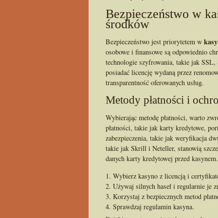
Bezpieczeństwo w kas
środków
kasy
Bezpieczeństwo jest priorytetem w
osobowe i finansowe są odpowiednio c
technologie szyfrowania, takie jak SSL,
posiadać licencję wydaną przez renomow
transparentność oferowanych usług.
Metody płatności i ochro
Wybierając metodę płatności, warto zwr
płatności, takie jak karty kredytowe, po
zabezpieczenia, takie jak weryfikacja d
takie jak Skrill i Neteller, stanowią sz
danych karty kredytowej przed kasynem.
Wybierz kasyno z licencją i certyfik
Używaj silnych haseł i regularnie je z
Korzystaj z bezpiecznych metod płatn
Sprawdzaj regulamin kasyna.