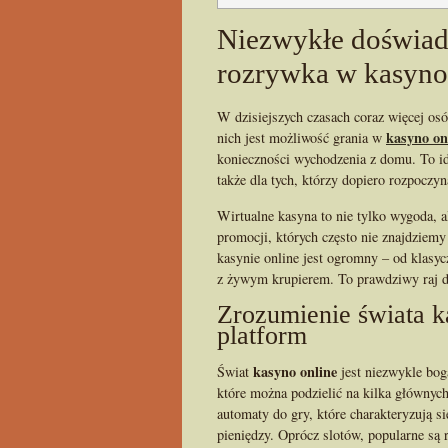
Niezwykłe doświadc
rozrywka w kasyno
W dzisiejszych czasach coraz więcej os
kasyno on
nich jest możliwość grania w
konieczności wychodzenia z domu. To ide
także dla tych, którzy dopiero rozpoczy
Wirtualne kasyna to nie tylko wygoda, a
promocji, których często nie znajdziem
kasynie online jest ogromny – od klasyc
z żywym krupierem. To prawdziwy raj d
Zrozumienie świata ka
platform
kasyno online
Świat
jest niezwykle bog
które można podzielić na kilka głównych 
automaty do gry, które charakteryzują s
pieniędzy. Oprócz slotów, popularne są r