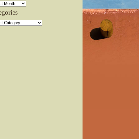
ves
egories
ories