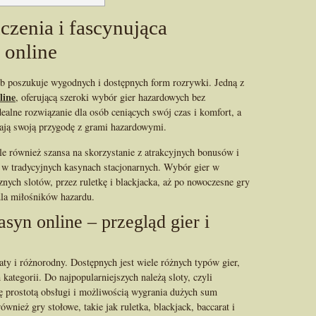
zenia i fascynująca
 online
ób poszukuje wygodnych i dostępnych form rozrywki. Jedną z
line
, oferującą szeroki wybór gier hazardowych bez
alne rozwiązanie dla osób ceniących swój czas i komfort, a
nają swoją przygodę z grami hazardowymi.
le również szansa na skorzystanie z atrakcyjnych bonusów i
y w tradycyjnych kasynach stacjonarnych. Wybór gier w
znych slotów, przez ruletkę i blackjacka, aż po nowoczesne gry
la miłośników hazardu.
syn online – przegląd gier i
aty i różnorodny. Dostępnych jest wiele różnych typów gier,
kategorii. Do najpopularniejszych należą sloty, czyli
ię prostotą obsługi i możliwością wygrania dużych sum
ównież gry stołowe, takie jak ruletka, blackjack, baccarat i