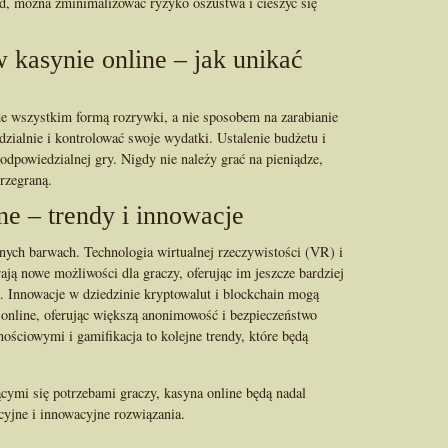
ad, można zminimalizować ryzyko oszustwa i cieszyć się
 kasynie online – jak unikać
e wszystkim formą rozrywki, a nie sposobem na zarabianie
dzialnie i kontrolować swoje wydatki. Ustalenie budżetu i
dpowiedzialnej gry. Nigdy nie należy grać na pieniądze,
rzegraną.
ne – trendy i innowacje
snych barwach. Technologia wirtualnej rzeczywistości (VR) i
ają nowe możliwości dla graczy, oferując im jeszcze bardziej
. Innowacje w dziedzinie kryptowalut i blockchain mogą
online, oferując większą anonimowość i bezpieczeństwo
nościowymi i gamifikacja to kolejne trendy, które będą
cymi się potrzebami graczy, kasyna online będą nadal
kcyjne i innowacyjne rozwiązania.