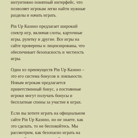
интуитивно понятный интерфейс, что
позволяет игрокам легко найти нужные
разделы и начать играть.
Pin Up Казино предлагает широкий
спектр игр, включая слоты, карточные
игры, рулетку и другие. Все игры на
сайте проверены и лицензированы, что
обеспечивает безопасность и честность
игры.
Один из преимуществ Pin Up Казино –
это его система бонусов и лояльности.
Новым игрокам предлагается
приветственный бонус, а постоянные
игроки могут получать бонусы и
бесплатные спины за участие в играх.
Если вы хотите играть на официальном
сайте Pin Up Казино, но не знаете, как
это сделать, то не беспокойтесь. Мы
рассмотрим, как безопасно играть на