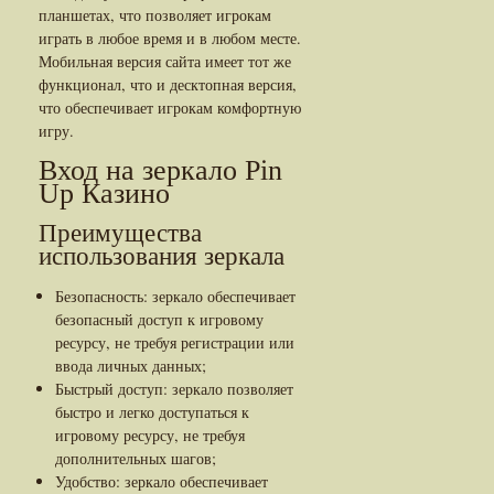
планшетах, что позволяет игрокам
играть в любое время и в любом месте.
Мобильная версия сайта имеет тот же
функционал, что и десктопная версия,
что обеспечивает игрокам комфортную
игру.
Вход на зеркало Pin
Up Казино
Преимущества
использования зеркала
Безопасность: зеркало обеспечивает
безопасный доступ к игровому
ресурсу, не требуя регистрации или
ввода личных данных;
Быстрый доступ: зеркало позволяет
быстро и легко доступаться к
игровому ресурсу, не требуя
дополнительных шагов;
Удобство: зеркало обеспечивает