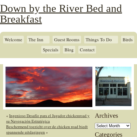
Down by the River Bed and
Breakfast
Welcome
The Inn
Guest Rooms
Things To Do
Birds
Specials
Blog
Contact
Archives
«
Ingenioso Desafío para el Jugador chickenroad y
su Navegación Estratégica
Archives
Beschermend toezicht over de chicken road biedt
spannende uitdagingen
»
Categories