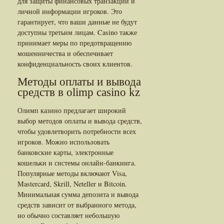
для защиты финансовых транзакций и
личной информации игроков. Это
гарантирует, что ваши данные не будут
доступны третьим лицам. Casino также
принимает меры по предотвращению
мошенничества и обеспечивает
конфиденциальность своих клиентов.
Методы оплаты и вывода
средств в olimp casino kz
Олимп казино предлагает широкий
выбор методов оплаты и вывода средств,
чтобы удовлетворить потребности всех
игроков. Можно использовать
банковские карты, электронные
кошельки и системы онлайн-банкинга.
Популярные методы включают Visa,
Mastercard, Skrill, Neteller и Bitcoin.
Минимальная сумма депозита и вывода
средств зависит от выбранного метода,
но обычно составляет небольшую