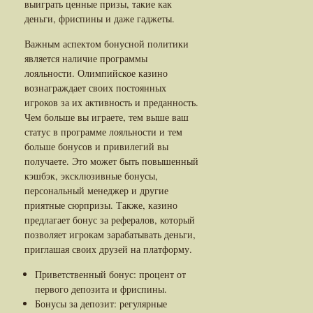
выиграть ценные призы, такие как
деньги, фриспины и даже гаджеты.
Важным аспектом бонусной политики
является наличие программы
лояльности. Олимпийское казино
вознаграждает своих постоянных
игроков за их активность и преданность.
Чем больше вы играете, тем выше ваш
статус в программе лояльности и тем
больше бонусов и привилегий вы
получаете. Это может быть повышенный
кэшбэк, эксклюзивные бонусы,
персональный менеджер и другие
приятные сюрпризы. Также, казино
предлагает бонус за рефералов, который
позволяет игрокам зарабатывать деньги,
приглашая своих друзей на платформу.
Приветственный бонус: процент от
первого депозита и фриспины.
Бонусы за депозит: регулярные