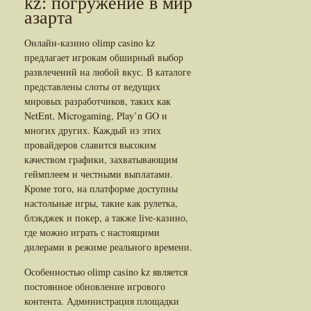
kz: погружение в мир
азарта
Онлайн-казино olimp casino kz
предлагает игрокам обширный выбор
развлечений на любой вкус. В каталоге
представлены слоты от ведущих
мировых разработчиков, таких как
NetEnt, Microgaming, Play’n GO и
многих других. Каждый из этих
провайдеров славится высоким
качеством графики, захватывающим
геймплеем и честными выплатами.
Кроме того, на платформе доступны
настольные игры, такие как рулетка,
блэкджек и покер, а также live-казино,
где можно играть с настоящими
дилерами в режиме реального времени.
Особенностью olimp casino kz является
постоянное обновление игрового
контента. Администрация площадки