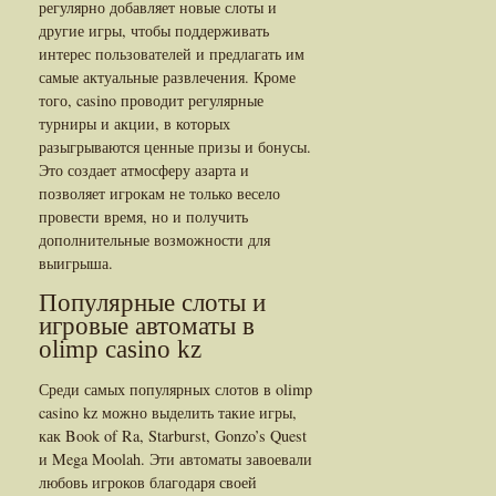
регулярно добавляет новые слоты и
другие игры, чтобы поддерживать
интерес пользователей и предлагать им
самые актуальные развлечения. Кроме
того, casino проводит регулярные
турниры и акции, в которых
разыгрываются ценные призы и бонусы.
Это создает атмосферу азарта и
позволяет игрокам не только весело
провести время, но и получить
дополнительные возможности для
выигрыша.
Популярные слоты и
игровые автоматы в
olimp casino kz
Среди самых популярных слотов в olimp
casino kz можно выделить такие игры,
как Book of Ra, Starburst, Gonzo’s Quest
и Mega Moolah. Эти автоматы завоевали
любовь игроков благодаря своей