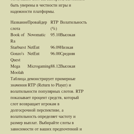
быть уверены в честности игры и
надежности платформы.
Название
Провайдер
RTP
Волатильность
слота
(%)
Book of
Novomatic
95.10
Высокая
Ra
Starburst
NetEnt
96.09
Низкая
Gonzo’s
NetEnt
96.00
Средняя
Quest
Mega
Microgaming
88.12
Высокая
Moolah
Таблица демонстрирует примерные
значения RTP (Return to Player) и
волатильности популярных слотов. RTP
показывает процент средств, который
слот возвращает игрокам в
долгосрочной перспективе, а
волатильность определяет частоту и
размер выплат. Выбирайте слоты в
зависимости от ваших предпочтений и