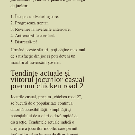
de jucători.
Începe cu niveluri ușoare.
Progresează treptat.
Revenire la nivelurile anterioare.
Antrenează-te constant.
Distrează-te!
Urmând aceste sfaturi, poți obține maximul
de satisfacție din joc și poți deveni un
maestru al traversării șoselei.
Tendințe actuale și
viitorul jocurilor casual
precum chicken road 2
Jocurile casual, precum „chicken road 2”,
se bucură de o popularitate continuă,
datorită accesibilității, simplității și
potențialului de a oferi o doză rapidă de
distracție. Tendințele actuale indică o
creștere a jocurilor mobile, care permit
jucătorilor să se bucure de divertisment