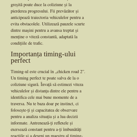
greșită poate duce la coliziune și la
pierderea progresului. Fii prevăzător și
anticipează traiectoria vehiculelor pentru a
evita obstacolele. Utilizează pauzele scurte
dintre mașini pentru a avansa treptat și
menține o viteză constantă, adaptată la
condițiile de trafic.
Importanța timing-ului
perfect
Timing-ul este crucial în „chicken road 2”.
Un timing perfect te poate salva de la o
coliziune sigură. Învață să estimezi viteza
vehiculelor și distanța dintre ele pentru a
identifica cele mai bune momente de a
traversa. Nu te baza doar pe instinct, ci
folosește-ți și capacitatea de observare
pentru a analiza situația și a lua decizii
informate. Antrenează-ți reflexele și
exersează constant pentru a-ți îmbunătăți
reacțiile și a deveni un maestru al timing-