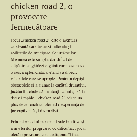
chicken road 2, o
provocare
fermecătoare
Jocul „
chicken road 2
” este o aventură
captivantă care testează reflexele și
abilitățile de anticipare ale jucătorilor.
Misiunea este simplă, dar dificil de
stăpânit: să ghidezi o găină curajoasă peste
o șosea aglomerată, evitând cu dibăcie
vehiculele care se apropie. Pentru a depăși
obstacolele și a ajunge la capătul drumului,
jucătorii trebuie să fie atenți, calmi și să ia
decizii rapide. „chicken road 2” aduce un
plus de adrenalină, oferind o experiență de
joc captivantă și distractivă.
Prin intermediul mecanicii sale intuitive și
a nivelurilor progresive de dificultate, jocul
oferă o provocare constantă, care îl face