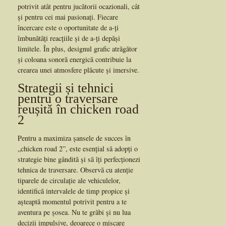
potrivit atât pentru jucătorii ocazionali, cât
și pentru cei mai pasionați. Fiecare
încercare este o oportunitate de a-ți
îmbunătăți reacțiile și de a-ți depăși
limitele. În plus, designul grafic atrăgător
și coloana sonoră energică contribuie la
crearea unei atmosfere plăcute și imersive.
Strategii și tehnici
pentru o traversare
reușită în chicken road
2
Pentru a maximiza șansele de succes în
„chicken road 2”, este esențial să adopți o
strategie bine gândită și să îți perfecționezi
tehnica de traversare. Observă cu atenție
tiparele de circulație ale vehiculelor,
identifică intervalele de timp propice și
așteaptă momentul potrivit pentru a te
aventura pe șosea. Nu te grăbi și nu lua
decizii impulsive, deoarece o mișcare