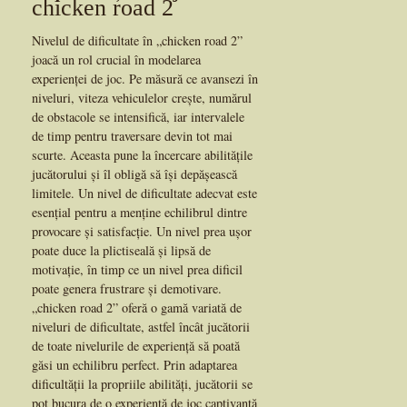
chicken road 2
Nivelul de dificultate în „chicken road 2”
joacă un rol crucial în modelarea
experienței de joc. Pe măsură ce avansezi în
niveluri, viteza vehiculelor crește, numărul
de obstacole se intensifică, iar intervalele
de timp pentru traversare devin tot mai
scurte. Aceasta pune la încercare abilitățile
jucătorului și îl obligă să își depășească
limitele. Un nivel de dificultate adecvat este
esențial pentru a menține echilibrul dintre
provocare și satisfacție. Un nivel prea ușor
poate duce la plictiseală și lipsă de
motivație, în timp ce un nivel prea dificil
poate genera frustrare și demotivare.
„chicken road 2” oferă o gamă variată de
niveluri de dificultate, astfel încât jucătorii
de toate nivelurile de experiență să poată
găsi un echilibru perfect. Prin adaptarea
dificultății la propriile abilități, jucătorii se
pot bucura de o experiență de joc captivantă