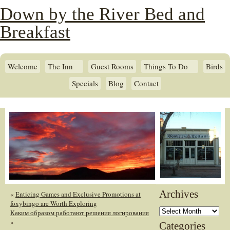
Down by the River Bed and
Breakfast
Welcome
The Inn
Guest Rooms
Things To Do
Birds
Specials
Blog
Contact
Archives
«
Enticing Games and Exclusive Promotions at
foxybingo are Worth Exploring
Archives
Каким образом работают решения логирования
»
Categories