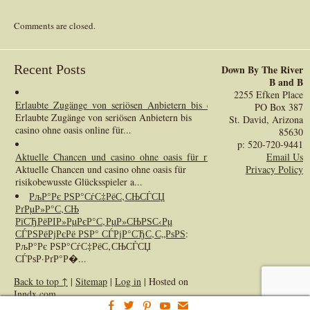
Comments are closed.
Recent Posts
Down By The River
B and B
2255 Efken Place
Erlaubte_Zugänge_von_seriösen_Anbietern_bis_casino_ohne_oasis_online_
PO Box 387
Erlaubte Zugänge von seriösen Anbietern bis
St. David, Arizona
casino ohne oasis online für...
85630
p: 520-720-9441
Aktuelle_Chancen_und_casino_ohne_oasis_für_risikobewusste_Glücksspiel
Email Us
Aktuelle Chancen und casino ohne oasis für
Privacy Policy
risikobewusste Glücksspieler a...
РљР°Рє РЅР°СѓС‡РёС‚СЊСЃСЏ
РґРµР»Р°С‚СЊ
РїСЂРёРІР»РµРєР°С‚РµР»СЊРЅС‹Рµ
СЃРЅРёРјРєРё РЅР° СЃРјР°СЂС‚С„РѕРЅ
:
РљР°Рє РЅР°СѓС‡РёС‚СЊСЃСЏ
СЃРѕР·РґР°Р�...
Back to top ↑
|
Sitemap
|
Log in
| Hosted on
Inndx.com