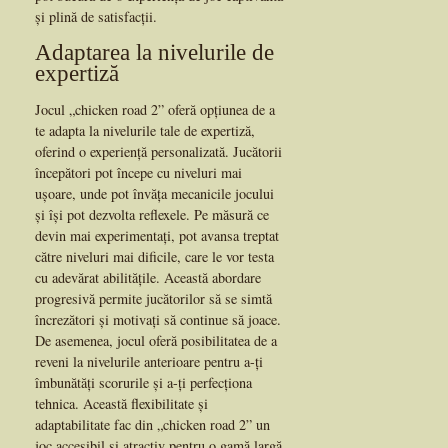
și plină de satisfacții.
Adaptarea la nivelurile de
expertiză
Jocul „chicken road 2” oferă opțiunea de a
te adapta la nivelurile tale de expertiză,
oferind o experiență personalizată. Jucătorii
începători pot începe cu niveluri mai
ușoare, unde pot învăța mecanicile jocului
și își pot dezvolta reflexele. Pe măsură ce
devin mai experimentați, pot avansa treptat
către niveluri mai dificile, care le vor testa
cu adevărat abilitățile. Această abordare
progresivă permite jucătorilor să se simtă
încrezători și motivați să continue să joace.
De asemenea, jocul oferă posibilitatea de a
reveni la nivelurile anterioare pentru a-ți
îmbunătăți scorurile și a-ți perfecționa
tehnica. Această flexibilitate și
adaptabilitate fac din „chicken road 2” un
joc accesibil și atractiv pentru o gamă largă