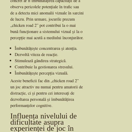
concret ar fi îmbunătățirea capacității de a
observa pericolele potențiale în trafic sau
de a detecta mici anomalii vizuale în sarcini
de lucru. Prin urmare, jocurile precum
„chicken road 2” pot contribui la o mai
bună funcționare a sistemului vizual și la o
percepție mai acută a mediului înconjurător.
Îmbunătățește concentrarea și atenția.
Dezvoltă viteza de reacție.
Stimulează gândirea strategică.
Contribuie la gestionarea stresului.
Îmbunătățește percepția vizuală.
Aceste beneficii fac din „chicken road 2”
un joc atractiv nu numai pentru amatorii de
distracție, ci și pentru cei interesați de
dezvoltarea personală și îmbunătățirea
performanțelor cognitive.
Influența nivelului de
dificultate asupra
experienței de joc în