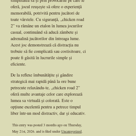
simplitatea sa și prin provocările pe care le
oferă, jocul reușește să ofere o experiență
memorabilă, potrivită pentru jucători de
toate vârstele. Cu siguranță, „chicken road
2” va rămâne un etalon în lumea jocurilor
casual, continuând să aducă zâmbete și
adrenalină jucătorilor din întreaga lume.
Acest joc demonstrează că distracția nu
trebuie să fie complicată sau costisitoare, ci
poate fi găsită în lucrurile simple și
eficiente.
De la reflexe îmbunătățite și gândire
strategică mai rapidă până la ore bune
petrecute relaxându-te, „chicken road 2”
oferă multe avantaje celor care explorează
lumea sa virtuală și colorată. Este o
opțiune excelentă pentru a petrece timpul
liber într-un mod distractiv, dar și educativ.
This entry was posted 3 months ago on
Thursday,
May 21st, 2026.
and is filed under
Uncategorized
.