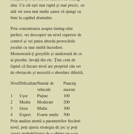
ului. Cu cât ești mai rapid și mai precis, cu
atât vei avea mai multe șanse să ajungi cu
bine la capătul drumului.
Prin concentrarea asupra timing-ului
perfect, vei descoperi un nivel superior de
control și vei putea aborda provocările
jocului cu mai multă încredere.
Memorează-ți greșelile și analizează de ce
ai pierdut, învață din ele. Ține cont de
faptul că fiecare nivel are propriul său set
de obstacole și necesită o abordare diferită.
Nivel
Dificultate
Număr de
Punctaj
vehicule
maxim
1
Ușor
Puține
100
2
Mediu
Moderate
200
3
Greu
Multe
300
4
Expert
Foarte multe
500
Prin analiza atentă a parametrilor fiecărui
nivel, poți ajusta strategia de joc și poți
crește probabilitatea de a obține un scor