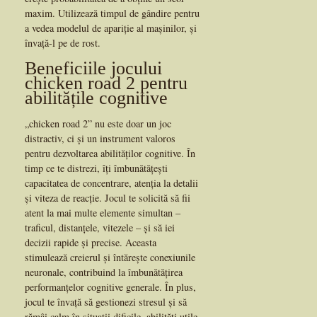
maxim. Utilizează timpul de gândire pentru
a vedea modelul de apariție al mașinilor, și
învață-l pe de rost.
Beneficiile jocului
chicken road 2 pentru
abilitățile cognitive
„chicken road 2” nu este doar un joc
distractiv, ci și un instrument valoros
pentru dezvoltarea abilităților cognitive. În
timp ce te distrezi, îți îmbunătățești
capacitatea de concentrare, atenția la detalii
și viteza de reacție. Jocul te solicită să fii
atent la mai multe elemente simultan –
traficul, distanțele, vitezele – și să iei
decizii rapide și precise. Aceasta
stimulează creierul și întărește conexiunile
neuronale, contribuind la îmbunătățirea
performanțelor cognitive generale. În plus,
jocul te învață să gestionezi stresul și să
rămâi calm în situații dificile, abilități utile