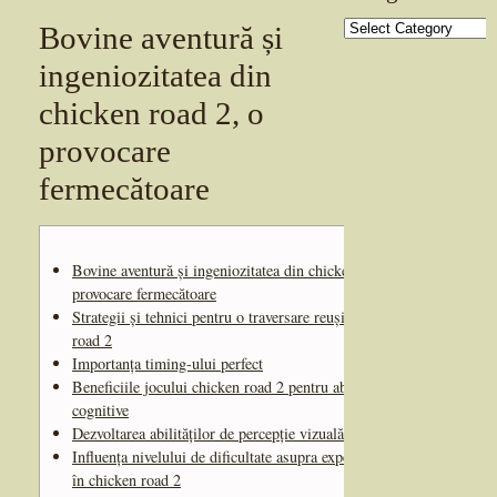
Categories
Bovine aventură și
ingeniozitatea din
chicken road 2, o
provocare
fermecătoare
Bovine aventură și ingeniozitatea din chicken road 2, o
provocare fermecătoare
Strategii și tehnici pentru o traversare reușită în chicken
road 2
Importanța timing-ului perfect
Beneficiile jocului chicken road 2 pentru abilitățile
cognitive
Dezvoltarea abilităților de percepție vizuală
Influența nivelului de dificultate asupra experienței de joc
în chicken road 2