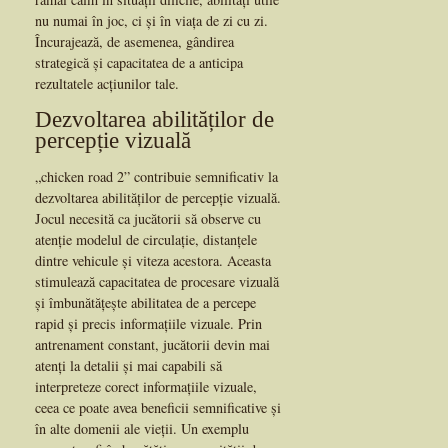
nu numai în joc, ci și în viața de zi cu zi.
Încurajează, de asemenea, gândirea
strategică și capacitatea de a anticipa
rezultatele acțiunilor tale.
Dezvoltarea abilităților de
percepție vizuală
„chicken road 2” contribuie semnificativ la
dezvoltarea abilităților de percepție vizuală.
Jocul necesită ca jucătorii să observe cu
atenție modelul de circulație, distanțele
dintre vehicule și viteza acestora. Aceasta
stimulează capacitatea de procesare vizuală
și îmbunătățește abilitatea de a percepe
rapid și precis informațiile vizuale. Prin
antrenament constant, jucătorii devin mai
atenți la detalii și mai capabili să
interpreteze corect informațiile vizuale,
ceea ce poate avea beneficii semnificative și
în alte domenii ale vieții. Un exemplu