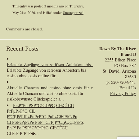
This entry was posted 3 months ago on
Thursday,
May 21st, 2026.
and is filed under
Uncategorized
.
Comments are closed.
Recent Posts
Down By The River
B and B
2255 Efken Place
Erlaubte_Zugänge_von_seriösen_Anbietern_bis_casino_ohne_oasis_online_
PO Box 387
Erlaubte Zugänge von seriösen Anbietern bis
St. David, Arizona
casino ohne oasis online für...
85630
p: 520-720-9441
Aktuelle_Chancen_und_casino_ohne_oasis_für_risikobewusste_Glücksspiel
Email Us
Aktuelle Chancen und casino ohne oasis für
Privacy Policy
risikobewusste Glücksspieler a...
РљР°Рє РЅР°СѓС‡РёС‚СЊСЃСЏ
РґРµР»Р°С‚СЊ
РїСЂРёРІР»РµРєР°С‚РµР»СЊРЅС‹Рµ
СЃРЅРёРјРєРё РЅР° СЃРјР°СЂС‚С„РѕРЅ
:
РљР°Рє РЅР°СѓС‡РёС‚СЊСЃСЏ
СЃРѕР·РґР°Р�...