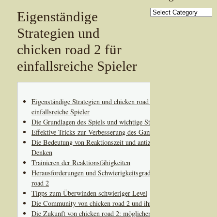
Categories
Eigenständige
Strategien und
chicken road 2 für
einfallsreiche Spieler
Eigenständige Strategien und chicken road 2 für
einfallsreiche Spieler
Die Grundlagen des Spiels und wichtige Strategien
Effektive Tricks zur Verbesserung des Gameplays
Die Bedeutung von Reaktionszeit und antizipierendem
Denken
Trainieren der Reaktionsfähigkeiten
Herausforderungen und Schwierigkeitsgrad in chicken
road 2
Tipps zum Überwinden schwieriger Level
Die Community von chicken road 2 und ihre Bedeutung
Die Zukunft von chicken road 2: möglicher