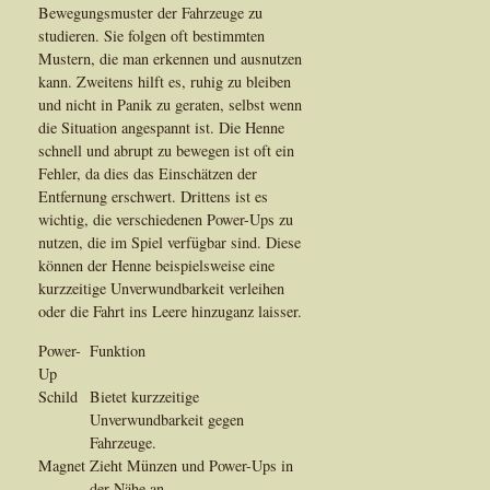
Bewegungsmuster der Fahrzeuge zu
studieren. Sie folgen oft bestimmten
Mustern, die man erkennen und ausnutzen
kann. Zweitens hilft es, ruhig zu bleiben
und nicht in Panik zu geraten, selbst wenn
die Situation angespannt ist. Die Henne
schnell und abrupt zu bewegen ist oft ein
Fehler, da dies das Einschätzen der
Entfernung erschwert. Drittens ist es
wichtig, die verschiedenen Power-Ups zu
nutzen, die im Spiel verfügbar sind. Diese
können der Henne beispielsweise eine
kurzzeitige Unverwundbarkeit verleihen
oder die Fahrt ins Leere hinzuganz laisser.
Power-
Funktion
Up
Schild
Bietet kurzzeitige
Unverwundbarkeit gegen
Fahrzeuge.
Magnet
Zieht Münzen und Power-Ups in
der Nähe an.