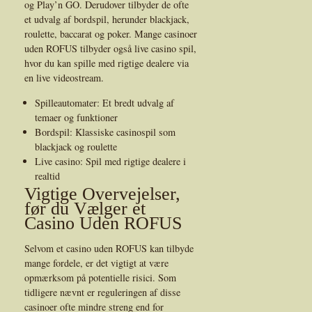
og Play’n GO. Derudover tilbyder de ofte
et udvalg af bordspil, herunder blackjack,
roulette, baccarat og poker. Mange casinoer
uden ROFUS tilbyder også live casino spil,
hvor du kan spille med rigtige dealere via
en live videostream.
Spilleautomater: Et bredt udvalg af
temaer og funktioner
Bordspil: Klassiske casinospil som
blackjack og roulette
Live casino: Spil med rigtige dealere i
realtid
Vigtige Overvejelser,
før du Vælger et
Casino Uden ROFUS
Selvom et casino uden ROFUS kan tilbyde
mange fordele, er det vigtigt at være
opmærksom på potentielle risici. Som
tidligere nævnt er reguleringen af disse
casinoer ofte mindre streng end for