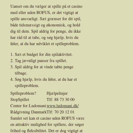
Uanset om du vælger at spille på et casino
med eller uden ROFUS, er det vigtigt at
spille ansvarligt. Sæt grænser for dit spil,
både tidsmæssigt og økonomisk, og hold
dig til dem. Spil aldrig for penge, du ikke
har råd til at tabe, og søg hjælp, hvis du
føler, at du har udviklet et spilleproblem.
Sæt et budget for din spilaktivitet.
Tag jævnligt pauser fra spillet.
Spil aldrig for at vinde tabte penge
tilbage.
Søg hjælp, hvis du føler, at du har et
spilleproblem.
Spilleproblem?
Hjælpelinjer
StopSpillet
Tlf: 88 73 30 00
Center for Ludomani
www.ludomani.dk/
Rådgivning Danmark
Tlf: 70 20 12 01
Samlet set kan et casino uden ROFUS være
en attraktiv mulighed for spillere, der søger
frihed og fleksibilitet. Det er dog vigtigt at