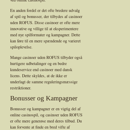
En anden fordel er det ofte bredere udvalg
af spil og bonusser, der tilbydes af casinoer
uden ROFUS. Disse casinoer er ofte mere
innovative og villige til at eksperimentere
med nye spilformater og kampagner. Dette
kan føre til en mere spændende og varieret
spiloplevelse.
Mange casinoer uden ROFUS tilbyder også
hurtigere udbetalinger og en bedre
kundeservice end casinoer med dansk
licens. Dette skyldes, at de ikke er
underlagt de samme reguleringsmæssige
restriktioner.
Bonusser og Kampagner
Bonusser og kampagner er en vigtig del af
online casinospil, og casinoer uden ROFUS
er ofte mere generøse med deres tilbud. Du
kan forvente at finde en bred vifte af