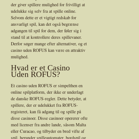
der giver spillere mulighed for frivilligt at
udelukke sig selv fra at spille online.
Selvom dette er et vigtigt redskab for
ansvarligt spil, kan det også begrænse
adgangen til spil for dem, der føler sig i
stand til at kontrollere deres spillevaner.
Derfor søger mange efter alternativer, og et
casino uden ROFUS kan være en attraktiv
mulighed.
Hvad er et Casino
Uden ROFUS?
Et casino uden ROFUS er simpelthen en
online spilplatform, der ikke er underlagt
de danske ROFUS-regler. Dette betyder, at
spillere, der er udelukket fra ROFUS-
registeret, kan få adgang til og spille på
disse casinoer. Disse casinoer opererer ofte
med licenser fra andre lande, såsom Malta
eller Curacao, og tilbyder en bred vifte af
spil, herunder spilleautomater, bordspil og