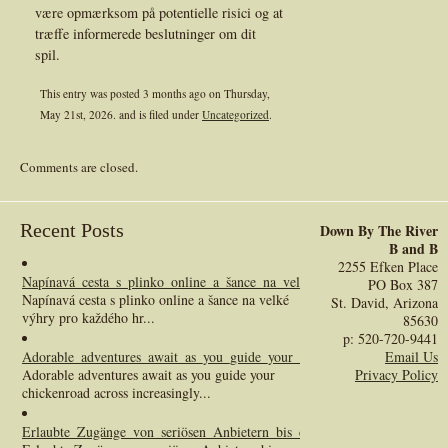
være opmærksom på potentielle risici og at
træffe informerede beslutninger om dit
spil.
This entry was posted 3 months ago on
Thursday,
May 21st, 2026.
and is filed under
Uncategorized
.
Comments are closed.
Recent Posts
Down By The River
B and B
2255 Efken Place
Napínavá_cesta_s_plinko_online_a_šance_na_velké_výhry_pro_každého_h
PO Box 387
Napínavá cesta s plinko online a šance na velké
St. David, Arizona
výhry pro každého hr...
85630
p: 520-720-9441
Adorable_adventures_await_as_you_guide_your_chickenroad_across_incre
Email Us
Adorable adventures await as you guide your
Privacy Policy
chickenroad across increasingly...
Erlaubte_Zugänge_von_seriösen_Anbietern_bis_casino_ohne_oasis_online_