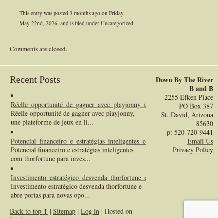
This entry was posted 3 months ago on
Friday,
May 22nd, 2026.
and is filed under
Uncategorized
.
Comments are closed.
Recent Posts
Down By The River
B and B
2255 Efken Place
Réelle_opportunité_de_gagner_avec_playjonny_une_plateforme_de_jeux_e
PO Box 387
Réelle opportunité de gagner avec playjonny,
St. David, Arizona
une plateforme de jeux en li...
85630
p: 520-720-9441
Potencial_financeiro_e_estratégias_inteligentes_com_thorfortune_para_inve
Email Us
Potencial financeiro e estratégias inteligentes
Privacy Policy
com thorfortune para inves...
Investimento_estratégico_desvenda_thorfortune_e_abre_portas_para_novas
Investimento estratégico desvenda thorfortune e
abre portas para novas opo...
Back to top ↑
|
Sitemap
|
Log in
| Hosted on