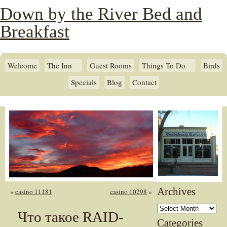
Down by the River Bed and
Breakfast
Welcome
The Inn
Guest Rooms
Things To Do
Birds
Specials
Blog
Contact
Archives
«
casino 11181
casino 10298
»
Archives
Что такое RAID-
Categories