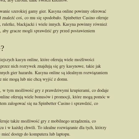
nie szerokiej gamy gier. Kasyna online powinny oferować
 znaleźć coś, co mu się spodobało. Spinbetter Casino oferuje
, ruletke, blackjacki i wiele innych. Kasyna powinny również
, aby gracze mogli sprawdzić gry przed postawieniem
e?
iejszych kasyn online, które oferują wiele możliwości
rzez nich rozrywek znajdują się gry kasynowe, takie jak
e innych gier hazardu. Kasyna online są idealnym rozwiązaniem
ale nie mogą lub nie chcą wyjść z domu.
ci, w tym możliwość gry z prawdziwymi krupierami, co dodaje
 online oferują wiele bonusów i promocji, które mogą pomóc w
tem zalogować się na Spinbetter Casino i sprawdzić, co
feruje także możliwość gry z mobilnego urządzenia, co
 i w każdej chwili. To idealne rozwiązanie dla tych, którzy
e mieć dostęp do komputera lub laptopu.