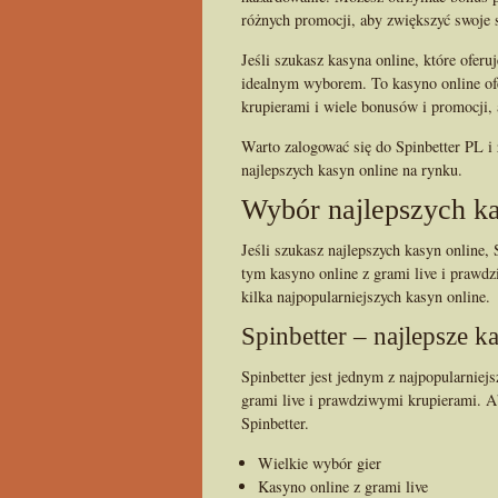
różnych promocji, aby zwiększyć swoje 
Jeśli szukasz kasyna online, które ofer
idealnym wyborem. To kasyno online ofe
krupierami i wiele bonusów i promocji,
Warto zalogować się do Spinbetter PL i 
najlepszych kasyn online na rynku.
Wybór najlepszych ka
Jeśli szukasz najlepszych kasyn online,
tym kasyno online z grami live i praw
kilka najpopularniejszych kasyn online.
Spinbetter – najlepsze k
Spinbetter jest jednym z najpopularniejs
grami live i prawdziwymi krupierami. A
Spinbetter.
Wielkie wybór gier
Kasyno online z grami live