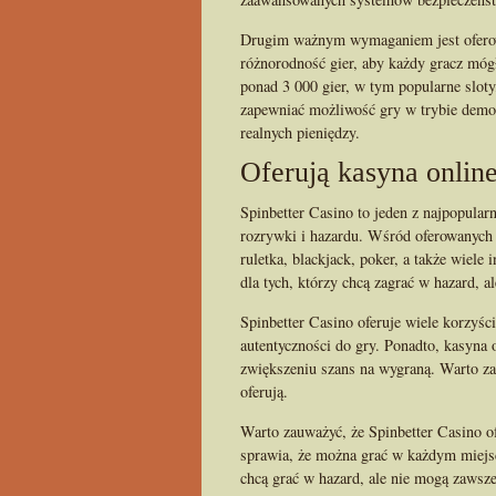
Drugim ważnym wymaganiem jest oferowa
różnorodność gier, aby każdy gracz mógł
ponad 3 000 gier, w tym popularne sloty
zapewniać możliwość gry w trybie demo
realnych pieniędzy.
Oferują kasyna onlin
Spinbetter Casino to jeden z najpopularn
rozrywki i hazardu. Wśród oferowanych p
ruletka, blackjack, poker, a także wiel
dla tych, którzy chcą zagrać w hazard, 
Spinbetter Casino oferuje wiele korzyś
autentyczności do gry. Ponadto, kasyna
zwiększeniu szans na wygraną. Warto za
oferują.
Warto zauważyć, że Spinbetter Casino o
sprawia, że można grać w każdym miejscu
chcą grać w hazard, ale nie mogą zawsz