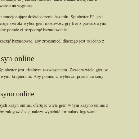
szanse na wygraną.
uje emocjonujące doświadczenie hazardu, Spinbetter PL jest
ruje szeroki wybór gier, możliwość gry live z prawdziwymi
 aby pomóc ci rozpocząć hazardowanie.
zacząć hazardować, aby zrozumieć, dlaczego jest to jedno z
syn online
 Spinbetter jest idealnym rozwiązaniem. Zawiera wiele gier, w
dziwymi krupierami. Aby pomóc w wyborze, przedstawiamy
asyno online
zych kasyn online, oferując wiele gier, w tym kasyno online z
by zalogować się, należy wypełnić formularz logowania