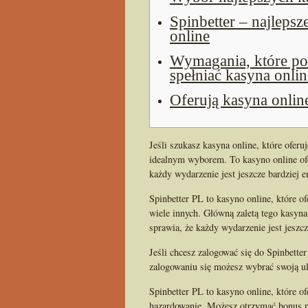
Spinbetter – najlepsz
online
Wymagania, które p
spełniać kasyna onlin
Oferują kasyna onlin
Jeśli szukasz kasyna online, które ofer
idealnym wyborem. To kasyno online ofe
każdy wydarzenie jest jeszcze bardziej 
Spinbetter PL to kasyno online, które of
wiele innych. Główną zaletą tego kasyna
sprawia, że każdy wydarzenie jest jeszc
Jeśli chcesz zalogować się do Spinbetter
zalogowaniu się możesz wybrać swoją ul
Spinbetter PL to kasyno online, które o
hazardowanie. Możesz otrzymać bonus po