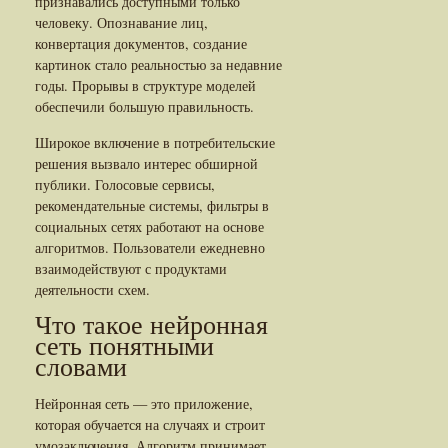
признавались доступными только
человеку. Опознавание лиц,
конвертация документов, создание
картинок стало реальностью за недавние
годы. Прорывы в структуре моделей
обеспечили большую правильность.
Широкое включение в потребительские
решения вызвало интерес обширной
публики. Голосовые сервисы,
рекомендательные системы, фильтры в
социальных сетях работают на основе
алгоритмов. Пользователи ежедневно
взаимодействуют с продуктами
деятельности схем.
Что такое нейронная
сеть понятными
словами
Нейронная сеть — это приложение,
которая обучается на случаях и строит
умозаключения. Алгоритм принимает