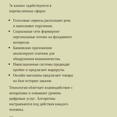
7к казино задействуются в
перечисленных сферах:
Голосовые сервисы распознают речь
и выполняют поручения.
Социальные сети формируют
персональные потоки на фундаменте
интересов.
Банковские приложения
анализируют платежи для
обнаружения мошенничества.
Навигационные системы предвидят
пробки и предлагают маршруты.
Онлайн-магазины предлагают товары
на базе истории заказов.
Технология облегчает взаимодействие с
аппаратами и повышает уровень
цифровых услуг. Алгоритмы
настраиваются под действия каждого
человека.