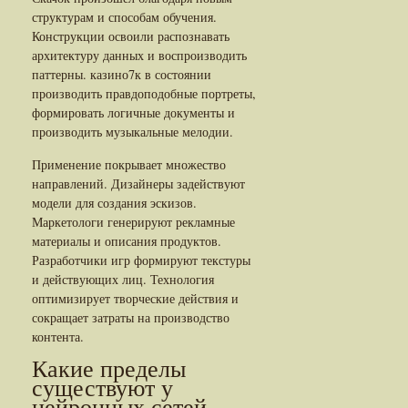
структурам и способам обучения.
Конструкции освоили распознавать
архитектуру данных и воспроизводить
паттерны. казино7к в состоянии
производить правдоподобные портреты,
формировать логичные документы и
производить музыкальные мелодии.
Применение покрывает множество
направлений. Дизайнеры задействуют
модели для создания эскизов.
Маркетологи генерируют рекламные
материалы и описания продуктов.
Разработчики игр формируют текстуры
и действующих лиц. Технология
оптимизирует творческие действия и
сокращает затраты на производство
контента.
Какие пределы
существуют у
нейронных сетей