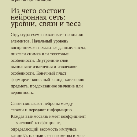
Из чего состоит
нейронная сеть:
уровни, связи и веса
Структура схемы охватывает несколько
элементов. Начальный уровень
воспринимает начальные данные: числа,
пиксели снимка или текстовые
особенности. Внутренние слои
выполняют изменения и извлекают
особенности. Конечный пласт
формирует конечный выход: категорию
предмета, предсказанное значение или
вероятность.
Связи связывают нейроны между
слоями и передают информацию.
Каждая взаимосвязь имеет коэффициент
— числовой коэффициент,
определяющий весомость импульса.
казино7к настраивает параметры в ходе