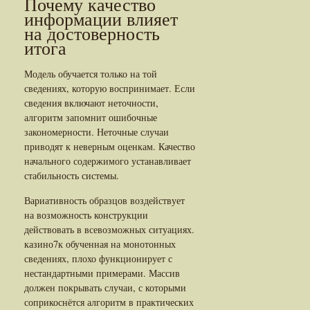
Почему качество
информации влияет
на достоверность
итога
Модель обучается только на той
сведениях, которую воспринимает. Если
сведения включают неточности,
алгоритм запомнит ошибочные
закономерности. Неточные случаи
приводят к неверным оценкам. Качество
начального содержимого устанавливает
стабильность системы.
Вариативность образцов воздействует
на возможность конструкции
действовать в всевозможных ситуациях.
казино7к обученная на монотонных
сведениях, плохо функционирует с
нестандартными примерами. Массив
должен покрывать случаи, с которыми
соприкоснётся алгоритм в практических