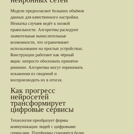
Модели предполагают больших объёмов
данных для качественного настройки.
Нехватка случаев ведёт к низкой
правильности. Алгоритмы расходуют
значительные вычислительные
возможности, что ограничивает
использование на простых устройствах.
Конструкции работают как чёрный
ящик: непросто обосновать принятое
решение. Алгоритмы могут перенимать
искажения из сведений и
воспроизводить их в итогах.
Как прогресс
нейросетей
трансформирует
цифровые сервисы
Технология преобразует формы
коммуникации людей с цифровыми
сервисами. Платформы становятся более