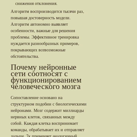
снижения отклонения.
Алгоритм воспроизводится тысячи раз,
повышая достоверность модели.
Алгоритм автономно выявляет
особенности, важные для решения
проблемы. Эффективное тренировка
нуждается разнообразных примеров,
покрывающих всевозможные
обстоятельства.
Почему нейронные
сети соотносят с
функционированием
человеческого мозга
Сопоставление основано на
структурном подобии с биологическими
нейронами. Мозг содержит миллиарды
нервных клеток, связанных между
собой. Каждая клетка воспринимает
команды, обрабатывает их и отправляет
дальше. 7к применяет аналогичный