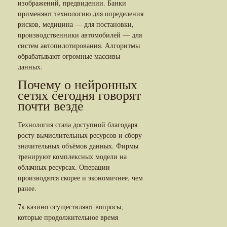
изображений, предвидении. Банки
применяют технологию для определения
рисков, медицина — для постановки,
производственники автомобилей — для
систем автопилотирования. Алгоритмы
обрабатывают огромные массивы
данных.
Почему о нейронных
сетях сегодня говорят
почти везде
Технология стала доступной благодаря
росту вычислительных ресурсов и сбору
значительных объёмов данных. Фирмы
тренируют комплексных модели на
облачных ресурсах. Операции
производятся скорее и экономичнее, чем
ранее.
7к казино осуществляют вопросы,
которые продолжительное время