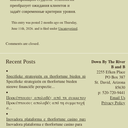
преобразует ожидания клиентов и
задаёт современные критерии уровня.
This entry was posted 2 months ago on
Thursday,
June 11th, 2026.
and is filed under
Uncategorized
.
Comments are closed.
Recent Posts
Down By The River
B and B
2255 Efken Place
Specifieke_strategieën_en_thorfortune_bieden_nieuwe_financiële_perspect
PO Box 387
Specifieke strategieën en thorfortune bieden
St. David, Arizona
nieuwe financiële perspectie...
85630
p: 520-720-9441
Προκύπτουσες_απολαβές_από_τη_συμμετοχή_σας
:
Email Us
Προκύπτουσες απολαβές από τη συμμετοχή
Privacy Policy
σ...
Inovadora_plataforma_e_thorfortune_casino_para_jogadores_exigentes
:
Inovadora plataforma e thorfortune casino para