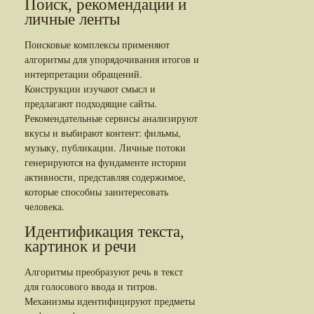
Поиск, рекомендации и
личные ленты
Поисковые комплексы применяют
алгоритмы для упорядочивания итогов и
интерпретации обращений.
Конструкции изучают смысл и
предлагают подходящие сайты.
Рекомендательные сервисы анализируют
вкусы и выбирают контент: фильмы,
музыку, публикации. Личные потоки
генерируются на фундаменте истории
активности, представляя содержимое,
которые способны заинтересовать
человека.
Идентификация текста,
картинок и речи
Алгоритмы преобразуют речь в текст
для голосового ввода и титров.
Механизмы идентифицируют предметы