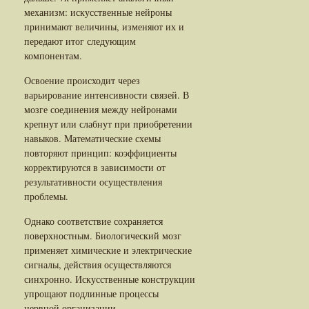
механизм: искусственные нейроны
принимают величины, изменяют их и
передают итог следующим
компонентам.
Освоение происходит через
варьирование интенсивности связей. В
мозге соединения между нейронами
крепнут или слабнут при приобретении
навыков. Математические схемы
повторяют принцип: коэффициенты
корректируются в зависимости от
результативности осуществления
проблемы.
Однако соответствие сохраняется
поверхностным. Биологический мозг
применяет химические и электрические
сигналы, действия осуществляются
синхронно. Искусственные конструкции
упрощают подлинные процессы
нервной организации.