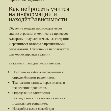
Как нейросеть учится
на информации и
находит зависимости
Обучение модели происходит через
анализ огромного количества примеров.
Алгоритм получает начальные сведения
и сравнивает выводы с правильными
результатами. Отклонение используется
для корректировки величин.
7к казино проходит несколько фаз:
Подготовка набора информации с
определёнными решениями.
Трансляция данных через пласты и
извлечение прогнозов.
Определение отклонения
посредством сопоставления итога с
правильным решением.
Настройка весов связей для