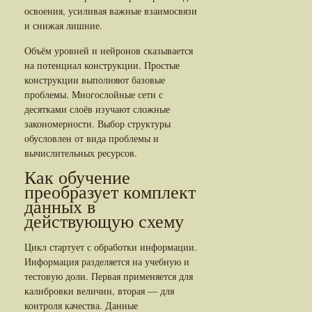
освоения, усиливая важные взаимосвязи
и снижая лишние.
Объём уровней и нейронов сказывается
на потенциал конструкции. Простые
конструкции выполняют базовые
проблемы. Многослойные сети с
десятками слоёв изучают сложные
закономерности. Выбор структуры
обусловлен от вида проблемы и
вычислительных ресурсов.
Как обучение
преобразует комплект
данных в
действующую схему
Цикл стартует с обработки информации.
Информация разделяется на учебную и
тестовую доли. Первая применяется для
калибровки величин, вторая — для
контроля качества. Данные