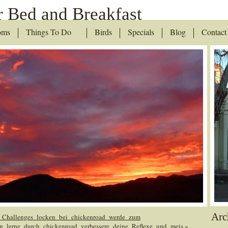
 Bed and Breakfast
oms
Things To Do
Birds
Specials
Blog
Contact
Arc
_Challenges_locken_bei_chickenroad_werde_zum
en_lerne_durch_chickenroad_verbessere_deine_Reflexe_und_meis
»