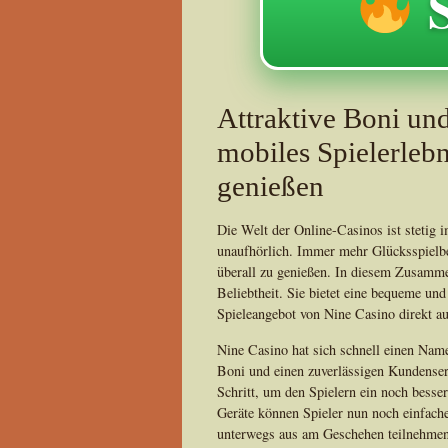
S
Attraktive Boni und
mobiles Spielerlebn
genießen
Die Welt der Online-Casinos ist stetig i
unaufhörlich. Immer mehr Glücksspielbeg
überall zu genießen. In diesem Zusamme
Beliebtheit. Sie bietet eine bequeme un
Spieleangebot von Nine Casino direkt a
Nine Casino hat sich schnell einen Namen
Boni und einen zuverlässigen Kundenser
Schritt, um den Spielern ein noch besse
Geräte können Spieler nun noch einfache
unterwegs aus am Geschehen teilnehmen.