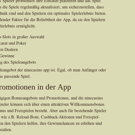
ss Spieler problemlos ihre Einsätze platzieren und das Spiel
die Spiele regelmäßig aktualisiert, um sicherzustellen, dass
hnik sind und den Spielern ein optimales Spielerlebnis bieten.
ender Faktor für die Beliebtheit der App, da sie den Spielern
lerlebnis ermöglicht.
o-Slots in großer Auswahl
carat und Poker
ten Dealern
 Gewinne
g des Spieleangebots
ieleangebot der
ninecasino app
ist. Egal, ob man Anfänger oder
das passende Spiel.
romotionen in der App
ßzügigen Bonusangebote und Promotionen, und die
ninecasino
pieler können sich über einen attraktiven Willkommensbonus
nus und Freispielen besteht. Aber auch für bestehende Spieler
 wie z.B. Reload-Boni, Cashback-Aktionen und Freispiel-
n den Spielern helfen, ihre Gewinnchancen zu erhöhen und
stalten.