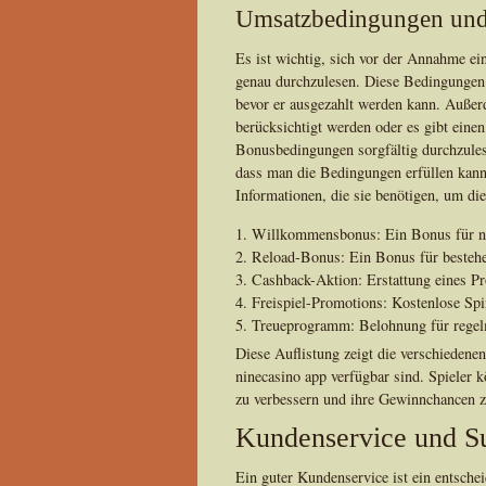
Umsatzbedingungen un
Es ist wichtig, sich vor der Annahme 
genau durchzulesen. Diese Bedingungen 
bevor er ausgezahlt werden kann. Auße
berücksichtigt werden oder es gibt einen
Bonusbedingungen sorgfältig durchzules
dass man die Bedingungen erfüllen kann.
Informationen, die sie benötigen, um d
Willkommensbonus: Ein Bonus für ne
Reload-Bonus: Ein Bonus für bestehe
Cashback-Aktion: Erstattung eines Pr
Freispiel-Promotions: Kostenlose Sp
Treueprogramm: Belohnung für regel
Diese Auflistung zeigt die verschieden
ninecasino app
verfügbar sind. Spieler k
zu verbessern und ihre Gewinnchancen z
Kundenservice und S
Ein guter Kundenservice ist ein entschei