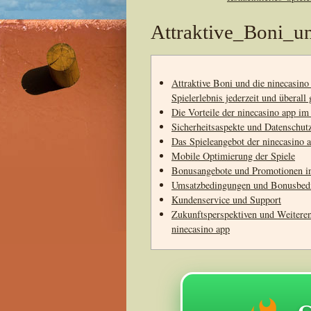
Attraktive_Boni_u
Attraktive Boni und die ninecasino
Spielerlebnis jederzeit und überall
Die Vorteile der ninecasino app im
Sicherheitsaspekte und Datenschut
Das Spieleangebot der ninecasino 
Mobile Optimierung der Spiele
Bonusangebote und Promotionen i
Umsatzbedingungen und Bonusbed
Kundenservice und Support
Zukunftsperspektiven und Weitere
ninecasino app