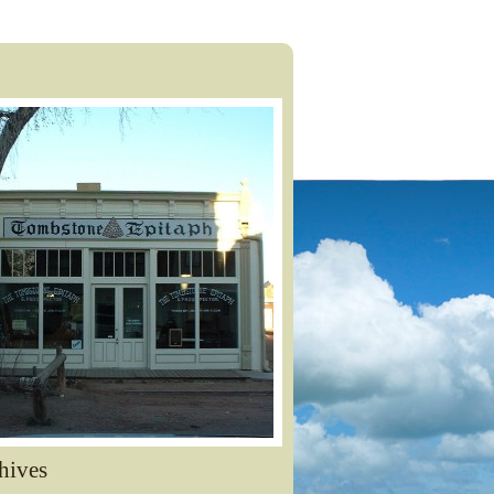
hives