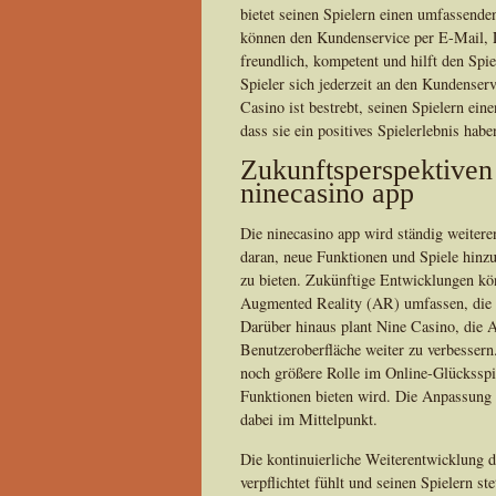
bietet seinen Spielern einen umfassende
können den Kundenservice per E-Mail, L
freundlich, kompetent und hilft den Spie
Spieler sich jederzeit an den Kundense
Casino ist bestrebt, seinen Spielern ein
dass sie ein positives Spielerlebnis habe
Zukunftsperspektiven
ninecasino app
Die
ninecasino app
wird ständig weiteren
daran, neue Funktionen und Spiele hinzu
zu bieten. Zukünftige Entwicklungen kön
Augmented Reality (AR) umfassen, die 
Darüber hinaus plant Nine Casino, die 
Benutzeroberfläche weiter zu verbessern.
noch größere Rolle im Online-Glücksspie
Funktionen bieten wird. Die Anpassung 
dabei im Mittelpunkt.
Die kontinuierliche Weiterentwicklung d
verpflichtet fühlt und seinen Spielern st