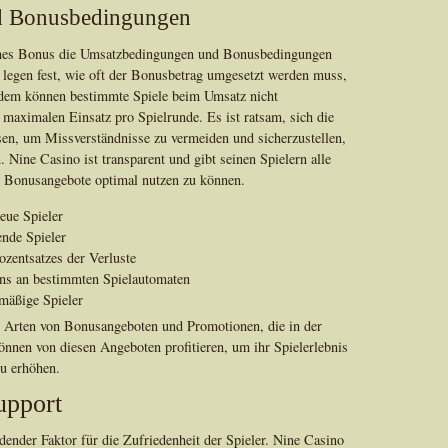
d Bonusbedingungen
eines Bonus die Umsatzbedingungen und Bonusbedingungen
legen fest, wie oft der Bonusbetrag umgesetzt werden muss,
rdem können bestimmte Spiele beim Umsatz nicht
 maximalen Einsatz pro Spielrunde. Es ist ratsam, sich die
en, um Missverständnisse zu vermeiden und sicherzustellen,
 Nine Casino ist transparent und gibt seinen Spielern alle
ie Bonusangebote optimal nutzen zu können.
ue Spieler
nde Spieler
ozentsatzes der Verluste
ins an bestimmten Spielautomaten
mäßige Spieler
en Arten von Bonusangeboten und Promotionen, die in der
önnen von diesen Angeboten profitieren, um ihr Spielerlebnis
u erhöhen.
upport
dender Faktor für die Zufriedenheit der Spieler. Nine Casino