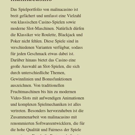
Das Spielportfolio von
malinacasino
ist
breit gefächert und umfasst eine Vielzahl
von klassischen Casino-Spielen sowie
moderne Slot-Maschinen. Natürlich dürfen
die Klassiker wie Roulette, Blackjack und
Poker nicht fehlen. Diese Spiele sind in
verschiedenen Varianten verfügbar, sodass
für jeden Geschmack etwas dabei ist.
Darüber hinaus bietet das Casino eine
große Auswahl an Slot-Spielen, die sich
durch unterschiedliche Themen,
Gewinnlinien und Bonusfunktionen
auszeichnen. Von traditionellen
Fruchtmaschinen bis hin zu modernen
Video-Slots mit aufwendigen Animationen
und komplexen Spielmechaniken ist alles
vertreten. Besonders hervorzuheben ist die
Zusammenarbeit von
malinacasino
mit
renommierten Softwareentwicklern, die für
die hohe Qualität und Fairness der Spiele