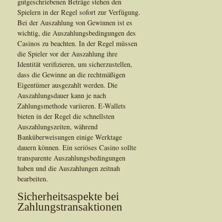
gutgeschriebenen Beträge stehen den
Spielern in der Regel sofort zur Verfügung.
Bei der Auszahlung von Gewinnen ist es
wichtig, die Auszahlungsbedingungen des
Casinos zu beachten. In der Regel müssen
die Spieler vor der Auszahlung ihre
Identität verifizieren, um sicherzustellen,
dass die Gewinne an die rechtmäßigen
Eigentümer ausgezahlt werden. Die
Auszahlungsdauer kann je nach
Zahlungsmethode variieren. E-Wallets
bieten in der Regel die schnellsten
Auszahlungszeiten, während
Banküberweisungen einige Werktage
dauern können. Ein seriöses Casino sollte
transparente Auszahlungsbedingungen
haben und die Auszahlungen zeitnah
bearbeiten.
Sicherheitsaspekte bei
Zahlungstransaktionen