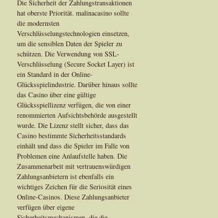
Die Sicherheit der Zahlungstransaktionen
hat oberste Priorität.
malinacasino
sollte
die modernsten
Verschlüsselungstechnologien einsetzen,
um die sensiblen Daten der Spieler zu
schützen. Die Verwendung von SSL-
Verschlüsselung (Secure Socket Layer) ist
ein Standard in der Online-
Glücksspielindustrie. Darüber hinaus sollte
das Casino über eine gültige
Glücksspiellizenz verfügen, die von einer
renommierten Aufsichtsbehörde ausgestellt
wurde. Die Lizenz stellt sicher, dass das
Casino bestimmte Sicherheitsstandards
einhält und dass die Spieler im Falle von
Problemen eine Anlaufstelle haben. Die
Zusammenarbeit mit vertrauenswürdigen
Zahlungsanbietern ist ebenfalls ein
wichtiges Zeichen für die Seriosität eines
Online-Casinos. Diese Zahlungsanbieter
verfügen über eigene
Sicherheitsmechanismen, die die