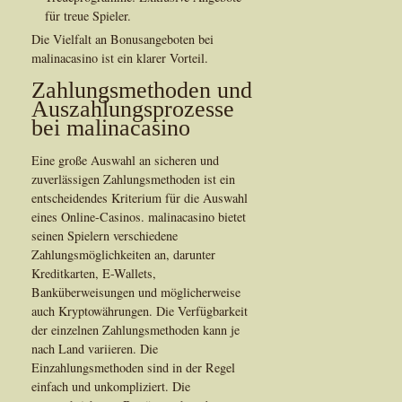
für treue Spieler.
Die Vielfalt an Bonusangeboten bei
malinacasino
ist ein klarer Vorteil.
Zahlungsmethoden und
Auszahlungsprozesse
bei malinacasino
Eine große Auswahl an sicheren und
zuverlässigen Zahlungsmethoden ist ein
entscheidendes Kriterium für die Auswahl
eines Online-Casinos.
malinacasino
bietet
seinen Spielern verschiedene
Zahlungsmöglichkeiten an, darunter
Kreditkarten, E-Wallets,
Banküberweisungen und möglicherweise
auch Kryptowährungen. Die Verfügbarkeit
der einzelnen Zahlungsmethoden kann je
nach Land variieren. Die
Einzahlungsmethoden sind in der Regel
einfach und unkompliziert. Die