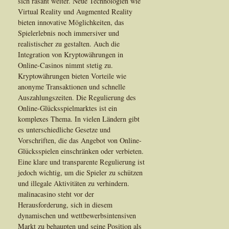
sich rasant weiter. Neue Technologien wie
Virtual Reality und Augmented Reality
bieten innovative Möglichkeiten, das
Spielerlebnis noch immersiver und
realistischer zu gestalten. Auch die
Integration von Kryptowährungen in
Online-Casinos nimmt stetig zu.
Kryptowährungen bieten Vorteile wie
anonyme Transaktionen und schnelle
Auszahlungszeiten. Die Regulierung des
Online-Glücksspielmarktes ist ein
komplexes Thema. In vielen Ländern gibt
es unterschiedliche Gesetze und
Vorschriften, die das Angebot von Online-
Glücksspielen einschränken oder verbieten.
Eine klare und transparente Regulierung ist
jedoch wichtig, um die Spieler zu schützen
und illegale Aktivitäten zu verhindern.
malinacasino
steht vor der
Herausforderung, sich in diesem
dynamischen und wettbewerbsintensiven
Markt zu behaupten und seine Position als