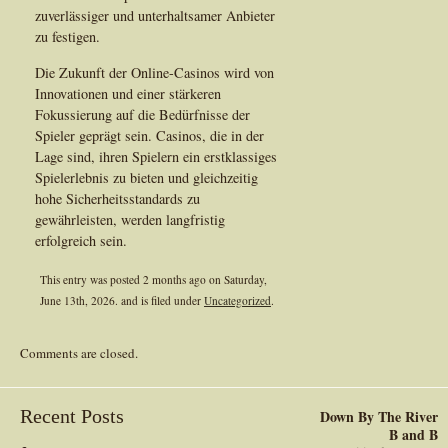
zuverlässiger und unterhaltsamer Anbieter
zu festigen.
Die Zukunft der Online-Casinos wird von
Innovationen und einer stärkeren
Fokussierung auf die Bedürfnisse der
Spieler geprägt sein. Casinos, die in der
Lage sind, ihren Spielern ein erstklassiges
Spielerlebnis zu bieten und gleichzeitig
hohe Sicherheitsstandards zu
gewährleisten, werden langfristig
erfolgreich sein.
This entry was posted 2 months ago on
Saturday,
June 13th, 2026.
and is filed under
Uncategorized
.
Comments are closed.
Recent Posts
Down By The River
B and B