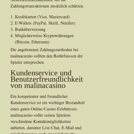
Zahlungstransaktionen zusätzlich schützen.
Kreditkarten (Visa, Mastercard)
E-Wallets (PayPal, Skrill, Neteller)
Banküberweisung
Möglicherweise Kryptowährungen
(Bitcoin, Ethereum)
Die angebotenen Zahlungsmethoden bei
malinacasino
sollten den Bedürfnissen der
Spieler entsprechen.
Kundenservice und
Benutzerfreundlichkeit
von malinacasino
Ein kompetenter und freundlicher
Kundenservice ist ein wichtiger Bestandteil
eines guten Online-Casino-Erlebnisses.
malinacasino
sollte seinen Spielern
verschiedene Kontaktmöglichkeiten
anbieten, darunter Live-Chat, E-Mail und
möglicherweise auch eine telefonische