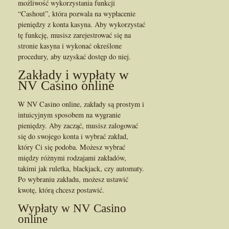
możliwość wykorzystania funkcji
“Cashout”, która pozwala na wypłacenie
pieniędzy z konta kasyna. Aby wykorzystać
tę funkcję, musisz zarejestrować się na
stronie kasyna i wykonać określone
procedury, aby uzyskać dostęp do niej.
Zakłady i wypłaty w
NV Casino online
W NV Casino online, zakłady są prostym i
intuicyjnym sposobem na wygranie
pieniędzy. Aby zacząć, musisz zalogować
się do swojego konta i wybrać zakład,
który Ci się podoba. Możesz wybrać
między różnymi rodzajami zakładów,
takimi jak ruletka, blackjack, czy automaty.
Po wybraniu zakładu, możesz ustawić
kwotę, którą chcesz postawić.
Wypłaty w NV Casino
online