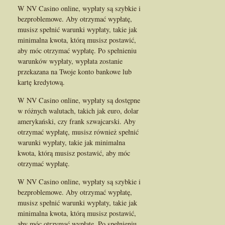
W NV Casino online, wypłaty są szybkie i
bezproblemowe. Aby otrzymać wypłatę,
musisz spełnić warunki wypłaty, takie jak
minimalna kwota, którą musisz postawić,
aby móc otrzymać wypłatę. Po spełnieniu
warunków wypłaty, wypłata zostanie
przekazana na Twoje konto bankowe lub
kartę kredytową.
W NV Casino online, wypłaty są dostępne
w różnych walutach, takich jak euro, dolar
amerykański, czy frank szwajcarski. Aby
otrzymać wypłatę, musisz również spełnić
warunki wypłaty, takie jak minimalna
kwota, którą musisz postawić, aby móc
otrzymać wypłatę.
W NV Casino online, wypłaty są szybkie i
bezproblemowe. Aby otrzymać wypłatę,
musisz spełnić warunki wypłaty, takie jak
minimalna kwota, którą musisz postawić,
aby móc otrzymać wypłatę. Po spełnieniu