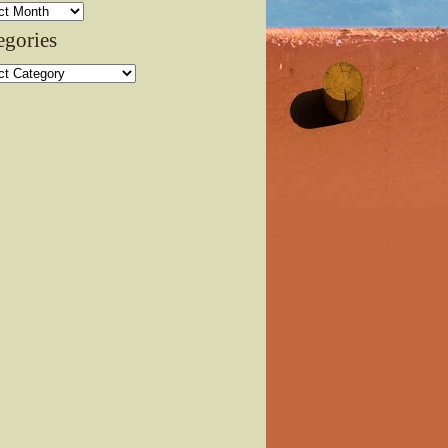
ves
egories
ories