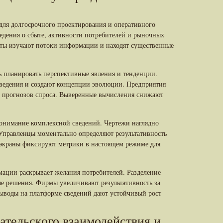
ля долгосрочного проектирования и оперативного
едения о сбыте, активности потребителей и рыночных
ты изучают потоки информации и находят существенные
 планировать перспективные явления и тенденции.
ведения и создают концепции эволюции. Предприятия
е прогнозов спроса. Выверенные вычисления снижают
понимание комплексной сведений. Чертежи наглядно
Управленцы моментально определяют результативность
экраны фиксируют метрики в настоящем режиме для
ации раскрывает желания потребителей. Разделение
ые решения. Фирмы увеличивают результативность за
Выводы на платформе сведений дают устойчивый рост
тельского взаимодействия и