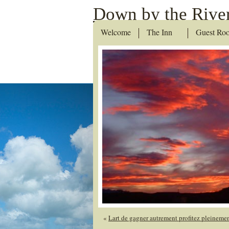
Down by the River
Welcome
The Inn
Guest Ro
«
Lart de gagner autrement profitez pleinement