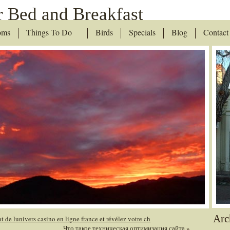
 Bed and Breakfast
oms
Things To Do
Birds
Specials
Blog
Contact
Arc
 de lunivers casino en ligne france et révélez votre ch
Что такое техническая оптимизация сайта
»