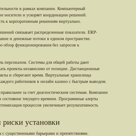
ятельности в рамках компании. Компьютерный
ие носители и ускоряет координацию решений.
ть к корпоративным решениям виртуально.
ешений связывает распределенные показатели. ERP-
ание и денежные потоки в едином пространстве.
ю обзор функционирования без запросов к
ль персоналом. Системы для общей работы дают
ать проекты независимо от позиции. Дистанционные
акты и сберегают время. Виртуальные хранилища
 каждого работников в онлайн казино с быстрым выводом.
 правильнее за счет диагностическим системам. Компании
в состоянии текущего времени. Программные алерты
птимизация процессов увеличивает результативность
и риски установки
а с существенными барьерами и препятствиями.