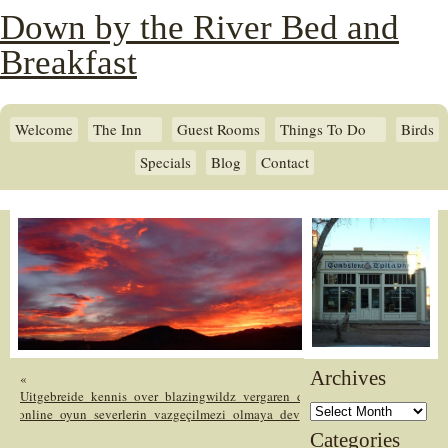
Down by the River Bed and
Breakfast
Welcome
The Inn
Guest Rooms
Things To Do
Birds
Specials
Blog
Contact
Archives
«
Uitgebreide_kennis_over_blazingwildz_vergaren_door_unieke_strategieën_
Archives
om_online_oyun_severlerin_vazgeçilmezi_olmaya_dev
Categories