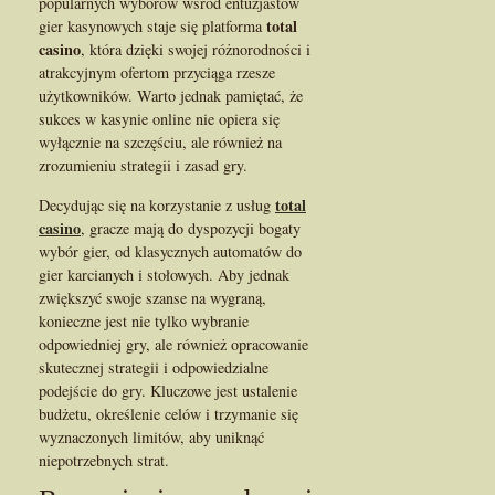
popularnych wyborów wśród entuzjastów
total
gier kasynowych staje się platforma
casino
, która dzięki swojej różnorodności i
atrakcyjnym ofertom przyciąga rzesze
użytkowników. Warto jednak pamiętać, że
sukces w kasynie online nie opiera się
wyłącznie na szczęściu, ale również na
zrozumieniu strategii i zasad gry.
total
Decydując się na korzystanie z usług
casino
, gracze mają do dyspozycji bogaty
wybór gier, od klasycznych automatów do
gier karcianych i stołowych. Aby jednak
zwiększyć swoje szanse na wygraną,
konieczne jest nie tylko wybranie
odpowiedniej gry, ale również opracowanie
skutecznej strategii i odpowiedzialne
podejście do gry. Kluczowe jest ustalenie
budżetu, określenie celów i trzymanie się
wyznaczonych limitów, aby uniknąć
niepotrzebnych strat.