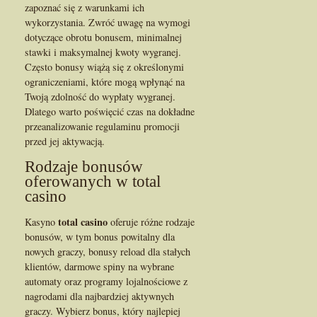
zapoznać się z warunkami ich
wykorzystania. Zwróć uwagę na wymogi
dotyczące obrotu bonusem, minimalnej
stawki i maksymalnej kwoty wygranej.
Często bonusy wiążą się z określonymi
ograniczeniami, które mogą wpłynąć na
Twoją zdolność do wypłaty wygranej.
Dlatego warto poświęcić czas na dokładne
przeanalizowanie regulaminu promocji
przed jej aktywacją.
Rodzaje bonusów
oferowanych w total
casino
total casino
Kasyno
oferuje różne rodzaje
bonusów, w tym bonus powitalny dla
nowych graczy, bonusy reload dla stałych
klientów, darmowe spiny na wybrane
automaty oraz programy lojalnościowe z
nagrodami dla najbardziej aktywnych
graczy. Wybierz bonus, który najlepiej