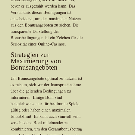
bevor er ausgezahlt werden kann. Das
Verständnis dieser Bedingungen ist
entscheidend, um den maximalen Nutzen
aus den Bonusangeboten zu ziehen. Die
transparente Darstellung der
Bonusbedingungen ist ein Zeichen für die
Seriosität eines Online-Casinos.
Strategien zur
Maximierung von
Bonusangeboten
Um Bonusangebote optimal zu nutzen, ist
es ratsam, sich vor der Inanspruchnahme
über die geltenden Bedingungen zu
informieren. Einige Boni sind
beispielsweise nur für bestimmte Spiele
gültig oder haben einen maximalen
Einsatzlimit. Es kann auch sinnvoll sein,
verschiedene Boni miteinander zu
kombinieren, um den Gesamtbonusbetrag