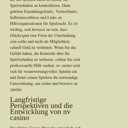
Spielverhalten zu kontrollieren. Dazu
gehören Einzahlungslimits, Verlustlimits,
Selbstausschlüsse und Links zu
Hilfsorganisationen für Spielsucht. Es ist
wichtig, sich bewusst zu sein, dass
Glücksspiel eine Form der Unterhaltung
sein sollte und nicht als Möglichkeit,
schnell Geld zu verdienen. Wenn Sie das
Gefühl haben, die Kontrolle über Ihr
Spielverhalten zu verlieren, sollten Sie sich
professionelle Hilfe suchen. nv casino setzt
sich für verantwortungsvolles Spielen ein
und bietet seinen Spielern die notwendige
Unterstützung, um sicher und bewusst zu
spielen.
Langfristige
Perspektiven und die
Entwicklung von nv
casino
Die Online-Casino-Branche entwickelt sich