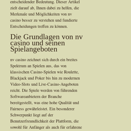
entscheidender Bedeutung. Dieser Artikel
zielt darauf ab, Ihnen dabei zu helfen, die
Merkmale und Möglichkeiten von nv
casino besser zu verstehen und fundierte
Entscheidungen treffen zu können.
Die Grundlagen von nv
casino und seinen
Spielangeboten
nv casino zeichnet sich durch ein breites
Spektrum an Spielen aus, das von
klassischen Casino-Spielen wie Roulette,
Blackjack und Poker bis hin zu modernen
Video-Slots und Live-Casino-Angeboten
reicht. Die Spiele werden von führenden
Softwareanbietern der Branche
bereitgestellt, was eine hohe Qualität und
Fairness gewährleistet. Ein besonderer
Schwerpunkt liegt auf der
Benutzerfreundlichkeit der Plattform, die
sowohl für Anfänger als auch für erfahrene