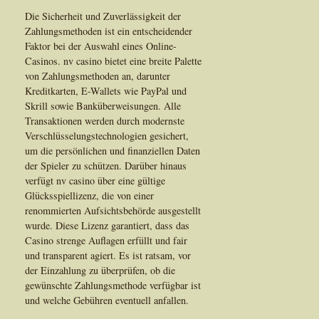
Die Sicherheit und Zuverlässigkeit der
Zahlungsmethoden ist ein entscheidender
Faktor bei der Auswahl eines Online-
Casinos. nv casino bietet eine breite Palette
von Zahlungsmethoden an, darunter
Kreditkarten, E-Wallets wie PayPal und
Skrill sowie Banküberweisungen. Alle
Transaktionen werden durch modernste
Verschlüsselungstechnologien gesichert,
um die persönlichen und finanziellen Daten
der Spieler zu schützen. Darüber hinaus
verfügt nv casino über eine gültige
Glücksspiellizenz, die von einer
renommierten Aufsichtsbehörde ausgestellt
wurde. Diese Lizenz garantiert, dass das
Casino strenge Auflagen erfüllt und fair
und transparent agiert. Es ist ratsam, vor
der Einzahlung zu überprüfen, ob die
gewünschte Zahlungsmethode verfügbar ist
und welche Gebühren eventuell anfallen.