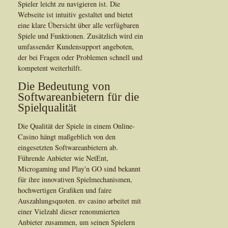
Spieler leicht zu navigieren ist. Die
Webseite ist intuitiv gestaltet und bietet
eine klare Übersicht über alle verfügbaren
Spiele und Funktionen. Zusätzlich wird ein
umfassender Kundensupport angeboten,
der bei Fragen oder Problemen schnell und
kompetent weiterhilft.
Die Bedeutung von
Softwareanbietern für die
Spielqualität
Die Qualität der Spiele in einem Online-
Casino hängt maßgeblich von den
eingesetzten Softwareanbietern ab.
Führende Anbieter wie NetEnt,
Microgaming und Play'n GO sind bekannt
für ihre innovativen Spielmechanismen,
hochwertigen Grafiken und faire
Auszahlungsquoten. nv casino arbeitet mit
einer Vielzahl dieser renommierten
Anbieter zusammen, um seinen Spielern