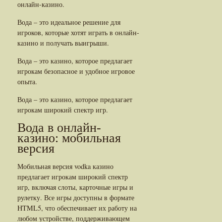
онлайн-казино.
Вода – это идеальное решение для
игроков, которые хотят играть в онлайн-
казино и получать выигрыши.
Вода – это казино, которое предлагает
игрокам безопасное и удобное игровое
опыта.
Вода – это казино, которое предлагает
игрокам широкий спектр игр.
Вода в онлайн-
казино: мобильная
версия
Мобильная версия vodka казино
предлагает игрокам широкий спектр
игр, включая слоты, карточные игры и
рулетку. Все игры доступны в формате
HTML5, что обеспечивает их работу на
любом устройстве, поддерживающем