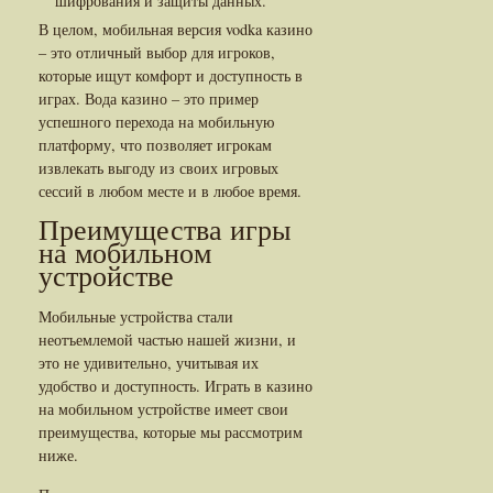
шифрования и защиты данных.
В целом, мобильная версия vodka казино
– это отличный выбор для игроков,
которые ищут комфорт и доступность в
играх. Вода казино – это пример
успешного перехода на мобильную
платформу, что позволяет игрокам
извлекать выгоду из своих игровых
сессий в любом месте и в любое время.
Преимущества игры
на мобильном
устройстве
Мобильные устройства стали
неотъемлемой частью нашей жизни, и
это не удивительно, учитывая их
удобство и доступность. Играть в казино
на мобильном устройстве имеет свои
преимущества, которые мы рассмотрим
ниже.