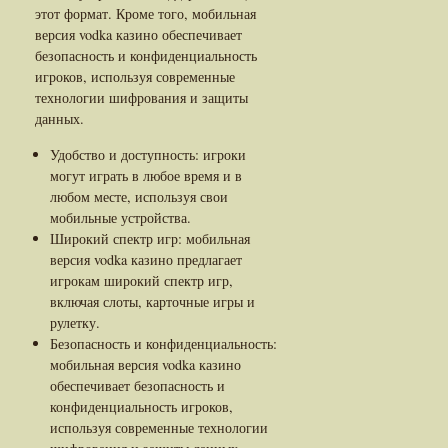
этот формат. Кроме того, мобильная
версия vodka казино обеспечивает
безопасность и конфиденциальность
игроков, используя современные
технологии шифрования и защиты
данных.
Удобство и доступность: игроки
могут играть в любое время и в
любом месте, используя свои
мобильные устройства.
Широкий спектр игр: мобильная
версия vodka казино предлагает
игрокам широкий спектр игр,
включая слоты, карточные игры и
рулетку.
Безопасность и конфиденциальность:
мобильная версия vodka казино
обеспечивает безопасность и
конфиденциальность игроков,
используя современные технологии