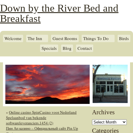
Down by the River Bed and
Breakfast
Welcome
The Inn
Guest Rooms
Things To Do
Birds
Specials
Blog
Contact
Archives
«
Online casino SpinCasino voor Nederland
Spelaanbod van bekende
Archives
softwareleveranciers.1454 (2)
Пин Ап казино – Официальный сайт Pin Up
Categories