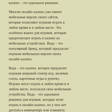
казино – это идеальное решение.
Многие онлайн-казино уже имеют
мобильные версии своих сайтов,
которые позволяют игрокам играть в
любое время и в любом месте. Это
особенно важно для игроков, которые
предпочитают играть в казино на
мобильных устройствах. Вода – это
популярный бренд, который предлагает
игрокам мобильную версию своих
онлайн-казино.
Вода – это казино, которое предлагает
игрокам широкий спектр игр, включая
слоты, карточные игры и рулетку.
Игроки могут играть в любое время и в
любом месте, используя свои мобильные
устройства. Вода – это идеальное
решение для игроков, которые хотят
играть в онлайн-казино, но у них нет
доступа к компьютеру или планшету.