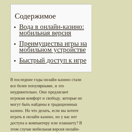
Содержимое
Вода в онлайн-казино:
мобильная версия
Преимущества игры на
мобильном устройстве
Быстрый доступ к игре
В последние годы онлайн-казино стали
все более популярными, и это
неудивительно. Они предлагают
игрокам комфорт и свободу, которые не
могут быть найдены в традиционных
казино. Но что делать, если вы хотите
играть в онлайн-казино, но у вас нет
доступа к компьютеру или планшету? В
этом случае мобильная версия онлайн-