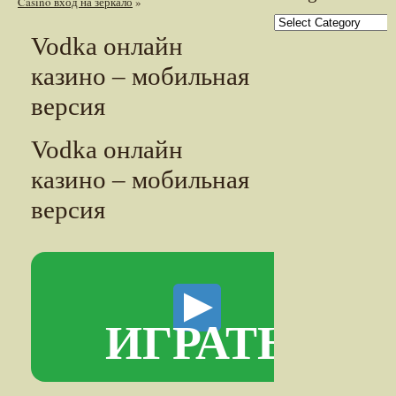
Casino вход на зеркало
»
Categories
Vodka онлайн
казино – мобильная
версия
Vodka онлайн
казино – мобильная
версия
ИГРАТЬ