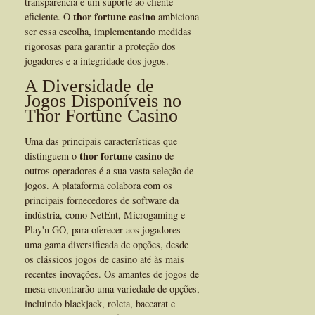
transparência e um suporte ao cliente
thor fortune casino
eficiente. O
ambiciona
ser essa escolha, implementando medidas
rigorosas para garantir a proteção dos
jogadores e a integridade dos jogos.
A Diversidade de
Jogos Disponíveis no
Thor Fortune Casino
Uma das principais características que
thor fortune casino
distinguem o
de
outros operadores é a sua vasta seleção de
jogos. A plataforma colabora com os
principais fornecedores de software da
indústria, como NetEnt, Microgaming e
Play'n GO, para oferecer aos jogadores
uma gama diversificada de opções, desde
os clássicos jogos de casino até às mais
recentes inovações. Os amantes de jogos de
mesa encontrarão uma variedade de opções,
incluindo blackjack, roleta, baccarat e