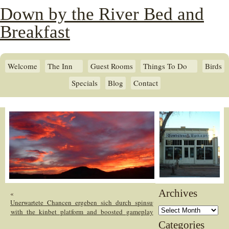
Down by the River Bed and
Breakfast
Welcome
The Inn
Guest Rooms
Things To Do
Birds
Specials
Blog
Contact
Archives
«
Unerwartete_Chancen_ergeben_sich_durch_spinsup_beim_Aufbau_einer_star
Archives
ccess_with_the_kinbet_platform_and_boosted_gameplay
Categories