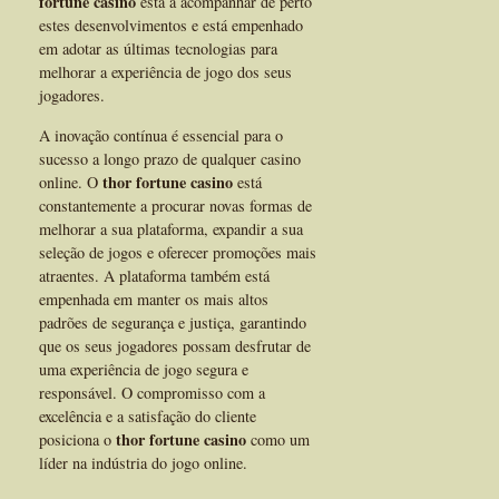
fortune casino
está a acompanhar de perto
estes desenvolvimentos e está empenhado
em adotar as últimas tecnologias para
melhorar a experiência de jogo dos seus
jogadores.
A inovação contínua é essencial para o
sucesso a longo prazo de qualquer casino
thor fortune casino
online. O
está
constantemente a procurar novas formas de
melhorar a sua plataforma, expandir a sua
seleção de jogos e oferecer promoções mais
atraentes. A plataforma também está
empenhada em manter os mais altos
padrões de segurança e justiça, garantindo
que os seus jogadores possam desfrutar de
uma experiência de jogo segura e
responsável. O compromisso com a
excelência e a satisfação do cliente
thor fortune casino
posiciona o
como um
líder na indústria do jogo online.