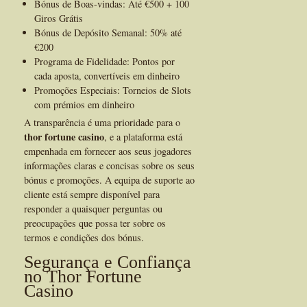
Bónus de Boas-vindas: Até €500 + 100
Giros Grátis
Bónus de Depósito Semanal: 50% até
€200
Programa de Fidelidade: Pontos por
cada aposta, convertíveis em dinheiro
Promoções Especiais: Torneios de Slots
com prémios em dinheiro
A transparência é uma prioridade para o
thor fortune casino
, e a plataforma está
empenhada em fornecer aos seus jogadores
informações claras e concisas sobre os seus
bónus e promoções. A equipa de suporte ao
cliente está sempre disponível para
responder a quaisquer perguntas ou
preocupações que possa ter sobre os
termos e condições dos bónus.
Segurança e Confiança
no Thor Fortune
Casino