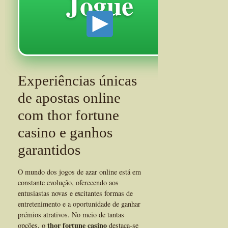
Jogue
Experiências únicas
de apostas online
com thor fortune
casino e ganhos
garantidos
O mundo dos jogos de azar online está em
constante evolução, oferecendo aos
entusiastas novas e excitantes formas de
entretenimento e a oportunidade de ganhar
prémios atrativos. No meio de tantas
thor fortune casino
opções, o
destaca-se