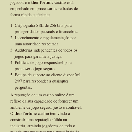
thor fortune casino
jogador, e o
está
empenhado em processar as retiradas de
forma rápida e eficiente.
Criptografia SSL de 256 bits para
proteger dados pessoais e financeiros.
Licenciamento e regulamentação por
uma autoridade respeitada.
Auditorias independentes de todos os
jogos para garantir a justiça.
Políticas de jogo responsável para
promover o jogo seguro.
Equipa de suporte ao cliente disponível
24/7 para responder a quaisquer
perguntas.
A reputação de um casino online é um
reflexo da sua capacidade de fornecer um
ambiente de jogo seguro, justo e confiável.
thor fortune casino
O
tem vindo a
construir uma reputação sólida na
indústria, atraindo jogadores de todo o
mundo que procuram uma experiência de