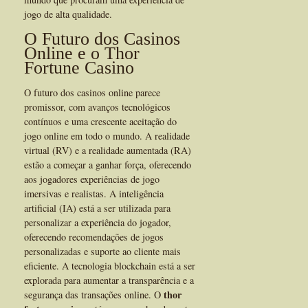
jogo de alta qualidade.
O Futuro dos Casinos
Online e o Thor
Fortune Casino
O futuro dos casinos online parece
promissor, com avanços tecnológicos
contínuos e uma crescente aceitação do
jogo online em todo o mundo. A realidade
virtual (RV) e a realidade aumentada (RA)
estão a começar a ganhar força, oferecendo
aos jogadores experiências de jogo
imersivas e realistas. A inteligência
artificial (IA) está a ser utilizada para
personalizar a experiência do jogador,
oferecendo recomendações de jogos
personalizadas e suporte ao cliente mais
eficiente. A tecnologia blockchain está a ser
explorada para aumentar a transparência e a
thor
segurança das transações online. O