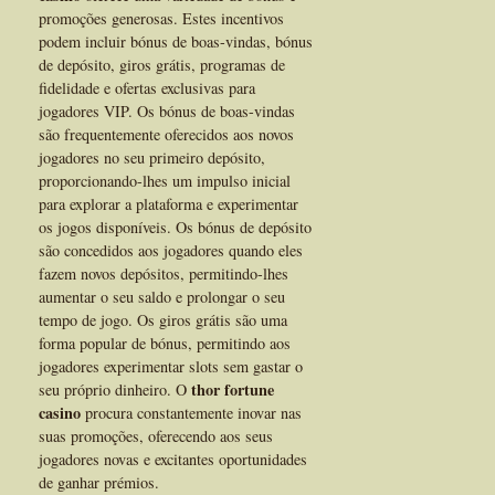
promoções generosas. Estes incentivos
podem incluir bónus de boas-vindas, bónus
de depósito, giros grátis, programas de
fidelidade e ofertas exclusivas para
jogadores VIP. Os bónus de boas-vindas
são frequentemente oferecidos aos novos
jogadores no seu primeiro depósito,
proporcionando-lhes um impulso inicial
para explorar a plataforma e experimentar
os jogos disponíveis. Os bónus de depósito
são concedidos aos jogadores quando eles
fazem novos depósitos, permitindo-lhes
aumentar o seu saldo e prolongar o seu
tempo de jogo. Os giros grátis são uma
forma popular de bónus, permitindo aos
jogadores experimentar slots sem gastar o
thor fortune
seu próprio dinheiro. O
casino
procura constantemente inovar nas
suas promoções, oferecendo aos seus
jogadores novas e excitantes oportunidades
de ganhar prémios.