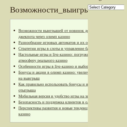
Categories
Возможности_выигрышей_от_н
Возможности выигрышей от новинок до крупного
джекпота через олимп казино
Разнообразие игровых автоматов и их особенности
Стратегии игры в слоты и управление банкроллом
Настольные игры и live-казино: погружение в
атмосферу реального казино
Особенности игры в live-казино и выбор дилера
Бонусы и акции в олимп казино: увеличение шансов
на выигрыш
Как правильно использовать бонусы и избежать
отыгрыша
Мобильная версия и удобство игры на ходу
Безопасность и поддержка клиентов в олимп казино
Перспективы развития и новые тенденции в онлайн-
казино