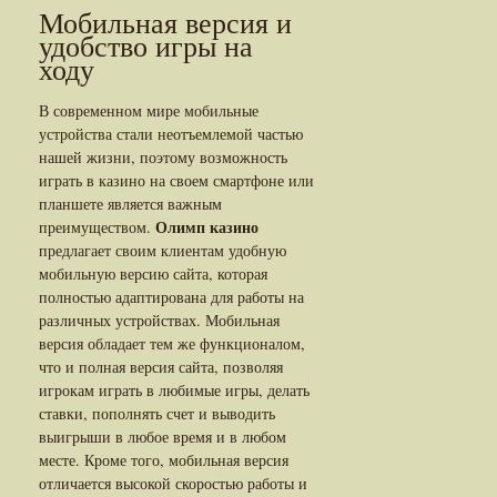
Мобильная версия и
удобство игры на
ходу
В современном мире мобильные
устройства стали неотъемлемой частью
нашей жизни, поэтому возможность
играть в казино на своем смартфоне или
планшете является важным
Олимп казино
преимуществом.
предлагает своим клиентам удобную
мобильную версию сайта, которая
полностью адаптирована для работы на
различных устройствах. Мобильная
версия обладает тем же функционалом,
что и полная версия сайта, позволяя
игрокам играть в любимые игры, делать
ставки, пополнять счет и выводить
выигрыши в любое время и в любом
месте. Кроме того, мобильная версия
отличается высокой скоростью работы и