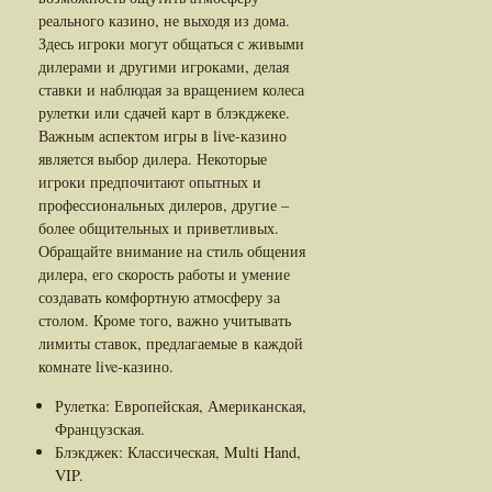
реального казино, не выходя из дома.
Здесь игроки могут общаться с живыми
дилерами и другими игроками, делая
ставки и наблюдая за вращением колеса
рулетки или сдачей карт в блэкджеке.
Важным аспектом игры в live-казино
является выбор дилера. Некоторые
игроки предпочитают опытных и
профессиональных дилеров, другие –
более общительных и приветливых.
Обращайте внимание на стиль общения
дилера, его скорость работы и умение
создавать комфортную атмосферу за
столом. Кроме того, важно учитывать
лимиты ставок, предлагаемые в каждой
комнате live-казино.
Рулетка: Европейская, Американская,
Французская.
Блэкджек: Классическая, Multi Hand,
VIP.