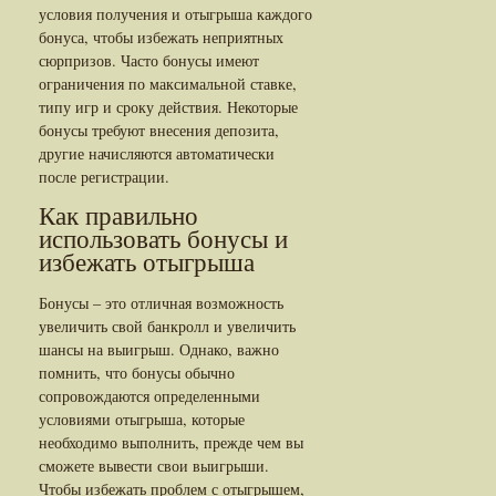
условия получения и отыгрыша каждого
бонуса, чтобы избежать неприятных
сюрпризов. Часто бонусы имеют
ограничения по максимальной ставке,
типу игр и сроку действия. Некоторые
бонусы требуют внесения депозита,
другие начисляются автоматически
после регистрации.
Как правильно
использовать бонусы и
избежать отыгрыша
Бонусы – это отличная возможность
увеличить свой банкролл и увеличить
шансы на выигрыш. Однако, важно
помнить, что бонусы обычно
сопровождаются определенными
условиями отыгрыша, которые
необходимо выполнить, прежде чем вы
сможете вывести свои выигрыши.
Чтобы избежать проблем с отыгрышем,