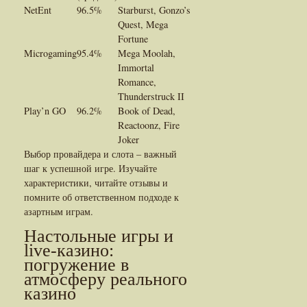
NetEnt
96.5%
Starburst, Gonzo’s
Quest, Mega
Fortune
Microgaming
95.4%
Mega Moolah,
Immortal
Romance,
Thunderstruck II
Play’n GO
96.2%
Book of Dead,
Reactoonz, Fire
Joker
Выбор провайдера и слота – важный
шаг к успешной игре. Изучайте
характеристики, читайте отзывы и
помните об ответственном подходе к
азартным играм.
Настольные игры и
live-казино:
погружение в
атмосферу реального
казино