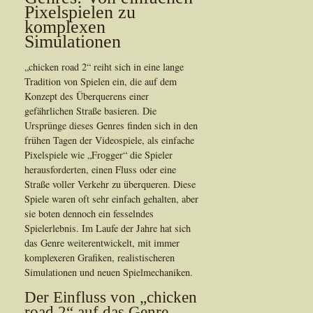
Pixelspielen zu
komplexen
Simulationen
„chicken road 2“ reiht sich in eine lange
Tradition von Spielen ein, die auf dem
Konzept des Überquerens einer
gefährlichen Straße basieren. Die
Ursprünge dieses Genres finden sich in den
frühen Tagen der Videospiele, als einfache
Pixelspiele wie „Frogger“ die Spieler
herausforderten, einen Fluss oder eine
Straße voller Verkehr zu überqueren. Diese
Spiele waren oft sehr einfach gehalten, aber
sie boten dennoch ein fesselndes
Spielerlebnis. Im Laufe der Jahre hat sich
das Genre weiterentwickelt, mit immer
komplexeren Grafiken, realistischeren
Simulationen und neuen Spielmechaniken.
Der Einfluss von „chicken
road 2“ auf das Genre