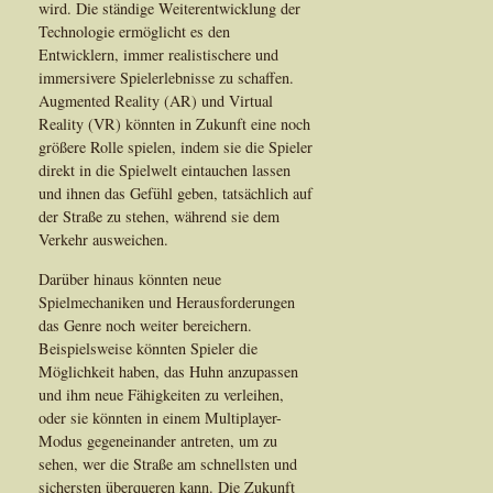
wird. Die ständige Weiterentwicklung der
Technologie ermöglicht es den
Entwicklern, immer realistischere und
immersivere Spielerlebnisse zu schaffen.
Augmented Reality (AR) und Virtual
Reality (VR) könnten in Zukunft eine noch
größere Rolle spielen, indem sie die Spieler
direkt in die Spielwelt eintauchen lassen
und ihnen das Gefühl geben, tatsächlich auf
der Straße zu stehen, während sie dem
Verkehr ausweichen.
Darüber hinaus könnten neue
Spielmechaniken und Herausforderungen
das Genre noch weiter bereichern.
Beispielsweise könnten Spieler die
Möglichkeit haben, das Huhn anzupassen
und ihm neue Fähigkeiten zu verleihen,
oder sie könnten in einem Multiplayer-
Modus gegeneinander antreten, um zu
sehen, wer die Straße am schnellsten und
sichersten überqueren kann. Die Zukunft