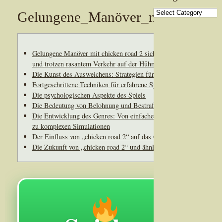
Categories
Gelungene_Manöver_mit_chicken_
Gelungene Manöver mit chicken road 2 sichern Punkte
und trotzen rasantem Verkehr auf der Hühnerstrecke
Die Kunst des Ausweichens: Strategien für den Erfolg
Fortgeschrittene Techniken für erfahrene Spieler
Die psychologischen Aspekte des Spiels
Die Bedeutung von Belohnung und Bestrafung
Die Entwicklung des Genres: Von einfachen Pixelspielen
zu komplexen Simulationen
Der Einfluss von „chicken road 2“ auf das Genre
Die Zukunft von „chicken road 2“ und ähnlichen Spielen