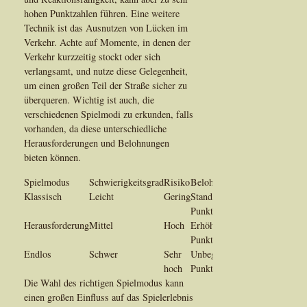
hohen Punktzahlen führen. Eine weitere
Technik ist das Ausnutzen von Lücken im
Verkehr. Achte auf Momente, in denen der
Verkehr kurzzeitig stockt oder sich
verlangsamt, und nutze diese Gelegenheit,
um einen großen Teil der Straße sicher zu
überqueren. Wichtig ist auch, die
verschiedenen Spielmodi zu erkunden, falls
vorhanden, da diese unterschiedliche
Herausforderungen und Belohnungen
bieten können.
Spielmodus
Schwierigkeitsgrad
Risiko
Belohnung
Klassisch
Leicht
Gering
Standard
Punkte
Herausforderung
Mittel
Hoch
Erhöhte
Punkte
Endlos
Schwer
Sehr
Unbegrenzte
hoch
Punkte
Die Wahl des richtigen Spielmodus kann
einen großen Einfluss auf das Spielerlebnis