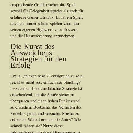
ansprechende Grafik machen das Spiel
sowohl für Gelegenheitsspieler als auch für
erfahrene Gamer attraktiv. Es ist ein Spiel,
das man immer wieder spielen kann, um
seinen eigenen Highscore zu verbessern
und die Herausforderung anzunehmen.
Die Kunst des
Ausweichens:
Strategien für den
Erfolg
Um in „chicken road 2“ erfolgreich zu sein,
reicht es nicht aus, einfach nur blindlings
loszulaufen. Eine durchdachte Strategie ist
entscheidend, um die Straße sicher zu
überqueren und einen hohen Punktestand
zu erreichen. Beobachte das Verhalten des
Verkehrs genau und versuche, Muster zu
erkennen. Wann kommen die Autos? Wie
schnell fahren sie? Nutze diese
Informationen, um deine Bewegungen zu