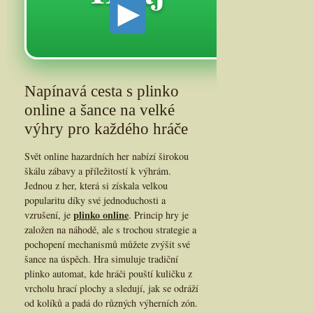
Napínavá cesta s plinko
online a šance na velké
výhry pro každého hráče
Svět online hazardních her nabízí širokou
škálu zábavy a příležitostí k výhrám.
Jednou z her, která si získala velkou
popularitu díky své jednoduchosti a
plinko online
vzrušení, je
. Princip hry je
založen na náhodě, ale s trochou strategie a
pochopení mechanismů můžete zvýšit své
šance na úspěch. Hra simuluje tradiční
plinko automat, kde hráči pouští kuličku z
vrcholu hrací plochy a sledují, jak se odráží
od kolíků a padá do různých výherních zón.