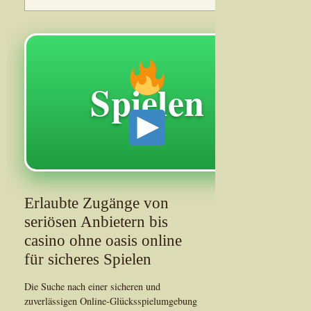
Spielen
Erlaubte Zugänge von
seriösen Anbietern bis
casino ohne oasis online
für sicheres Spielen
Die Suche nach einer sicheren und
zuverlässigen Online-Glücksspielumgebung