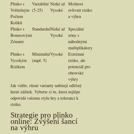
Plinko s
Variabilní
Nízké až
Možnost
Volitelným
(5-25)
Vysoké
ovlivnit riziko
Počtem
a výhru
Kolíků
Plinko s
Standardní
Nízké až
Speciální
Bonusovými
Vysoké
zóny s
Zónami
náhodnými
multiplikátory
Plinko s
Minimální
Vysoké
Extrémní
Vysokým
(např. 5)
riziko, ale
Rizikem
potenciál pro
obrovské
výhry
Jak vidíte, různé varianty nabízejí odlišný
herní zážitek. Vyberte si tu, která nejlépe
odpovídá vašemu stylu hry a toleranci k
riziku.
Strategie pro plinko
online: Zvýšení šancí
na výhru