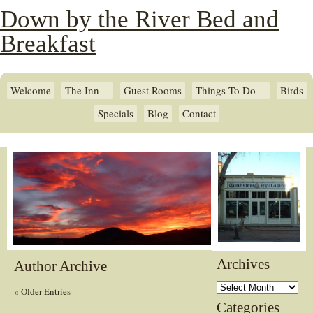
Down by the River Bed and
Breakfast
Welcome
The Inn
Guest Rooms
Things To Do
Birds
Specials
Blog
Contact
Archives
Author Archive
Archives
« Older Entries
Categories