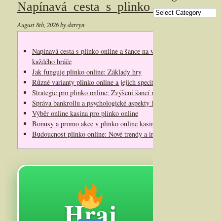
Napínavá_cesta_s_plinko_online_a_š
Categories
August 8th, 2026 by darryn
Napínavá cesta s plinko online a šance na velké výhry pro
každého hráče
Jak funguje plinko online: Základy hry
Různé varianty plinko online a jejich specifika
Strategie pro plinko online: Zvýšení šancí na výhru
Správa bankrollu a psychologické aspekty hry
Výběr online kasina pro plinko online
Bonusy a promo akce v plinko online kasinech
Budoucnost plinko online: Nové trendy a inovace
Hraj