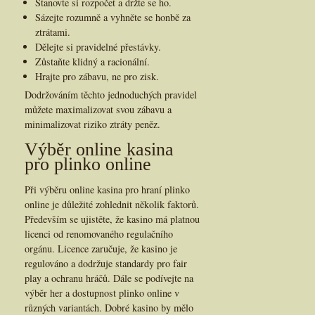
Stanovte si rozpočet a držte se ho.
Sázejte rozumně a vyhněte se honbě za
ztrátami.
Dělejte si pravidelné přestávky.
Zůstaňte klidný a racionální.
Hrajte pro zábavu, ne pro zisk.
Dodržováním těchto jednoduchých pravidel
můžete maximalizovat svou zábavu a
minimalizovat riziko ztráty peněz.
Výběr online kasina
pro plinko online
Při výběru online kasina pro hraní plinko
online je důležité zohlednit několik faktorů.
Především se ujistěte, že kasino má platnou
licenci od renomovaného regulačního
orgánu. Licence zaručuje, že kasino je
regulováno a dodržuje standardy pro fair
play a ochranu hráčů. Dále se podívejte na
výběr her a dostupnost plinko online v
různých variantách. Dobré kasino by mělo