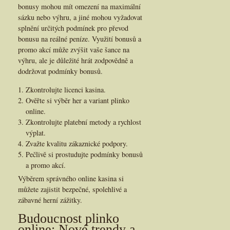
bonusy mohou mít omezení na maximální
sázku nebo výhru, a jiné mohou vyžadovat
splnění určitých podmínek pro převod
bonusu na reálné peníze. Využití bonusů a
promo akcí může zvýšit vaše šance na
výhru, ale je důležité hrát zodpovědně a
dodržovat podmínky bonusů.
Zkontrolujte licenci kasina.
Ověřte si výběr her a variant plinko
online.
Zkontrolujte platební metody a rychlost
výplat.
Zvažte kvalitu zákaznické podpory.
Pečlivě si prostudujte podmínky bonusů
a promo akcí.
Výběrem správného online kasina si
můžete zajistit bezpečné, spolehlivé a
zábavné herní zážitky.
Budoucnost plinko
online: Nové trendy a