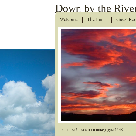
Down by the River
Welcome
The Inn
Guest Ro
«
– онлайн казино и покер рум.4638