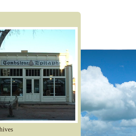
hives