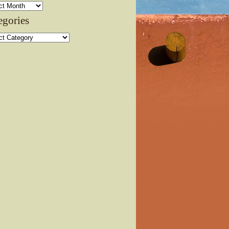
ves
egories
ories