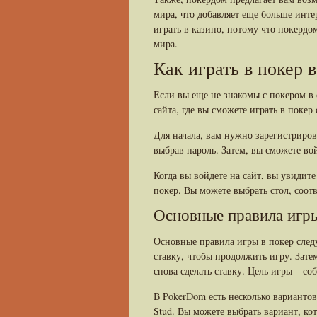
мира, что добавляет еще больше инте
играть в казино, потому что покердо
мира.
Как играть в покер 
Если вы еще не знакомы с покером в
сайта, где вы сможете играть в покер
Для начала, вам нужно зарегистриров
выбрав пароль. Затем, вы сможете вой
Когда вы войдете на сайт, вы увидит
покер. Вы можете выбрать стол, соот
Основные правила игры
Основные правила игры в покер след
ставку, чтобы продолжить игру. Зат
снова сделать ставку. Цель игры – с
В PokerDom есть несколько вариантов
Stud. Вы можете выбрать вариант, кот