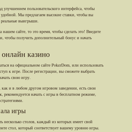
ад улучшением пользовательского интерфейса, чтобы
 удобной. Мы предлагаем высокие ставки, чтобы вы
ь реальные выигрыши.
 нашем сайте, то это время, чтобы сделать это! Введите
, чтобы получить дополнительный бонус и начать
в онлайн казино
ваться на официальном сайте PokerDom, или использовать
ступ к игре. После регистрации, вы сможете выбрать
начать свою игру.
 как и в любом другом игровом заведении, есть свои
к, рекомендуется начать с игры в бесплатном режиме,
 стратегиями.
ала игры
ть несколько столов, каждый из которых имеет свой
рите стол, который соответствует вашему уровню игры.