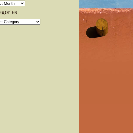
ves
egories
ories