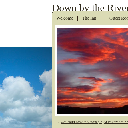
Down by the River
Welcome
The Inn
Guest Ro
«
– онлайн казино и покер рум Pokerdom.2