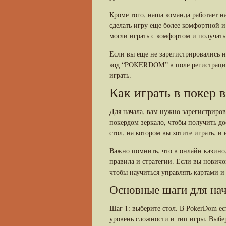
Кроме того, наша команда работает н
сделать игру еще более комфортной и
могли играть с комфортом и получат
Если вы еще не зарегистрировались на
код “POKERDOM” в поле регистрации
играть.
Как играть в покер 
Для начала, вам нужно зарегистриро
покердом зеркало, чтобы получить до
стол, на котором вы хотите играть, и 
Важно помнить, что в онлайн казино,
правила и стратегии. Если вы новичо
чтобы научиться управлять картами и
Основные шаги для нач
Шаг 1: выберите стол. В PokerDom ес
уровень сложности и тип игры. Выбе