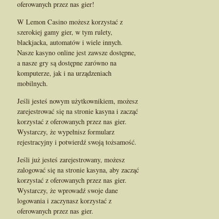
oferowanych przez nas gier!
W Lemon Casino możesz korzystać z
szerokiej gamy gier, w tym rulety,
blackjacka, automatów i wiele innych.
Nasze kasyno online jest zawsze dostępne,
a nasze gry są dostępne zarówno na
komputerze, jak i na urządzeniach
mobilnych.
Jeśli jesteś nowym użytkownikiem, możesz
zarejestrować się na stronie kasyna i zacząć
korzystać z oferowanych przez nas gier.
Wystarczy, że wypełnisz formularz
rejestracyjny i potwierdź swoją tożsamość.
Jeśli już jesteś zarejestrowany, możesz
zalogować się na stronie kasyna, aby zacząć
korzystać z oferowanych przez nas gier.
Wystarczy, że wprowadź swoje dane
logowania i zaczynasz korzystać z
oferowanych przez nas gier.