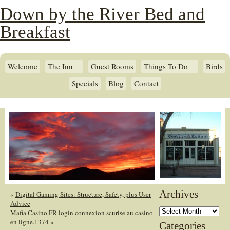
Down by the River Bed and
Breakfast
Welcome
The Inn
Guest Rooms
Things To Do
Birds
Specials
Blog
Contact
Archives
«
Digital Gaming Sites: Structure, Safety, plus User
Advice
Archives
Mafia Casino FR login connexion scurise au casino
en ligne.1374
»
Categories