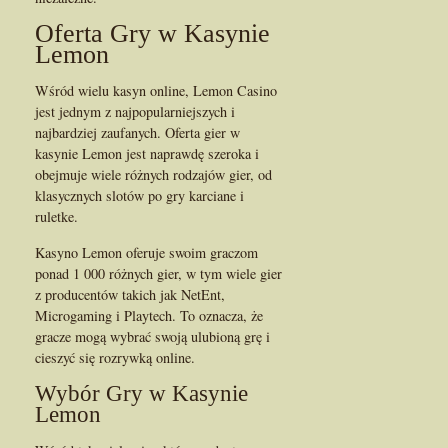
Oferta Gry w Kasynie
Lemon
Wśród wielu kasyn online, Lemon Casino
jest jednym z najpopularniejszych i
najbardziej zaufanych. Oferta gier w
kasynie Lemon jest naprawdę szeroka i
obejmuje wiele różnych rodzajów gier, od
klasycznych slotów po gry karciane i
ruletke.
Kasyno Lemon oferuje swoim graczom
ponad 1 000 różnych gier, w tym wiele gier
z producentów takich jak NetEnt,
Microgaming i Playtech. To oznacza, że
gracze mogą wybrać swoją ulubioną grę i
cieszyć się rozrywką online.
Wybór Gry w Kasynie
Lemon