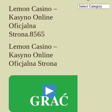
Categories
Lemon Casino –
Kasyno Online
Oficjalna
Strona.8565
Lemon Casino –
Kasyno Online
Oficjalna Strona
GRAĆ