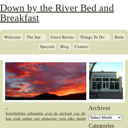
Down by the River Bed and
Breakfast
Welcome
The Inn
Guest Rooms
Things To Do
Birds
Specials
Blog
Contact
Archives
«
Inzichtelijke_informatie_over_de_invloed_van_thor_fortune_op_moderne_inv
Archives
chicken_road_online_een_uitdaging_voor_elke_durfal
Categories