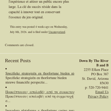
l'expérience et attirer un public encore plus
large. La clé du succès réside dans la
capacité à innover tout en conservant
l'essence du jeu original.
This entry was posted 4 weeks ago on
Wednesday,
July 8th, 2026.
and is filed under
Uncategorized
.
Comments are closed.
Recent Posts
Down By The River
B and B
2255 Efken Place
Specifieke_strategieën_en_thorfortune_bieden_nieuwe_financiële_perspect
PO Box 387
Specifieke strategieën en thorfortune bieden
St. David, Arizona
nieuwe financiële perspectie...
85630
p: 520-720-9441
Προκύπτουσες_απολαβές_από_τη_συμμετοχή_σας
:
Email Us
Προκύπτουσες απολαβές από τη συμμετοχή
Privacy Policy
σ...
Inovadora_plataforma_e_thorfortune_casino_para_jogadores_exigentes
: