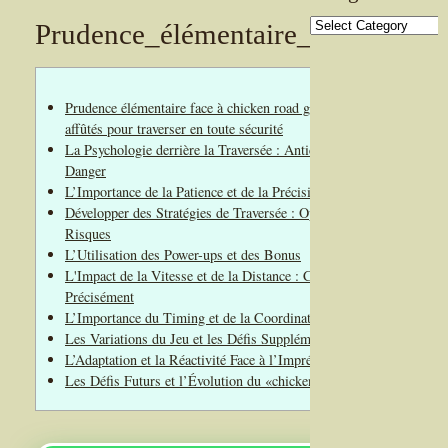
Categories
Prudence_élémentaire_face_à_chi
Prudence élémentaire face à chicken road game et réflexes
affûtés pour traverser en toute sécurité
La Psychologie derrière la Traversée : Anticiper le
Danger
L’Importance de la Patience et de la Précision
Développer des Stratégies de Traversée : Optimiser les
Risques
L’Utilisation des Power-ups et des Bonus
L'Impact de la Vitesse et de la Distance : Calculer
Précisément
L’Importance du Timing et de la Coordination
Les Variations du Jeu et les Défis Supplémentaires
L’Adaptation et la Réactivité Face à l’Imprévu
Les Défis Futurs et l’Évolution du «chicken road game»